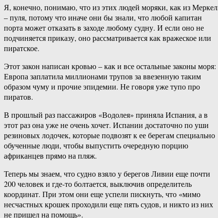
Я, конечно, понимаю, что из этих людей моряки, как из Меркел
– пуля, потому что иначе они бы знали, что любой капитан
порта может отказать в заходе любому судну. И если оно не
подчиняется приказу, оно рассматривается как вражеское или
пиратское.
Этот закон написан кровью – как и все остальные законы моря:
Европа заплатила миллионами трупов за ввезенную таким
образом чуму и прочие эпидемии. Не говоря уже тупо про
пиратов.
В прошлый раз пассажиров «Водолея» приняла Испания, а в
этот раз она уже не очень хочет. Испании достаточно по уши
резиновых лодочек, которые подвозят к ее берегам специально
обученные люди, чтобы выпустить очередную порцию
африканцев прямо на пляж.
Теперь мы знаем, что судно взяло у берегов Ливии еще почти
200 человек и где-то болтается, выключив определитель
координат. При этом они еще успели пискнуть, что «мимо
несчастных крошек проходили еще пять судов, и никто из них
не пришел на помощь».