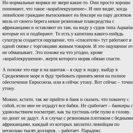
Но нормальные моряки не звери какие-то. Они просто хорошо
понимают, что такое «кораблекрушение». И они видят, когда
ливийские граждане вытаскивают на буксире на пару десятков
миль от своего берега некие резиновые плавсредства с
африканцами и оставляют их там, на виду у судов типа Aquarius
которые их и подбирают. То есть у капитана какого-нибудь
сухогруза создается ощущение, что «спасатели» тут работают в
одной связке с торговцами живым товаром. И это ощущение ег
не обманывает. Это похоже на что угодно, кроме
«кораблекрушения», жертв которого моряк обязан спасти.
А похоже это еще и на шантаж – я сяду в лодку, выйду в
Средиземное море и буду требовать принять меня на полное
обеспечение Евросоюза, или я сейчас утону. Вот сейчас – точн
утону.
Можно, кстати, так же прийти в банк и сказать, что покончу с
собой, если мне не отдадут все бабки. Не сработает – банкиры с
удовольствием посмотрят, как ты пустишь себе пулю в голову,
но денег не дадут. А в случае с резиновым плотиком с бедными
африканцами, каждый из которых заплатил ливийцам по
несколько тысяч долларов, – работает. Парадокс.