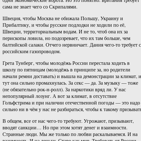
сама не знает чего со Скрипалями.
Швеция, чтобы Москва не обижала Польшу, Украину и
Прибалтику, и чтобы русские подлодки не ходили по её,
Швеции, территориальным водам. И не то, чтоб она их за
перископы ловила, но подозревает, что их там больше, чем
балтийской салаки. Отчего нервничает. Дания чего-то требует с
российским газопроводом.
Грета Тунберг, чтобы молодёжь России перестала ходить в
школу по пятницам (молодёжь в принципе за, но родители
начали ремни доставать) и вышла на демонстрации за климат, 
тут она сильно промахнулась. За секс — да. За музыку — тоже
(не обязательно рок-н-ролл). За наркотики вряд ли. У нас
непопулярный лозунг. А вот за климат, в отсутствие
Гольфстрима и при наличии отечественной погоды — это надо
сильно ни в чём у нас не разбираться, чтобы к такому призыват
В общем, все от нас чего-то требуют. Угрожают, призывают,
вводят санкции… Но при этом хотят денег и взаимности.
Странные люди. Мы же только по любви раскалываемся. И на
взаимность. И на деньги. Старо как мир. Требовать от России