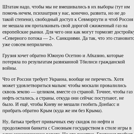
Штатам надо, чтобы мы не вмешивались в их выборы (тут им
помочь нечем, психиатрия у нас, конечно, развита, но не до
такой степени), свободный доступ к Севморпути и чтоб Россия
не мешала им проталкивать свой дорогой сжиженный газ на
европейские рынки. Для чего они как могут тормозят достройк
«Северного потока — 2». Санкциями. Да так, что это становит
уже совсем неприлично.
Грузия хочет обратно Южную Осетию и Абхазию, которые
потеряла по результатам развязанной Тбилиси гражданской
войны.
Что от России требует Украина, вообще не перечесть. Хотя
может удовлетвориться малым: чтобы москали провалились
сквозь землю — целиком, вместе со страной. Точнее, чтобы газ
нефть остались, а страны, откуда они сейчас поступают, не
было. И ещё, чтобы Киеву не мешали гнобить Донбасс и
прибрать обратно Крым (куда же им без Крыма).
Ну, батька требует привычных ему скидок по нефти и
продолжения банкета с Союзным государством в стиле игры в
одни экономические ворота. Но это понятно. Британия требует