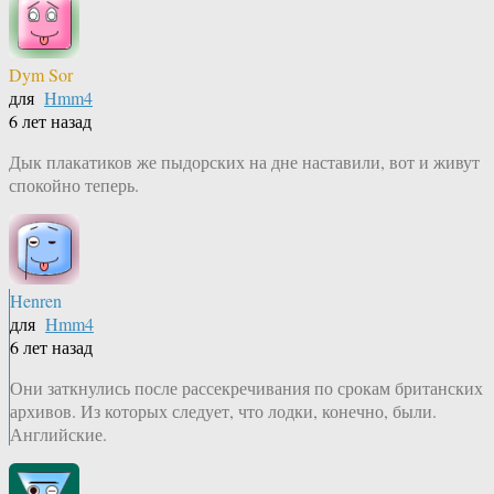
Dym Sor
для
Hmm4
6 лет назад
Дык плакатиков же пыдорских на дне наставили, вот и живут
спокойно теперь.
Henren
для
Hmm4
6 лет назад
Они заткнулись после рассекречивания по срокам британских
архивов. Из которых следует, что лодки, конечно, были.
Английские.