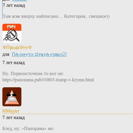
7 лет назад
Там жэж вверху найписано… Категория.. смешное))
✡Ոթℴթ∋চҿ✡
для
Ոሉαዙҿτα ಭҿҝҿሉҿʓяҝα〄
7 лет назад
Ну. Первоисточник то вот он:
https://panorama.pub/10803-tramp-v-krymu.html
HMagier
7 лет назад
Блед, ну, «Панорама» же.