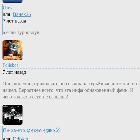
Gres
для
Ванёк26
7 лет назад
а если турбовдув
Felisket
7 лет назад
Оно, конечно, прикольно, но ссылок на серьёзные источники н
нашёл. Вероятнее всего, что эта инфа обнаковенный фейк. И
чего только в сети не сыщешь!
Ոሉαዙҿτα ಭҿҝҿሉҿʓяҝα〄
для
Felisket