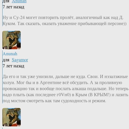
для
Anunah
7 лет назад
Ну и Су-24 могет повторить пролёт, аналогичный как над Д.
Куком. Так сказать, оказать уважение прибывающей персоне))
Anunah
для
Sagamor
7 лет назад
Да его и так уже унизили, дальше не куда. Свои. И нэзалэжные
холуи. Мог бы и в Аргентине всё обсудить. А за проливную
провокацию так и вообще послать алкаша подальше. Но теперь
надо плыть (как последнее г0Vн0) в Крым (В КРЫМ!) и лазить
под мостом смотреть как там судоходность и режим.