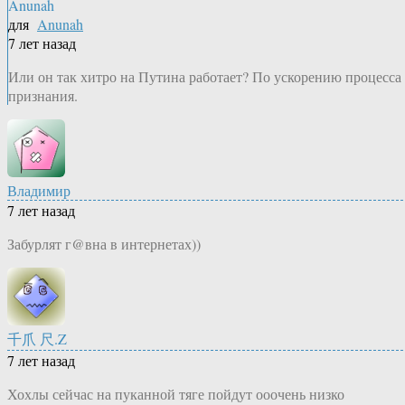
Anunah
для
Anunah
7 лет назад
Или он так хитро на Путина работает? По ускорению процесса
признания.
Владимир
7 лет назад
Забурлят г@вна в интернетах))
千爪 尺.Z
7 лет назад
Хохлы сейчас на пуканной тяге пойдут ооочень низко