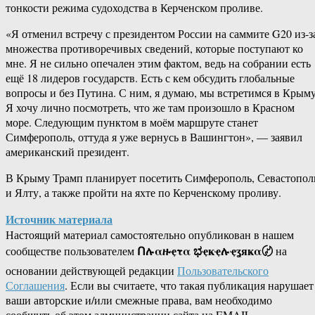
тонкости режима судоходства в Керченском проливе.
«Я отменил встречу с президентом России на саммите G20 из-з
множества противоречивых сведений, которые поступают ко
мне. Я не сильно опечален этим фактом, ведь на собрании есть
ещё 18 лидеров государств. Есть с кем обсудить глобальные
вопросы и без Путина. С ним, я думаю, мы встретимся в Крыму
Я хочу лично посмотреть, что же там произошло в Красном
море. Следующим пунктом в моём маршруте станет
Симферополь, оттуда я уже вернусь в Вашингтон», — заявил
американский президент.
В Крыму Трамп планирует посетить Симферополь, Севастопол
и Ялту, а также пройти на яхте по Керченскому проливу.
Источник материала
Настоящий материал самостоятельно опубликован в нашем
Ոሉαዙҿτα ಭҿҝҿሉҿʓяҝα〄
сообществе пользователем
на
основании действующей редакции
Пользовательского
Соглашения
. Если вы считаете, что такая публикация нарушает
ваши авторские и/или смежные права, вам необходимо
сообщить об этом администрации сайта на EMAIL