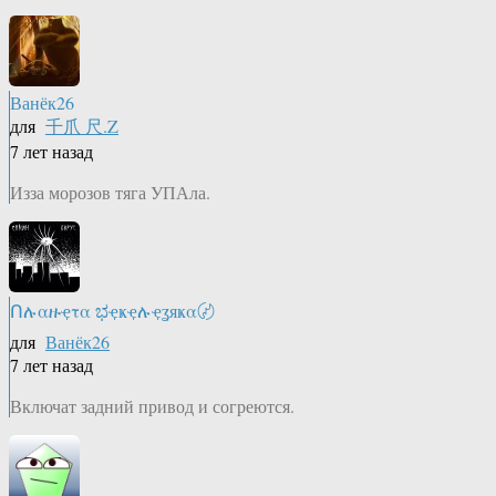
Ванёк26
для
千爪 尺.Z
7 лет назад
Изза морозов тяга УПАла.
Ոሉαዙҿτα ಭҿҝҿሉҿʓяҝα〄
для
Ванёк26
7 лет назад
Включат задний привод и согреются.