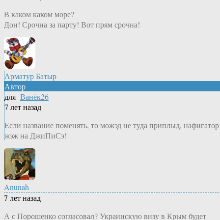
В каком каком море?
Дон! Срочна за парту! Вот прям срочна!
Арматур Батыр
Автор
для
Ванёк26
7 лет назад
Если название поменять, то можэд не туда приплыд, нафигатор
жэж на ДжиПиСэ!
Anunah
7 лет назад
А с Порошенко согласовал? Украинскую визу в Крым будет