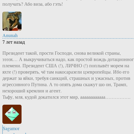
получать? Або виза, або гэть!
Anunah
7 лет назад
Президент такой, прости Господи, снова великой страны,
ээээх… А выкручиваться надо, как простой вождь дотационно
племени. Президент США (!), ЛИЧНО (!) поплывёт морем на
яхте (!) проверять, чё там накосаразели цэевропейцы. Ибо его
держат за яйки, требуя санкций, страшных и ужасных, против
агрессивного Путина. А то опять дома скажут шо он, Трамп,
нехороший кремлин и агент.
Тьфу, мля, кудой докатился этот мир, аааааааааааа…………….
Sagamor