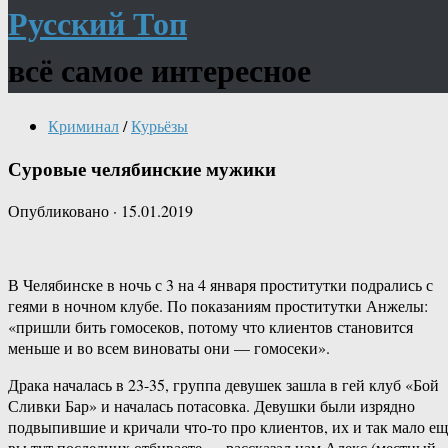
Русский Топ
всё самое интересное
Криминал
/
Курьёзы
Суровые челябинские мужики
Опубликовано
·
15.01.2019
В Челябинске в ночь с 3 на 4 января проститутки подрались с
геями в ночном клубе. По показаниям проститутки Анжелы:
«пришли бить гомосеков, потому что клиентов становится
меньше и во всем виноваты они — гомосеки».
Драка началась в 23-35, группа девушек зашла в гей клуб «Бой
Сливки Бар» и началась потасовка. Девушки были изрядно
подвыпившие и кричали что-то про клиентов, их и так мало ещ
вы тут последних отбиваете — рассказал нам Алекс (местный