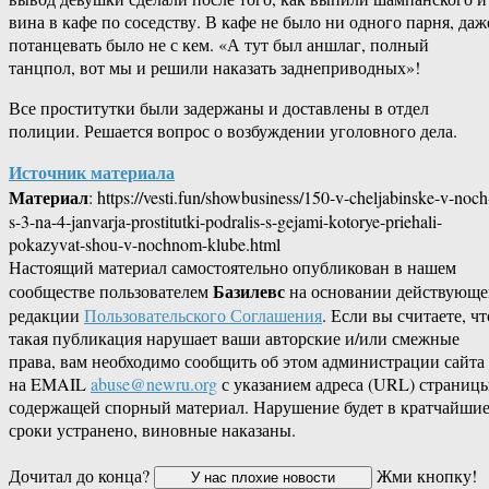
вина в кафе по соседству. В кафе не было ни одного парня, даж
потанцевать было не с кем. «А тут был аншлаг, полный
танцпол, вот мы и решили наказать заднеприводных»!
Все проститутки были задержаны и доставлены в отдел
полиции. Решается вопрос о возбуждении уголовного дела.
Источник материала
Материал
: https://vesti.fun/showbusiness/150-v-cheljabinske-v-noch
s-3-na-4-janvarja-prostitutki-podralis-s-gejami-kotorye-priehali-
pokazyvat-shou-v-nochnom-klube.html
Настоящий материал самостоятельно опубликован в нашем
Базилевс
сообществе пользователем
на основании действующе
редакции
Пользовательского Соглашения
. Если вы считаете, чт
такая публикация нарушает ваши авторские и/или смежные
права, вам необходимо сообщить об этом администрации сайта
на EMAIL
abuse@newru.org
с указанием адреса (URL) страницы
содержащей спорный материал. Нарушение будет в кратчайши
сроки устранено, виновные наказаны.
Дочитал до конца?
Жми кнопку!