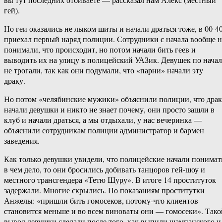
гей).
Но геи оказались не лыком шиты и начали драться тоже, в 00-4
приехал первый наряд полиции. Сотрудники с начала вообще н
понимали, что происходит, но потом начали бить геев и
выводить их на улицу в полицейский УАЗик. Девушек по нача
не трогали, так как они подумали, что «парни» начали эту
драку.
Но потом «челябинские мужики» объяснили полиции, что дра
начали девушки и никто не знает почему, они просто зашли в
клуб и начали драться, а мы отдыхали, у нас вечеринка —
объяснили сотрудникам полиции администратор и бармен
заведения.
Как только девушки увидели, что полицейские начали понимат
в чем дело, то они бросились добивать танцоров гей-шоу и
местного трансгендера «Тетю Шуру». В итоге 14 проституток
задержали. Многие скрылись. По показаниям проститутки
Анжелы: «пришли бить гомосеков, потому-что клиентов
становится меньше и во всем виноваты они — гомосеки». Тако
вывод девушки сделали после того, как выпили шампанского и