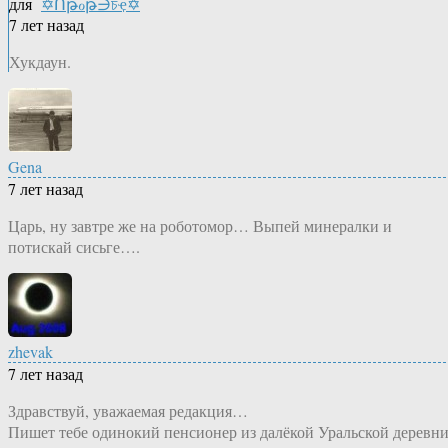
для
✡Ոթℴթ∋চҿ✡
7 лет назад
Хукдаун.
Gena
7 лет назад
Царь, ну завтре же на роботомор… Выпей минералки и
потискай сисьге….
zhevak
7 лет назад
Здравствуй, уважаемая редакция…
Пишет тебе одинокий пенсионер из далёкой Уральской деревни