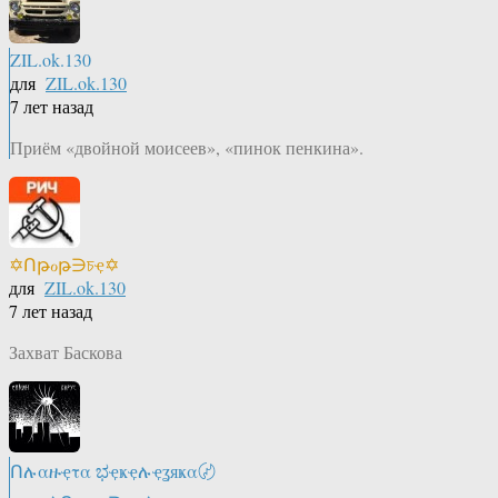
ZIL.ok.130
для
ZIL.ok.130
7 лет назад
Приём «двойной моисеев», «пинок пенкина».
✡Ոթℴթ∋চҿ✡
для
ZIL.ok.130
7 лет назад
Захват Баскова
Ոሉαዙҿτα ಭҿҝҿሉҿʓяҝα〄