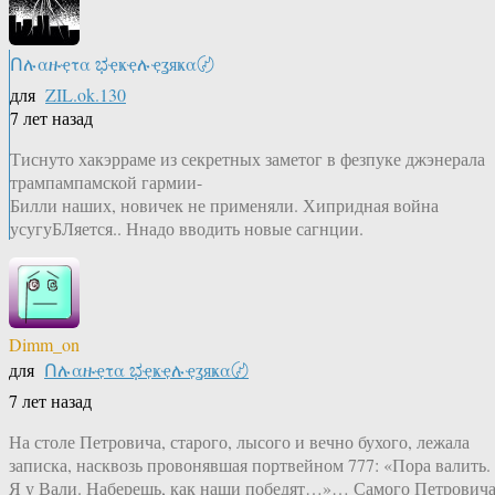
Ոሉαዙҿτα ಭҿҝҿሉҿʓяҝα〄
для
ZIL.ok.130
7 лет назад
Тиснуто хакэрраме из секретных заметог в фезпуке джэнерала
трампампамской гармии-
Билли наших, новичек не применяли. Хипридная война
усугуБЛяется.. Ннадо вводить новые сагнции.
Dimm_on
для
Ոሉαዙҿτα ಭҿҝҿሉҿʓяҝα〄
7 лет назад
На столе Петровича, старого, лысого и вечно бухого, лежала
записка, насквозь провонявшая портвейном 777: «Пора валить.
Я у Вали. Наберешь, как наши победят…»… Самого Петрович