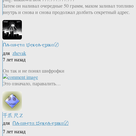
Затем он наливал очередные 50 грамм, махом заливал топливо
внутрь и снова и снова продолжал долбить секретный адрес.
Ոሉαዙҿτα ಭҿҝҿሉҿʓяҝα〄
для
zhevak
7 лет назад
Он так и не понял шифрофки
Это означало, паравалить…
千爪 尺.Z
для
Ոሉαዙҿτα ಭҿҝҿሉҿʓяҝα〄
7 лет назад