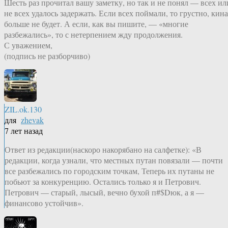
Шесть раз прочитал вашу заметку, но так и не понял — всех ил
не всех удалось задержать. Если всех поймали, то грустно, кина
больше не будет. А если, как вы пишите, — «многие
разбежались», то с нетерпением жду продолжения.
С уважением,
(подпись не разборчиво)
ZIL.ok.130
для
zhevak
7 лет назад
Ответ из редакции(наскоро накорябано на салфетке): «В
редакции, когда узнали, что местных путан повязали — почти
все разбежались по городским точкам, Теперь их путаны не
побьют за конкуренцию. Остались только я и Петрович.
Петрович — старый, лысый, вечно бухой п#$Dюк, а я —
финансово устойчив».