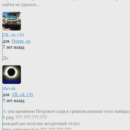
найти не удалось…
ZIL.ok.130
для
Dimm_on
7 лет назад
До.
zhevak
для
ZIL.ok.130
7 лет назад
А тем временем Петрович сидя в грязном ватнике тупо набира
$ ping 777.777.777.777
каждый раз получая загадочный отлуп
ping: unknown host 777.777.777.777