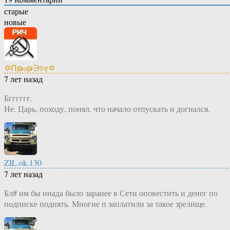
старые
новые
✡Ոթℴթ∋চҿ✡
7 лет назад
Бгггггг.
Не. Царь, походу, понял, что начало отпускать и догнался.
ZIL.ok.130
7 лет назад
Бл# им бы ннада было заранее в Сети оповестить и денег по
подписке поднять. Многие п заплатили за такое зрелище.