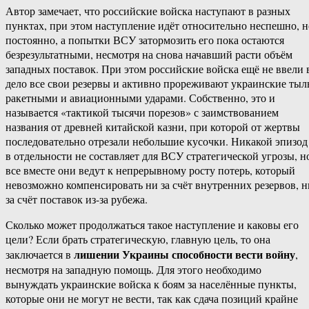
Автор замечает, что российские войска наступают в разных
пунктах, при этом наступление идёт относительно неспешно, н
постоянно, а попытки ВСУ затормозить его пока остаются
безрезультатными, несмотря на снова начавший расти объём
западных поставок. При этом российские войска ещё не ввели 
дело все свои резервы и активно прореживают украинские ты
ракетными и авиационными ударами. Собственно, это и
называется «тактикой тысячи порезов» с заимствованием
названия от древней китайской казни, при которой от жертвы
последовательно отрезали небольшие кусочки. Никакой эпизод
в отдельности не составляет для ВСУ стратегической угрозы, н
все вместе они ведут к непрерывному росту потерь, который
невозможно компенсировать ни за счёт внутренних резервов, н
за счёт поставок из-за рубежа.
Сколько может продолжаться такое наступление и каковы его
цели? Если брать стратегическую, главную цель, то она
лишении Украины способности вести войну
заключается в
,
несмотря на западную помощь. Для этого необходимо
вынуждать украинские войска к боям за населённые пункты,
которые они не могут не вести, так как сдача позиций крайне