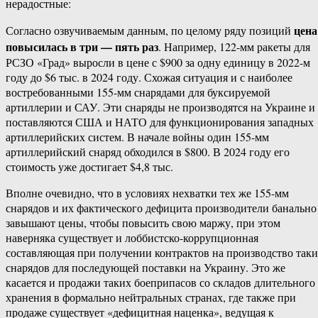
нерадостные:
цена
Согласно озвучиваемым данным, по целому ряду позиций
повысилась в три — пять раз
. Например, 122-мм ракеты для
РСЗО «Град» выросли в цене с $900 за одну единицу в 2022-м
году до $6 тыс. в 2024 году. Схожая ситуация и с наиболее
востребованными 155-мм снарядами для буксируемой
артиллерии и САУ. Эти снаряды не производятся на Украине и
поставляются США и НАТО для функционирования западных
артиллерийских систем. В начале войны один 155-мм
артиллерийский снаряд обходился в $800. В 2024 году его
стоимость уже достигает $4,8 тыс.
Вполне очевидно, что в условиях нехватки тех же 155-мм
снарядов и их фактического дефицита производители банально
завышают цены, чтобы повысить свою маржу, при этом
наверняка существует и лоббистско-коррупционная
составляющая при получении контрактов на производство так
снарядов для последующей поставки на Украину. Это же
касается и продажи таких боеприпасов со складов длительного
хранения в формально нейтральных странах, где также при
продаже существует «дефицитная наценка», ведущая к