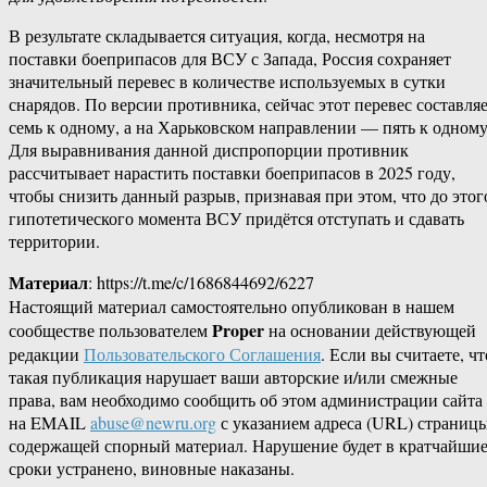
В результате складывается ситуация, когда, несмотря на
поставки боеприпасов для ВСУ с Запада, Россия сохраняет
значительный перевес в количестве используемых в сутки
снарядов. По версии противника, сейчас этот перевес составля
семь к одному, а на Харьковском направлении — пять к одному
Для выравнивания данной диспропорции противник
рассчитывает нарастить поставки боеприпасов в 2025 году,
чтобы снизить данный разрыв, признавая при этом, что до этог
гипотетического момента ВСУ придётся отступать и сдавать
территории.
Материал
: https://t.me/c/1686844692/6227
Настоящий материал самостоятельно опубликован в нашем
Proper
сообществе пользователем
на основании действующей
редакции
Пользовательского Соглашения
. Если вы считаете, чт
такая публикация нарушает ваши авторские и/или смежные
права, вам необходимо сообщить об этом администрации сайта
на EMAIL
abuse@newru.org
с указанием адреса (URL) страницы
содержащей спорный материал. Нарушение будет в кратчайши
сроки устранено, виновные наказаны.