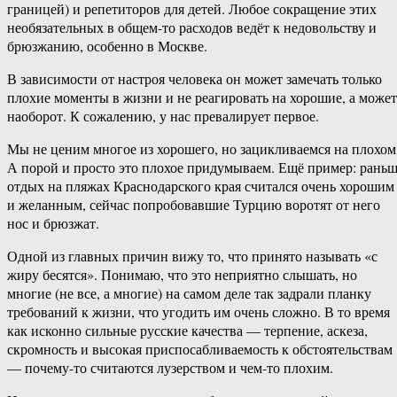
границей) и репетиторов для детей. Любое сокращение этих
необязательных в общем-то расходов ведёт к недовольству и
брюзжанию, особенно в Москве.
В зависимости от настроя человека он может замечать только
плохие моменты в жизни и не реагировать на хорошие, а может
наоборот. К сожалению, у нас превалирует первое.
Мы не ценим многое из хорошего, но зацикливаемся на плохом
А порой и просто это плохое придумываем. Ещё пример: рань
отдых на пляжах Краснодарского края считался очень хорошим
и желанным, сейчас попробовавшие Турцию воротят от него
нос и брюзжат.
Одной из главных причин вижу то, что принято называть «с
жиру бесятся». Понимаю, что это неприятно слышать, но
многие (не все, а многие) на самом деле так задрали планку
требований к жизни, что угодить им очень сложно. В то время
как исконно сильные русские качества — терпение, аскеза,
скромность и высокая приспосабливаемость к обстоятельствам
— почему-то считаются лузерством и чем-то плохим.