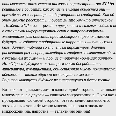
описываются множеством числовых параметров— от
KPI до
рейтингов в соцсетях, как активные члены общества они —
прежде всего генераторы информационных сообщений. Как об
этом можно рассказать, и будет ли это кому-то интересно?
«Полдень, XXII век» — роман о прекрасных и сильных людях, а н
о гигантской информационной сети с антропоморфными
элементами. Для описания происходящего в предполагаемом
будущем не годятся традиционные нарративы — гут нужны
базы данных, таблица со значением параметров, длинные
распечатки разговоров, календари и графики заключенных сдел
с указанием их сумм — и прочие атрибуты «больших данных».
Но «Образа будущего», с которым могла бы работать
литература, публицистика, общественная мысль, политическа
идеология — таким образом возникнуть не может.
Вырисовывающееся будущее не литературно и бессюжетно.
Вот так вот, граждане, жистя ваша с одной стороны — слишко
многомерна, а с другой — слишком микроскопична. С чем вас 
проздравляю! Со своей стороны, ответственно заявляю, что,
хотя жизнь котов и безмерно многомерна, она отнюдь не
микроскопична, напротив — галактично эпична!