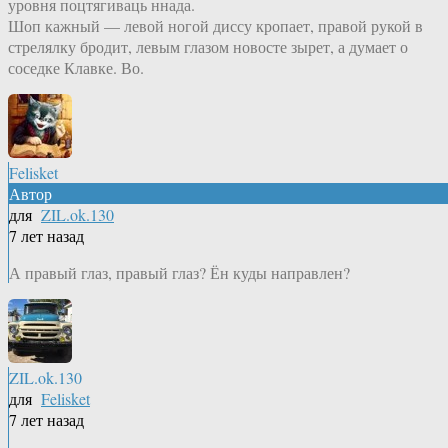
уровня поцтягиваць ннада.
Шоп кажный — левой ногой диссу кропает, правой рукой в
стрелялку бродит, левым глазом новосте зырет, а думает о
соседке Клавке. Во.
Felisket
Автор
для
ZIL.ok.130
7 лет назад
А правый глаз, правый глаз? Ён куды направлен?
ZIL.ok.130
для
Felisket
7 лет назад