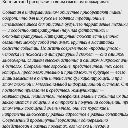
Константин Григорьевич своим глаголом поджаривать.
События в информационном обществе приобретают такой
оборот, что для них уже не годятся традиционные,
использовавшиеся для описания будущего нарративные техники
— и особенно литературные (научная фантастика) и
окололитературные. Литературный сюжет есть цепочка
связанных между собой значимых, крупных в масштабах
сюжета событий. Но жизнь современного «продвинутого»
человека не похожа на литературный сюжет — она слишком
многомерна, слишком высокочастотна и слишком микроскопичн
в деталях. Современные горожане, представители тех слоев,
которым предположительно и принадлежит будущее — всего
лишь элементы в очень интенсивно функционирующей, и при
этом сложной и многоканальной информационной системе. Он
постоянно привязаны к средствам коммуникации —
компьютерам, планшетам, телефонам, главные события их дн
заключаются в общении, в отправке и получении сообщений, пр
этом этих сообщений очень много, они все короткие и
направлены множеству разных адресатов в разных сочетаниях
Современный продвинутый горожанин одновременно
задействован в разных проектах, его успехи и неудачи