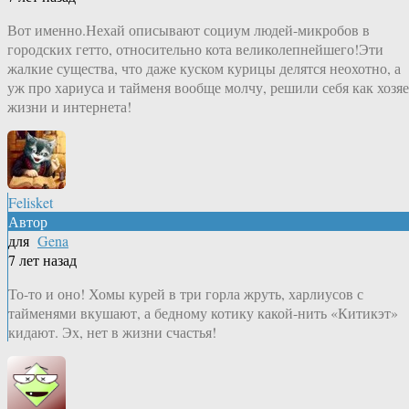
Вот именно.Нехай описывают социум людей-микробов в
городских гетто, относительно кота великолепнейшего!Эти
жалкие существа, что даже куском курицы делятся неохотно, а
уж про хариуса и тайменя вообще молчу, решили себя как хозя
жизни и интернета!
Felisket
Автор
для
Gena
7 лет назад
То-то и оно! Хомы курей в три горла жруть, харлиусов с
тайменями вкушают, а бедному котику какой-нить «Китикэт»
кидают. Эх, нет в жизни счастья!