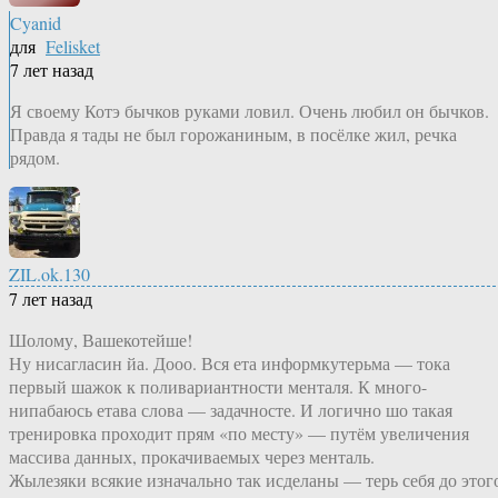
Cyanid
для
Felisket
7 лет назад
Я своему Котэ бычков руками ловил. Очень любил он бычков.
Правда я тады не был горожаниным, в посёлке жил, речка
рядом.
ZIL.ok.130
7 лет назад
Шолому, Вашекотейше!
Ну нисагласин йа. Дооо. Вся ета информкутерьма — тока
первый шажок к поливариантности менталя. К много-
нипабаюсь етава слова — задачносте. И логично шо такая
тренировка проходит прям «по месту» — путём увеличения
массива данных, прокачиваемых через менталь.
Жылезяки всякие изначально так исделаны — терь себя до этог