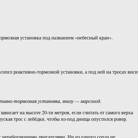
тормозная установка под названием «небесный кран».
опел реактивно-тормозной установки, а под ней на тросах виси
тивно-тормозная установка, внизу — марсоход.
ависает на высоте 20-ти метров, если считать от самого верха
уская трос с лебёдки, чтобы из-под днища опустился ровер.
 с неработающими двигателями. Ни из одного сопла не