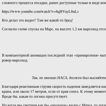
сложного процесса посадки, ранее доступные только в виде к
https://www.youtube.com/watch?v=8qHVayL8uLs
Кто делал это видео? Там же какой-то бред!
Согласно схеме спуска на Марс, на высоте 1,2 км марсоход отс
В компьютерной анимации последний этап «примарсения» выгля
ровер-марсоход.
Так, по мнению НАСА, должен был выглядеть
Благодаря реактивным струям скорость падения замедляется наст
крана, или около 17 метров, если от края сопел. К этому моме
Вроде бы, какая-то логика присутствует.
Но когда мы смотрим как бы «реальное» видео с Марса, то ло