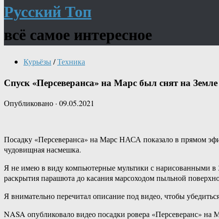
Русский Топ
всё самое интересное
Курьёзы
/
Техника
Спуск «Персеверанса» на Марс был снят на Земле
Опубликовано
·
09.05.2021
Посадку «Персеверанса» на Марс НАСА показало в прямом эфир
чудовищная насмешка.
Я не имею в виду компьютерные мультики с нарисованными в 3
раскрытия парашюта до касания марсоходом пыльной поверхн
Я внимательно перечитал описание под видео, чтобы убедитьс
NASA опубликовало видео посадки ровера «Персеверанс» на Ма