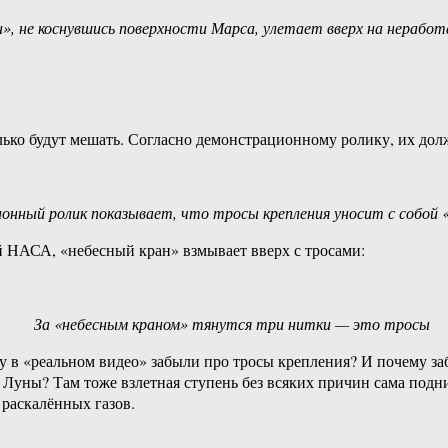
», не коснувшись поверхности Марса, улетает вверх на нерабо
лько будут мешать. Согласно демонстрационному ролику, их дол
нный ролик показывает, что тросы крепления уносит с собой 
й НАСА, «небесный кран» взмывает вверх с тросами:
За «небесным краном» тянутся три нитки — это тросы
у в «реальном видео» забыли про тросы крепления? И почему з
Луны? Там тоже взлетная ступень без всяких причин сама подним
 раскалённых газов.