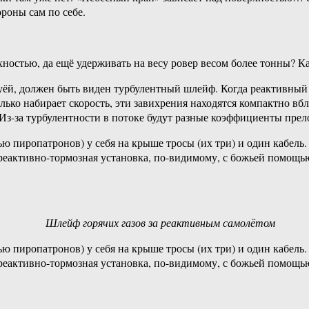
ороны сам по себе.
хностью, да ещё удерживать на весу ровер весом более тонны? 
уёй, должен быть виден турбулентный шлейф. Когда реактивный 
лько набирает скорость, эти завихрения находятся компактно вбл
з-за турбулентности в потоке будут разные коэффициенты прело
ью пиропатронов) у себя на крыше тросы (их три) и один кабель.
 реактивно-тормозная установка, по-видимому, с божьей помощью
Шлейф горячих газов за реактивным самолётом
ью пиропатронов) у себя на крыше тросы (их три) и один кабель.
 реактивно-тормозная установка, по-видимому, с божьей помощью