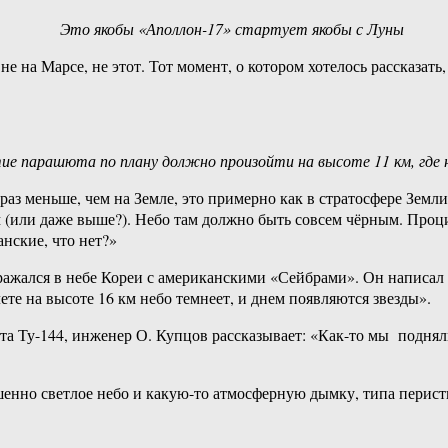
Это якобы «Аполлон-17» стартует якобы с Луны
 не на Марсе, не этот. Тот момент, о котором хотелось рассказа
ие парашюта по плану должно произойти на высоте 11 км, где 
аз меньше, чем на Земле, это примерно как в стратосфере Земли
м (или даже выше?). Небо там должно быть совсем чёрным. Проци
нские, что нет?»
. сражался в небе Кореи с американскими «Сейбрами». Он написа
ете на высоте 16 км небо темнеет, и днем появляются звезды».
та Ту-144, инженер О. Купцов рассказывает: «Как-то мы поднял
енно светлое небо и какую-то атмосферную дымку, типа перисты