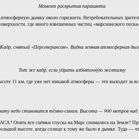
Момент раскрытия парашюта
атмосферную дымку около горизонта. Нетребовательных зрителей
оверхности, где много взвешенных частиц «марсианского песка
Кадр, снятый «Персеверансом». Видна земная атмосферная ды
Тот же кадр, если убрать избыточную желтизну
ысоте 11 км, где уже нет никакой атмосферы — это выходит за вс
ниту небо становится тёмно-синим. Высота — 900 метров над 
АСА? Опять все съёмки спуска на Марс снимались на Земле? При
ольшой высоте, когда солнце к тому же было в дымке. Туда — ч