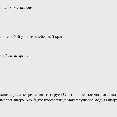
тающих двигателях
жен с собой унести «небесный кран».
«небесный кран»
абыли «сделать» реактивные струи? Опять — невидимое топливо
алась вверх, как будто кто-то тянул макет лунного модуля ввер