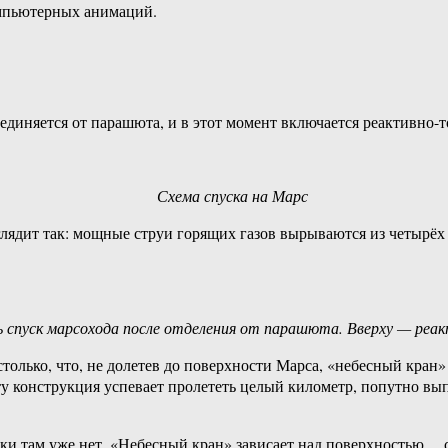
омпьютерных анимаций.
оединяется от парашюта, и в этот момент включается реактивно-
Схема спуска на Марс
дит так: мощные струи горящих газов вырываются из четырёх с
 спуск марсохода после отделения от парашюта. Вверху — реак
олько, что, не долетев до поверхности Марса, «небесный кран» з
нту конструкция успевает пролететь целый километр, попутно вып
гики там уже нет. «Небесный кран» зависает над поверхностью…