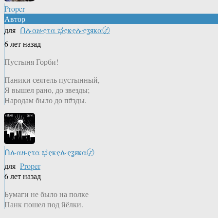
Proper
Автор
для
Ոሉαዙҿτα ಭҿҝҿሉҿʓяҝα〄
6 лет назад
Пустыня Горби!
Паники сеятель пустынный,
Я вышел рано, до звезды;
Народам было до п#зды.
Ոሉαዙҿτα ಭҿҝҿሉҿʓяҝα〄
для
Proper
6 лет назад
Бумаги не было на полке
Панк пошел под йёлки.