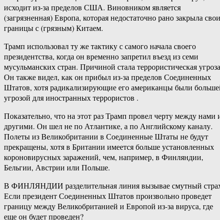
исходит из-за пределов США. Виновником является
(загрязненная) Европа, которая недостаточно рано закрыла сво
границы с (грязным) Китаем.
Трамп использовал ту же тактику с самого начала своего
президентства, когда он временно запретил въезд из семи
мусульманских стран. Причиной стала террористическая угроза
Он также видел, как он прибыл из-за пределов Соединенных
Штатов, хотя радикализирующие его американцы были больше
угрозой для иностранных террористов .
Показательно, что на этот раз Трамп провел черту между нами 
другими. Он шел не по Атлантике, а по Английскому каналу.
Полеты из Великобритании в Соединенные Штаты не будут
прекращены, хотя в Британии имеется больше установленных
короновирусных заражений, чем, например, в Финляндии,
Бельгии, Австрии или Польше.
В ФИНЛЯНДИИ разделительная линия вызывае смутный страх
Если президент Соединенных Штатов произвольно проведет
границу между Великобританией и Европой из-за вируса, где
еще он будет проведен?