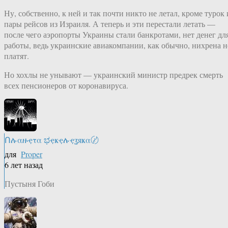
Ну, собственно, к ней и так почти никто не летал, кроме турок 
пары рейсов из Израиля. А теперь и эти перестали летать —
после чего аэропорты Украины стали банкротами, нет денег дл
работы, ведь украинские авиакомпании, как обычно, нихрена н
платят.
Но хохлы не унывают — украинский министр предрек смерть
всех пенсионеров от коронавируса.
Ոሉαዙҿτα ಭҿҝҿሉҿʓяҝα〄
для
Proper
6 лет назад
Пустыня Гоби