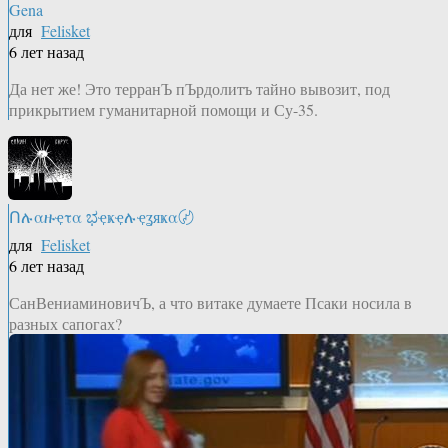
Gena
для
Felisket
6 лет назад
Да нет же! Это терранЪ пЪрдолитъ тайно вывозит, под
прикрытием гуманитарной помощи и Су-35.
Ոሉαዙҿτα ಭҿҝҿሉҿʓяҝα〄
для
Felisket
6 лет назад
СанВениаминовичЪ, а что витаке думаете Псаки носила в
разных сапогах?