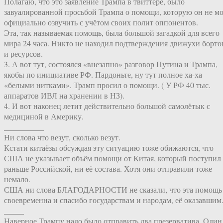
Полагаю, что это заявление Трампа в твиттере, было
завуалированной просьбой Трампа о помощи, которую он не м
официально озвучить с учётом своих полит оппонентов.
Эта, так называемая помощь, была большой загадкой для всего
мира 24 часа. Никто не находил подтверждения движухи борто
и ресурсов.
3. А вот тут, состоялся «внезапно» разговор Путина и Трампа,
якобы по инициативе РФ. Пардоньте, ну тут полное ха-ха
«белыми нитками». Трамп просил о помощи. ( У РФ 40 тыс.
аппаратов ИВЛ на хранении в НЗ).
4. И вот наконец летит действительно большой самолётык с
медициной в Америку.
__________
Ни слова что везут, сколько везут.
Кстати китаёзы обсуждая эту ситуацию тоже обижаются, что
США не указывает объём помощи от Китая, который поступил
раньше Российской, ни её состава. Хотя они отправили тоже
немало.
США ни слова БЛАГОДАРНОСТИ не сказали, что эта помощь
своевременна и спасибо государствам и народам, её оказавшим
_____
Наверное Трампу надо было отправить два презерватива. Один