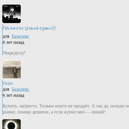
Ոሉαዙҿτα ಭҿҝҿሉҿʓяҝα〄
для
Базилевс
6 лет назад
Увкредитд?
Gena
для
Базилевс
6 лет назад
Купить -запросто. Тильки никто не продаёт. А так да, походи п
рынку, поищи дешевле, а если купил мяч — пинай!