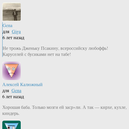
Gena
для
Giga
6 лет назад
Не трожь Дженьку Псакину, всероссийску любоффь!
Каруселей с бусиками нет на табе!
Алексей Калюжный
для
Gena
6 лет назад
Хорошая баба. Только мозги ей заср»ли. А так — кирхе, кухле,
киндерь.