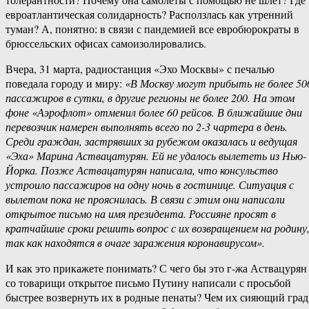
евроатлантическая солидарность? Расползлась как утренний
туман? А, понятно: в связи с пандемией все евробюрократы в
брюссельских офисах самоизолировались.
Вчера, 31 марта, радиостанция «Эхо Москвы» с печалью
поведала городу и миру:
«В Москву могут прибыть не более 50
пассажиров в сутки, в другие регионы не более 200. На этом
фоне «Аэрофлот» отменил более 60 рейсов. В ближайшие дни
перевозчик намерен выполнять всего по 2-3 чартера в день.
Среди граждан, застрявших за рубежом оказалась и ведущая
«Эха» Марина Аствацатурян. Ей не удалось вылететь из Нью-
Йорка. Позже Аствацатурян написала, что консульство
устроило пассажиров на одну ночь в гостинице. Ситуация с
вылетом пока не прояснилась. В связи с этим они написали
открытое письмо на имя президента. Россияне просят в
кратчайшие сроки решить вопрос с их возвращением на родину
так как находятся в очаге заражения коронавирусом».
И как это прикажете понимать? С чего бы это г-жа Аствацурян
со товарищи открытое письмо Путину написали с просьбой
быстрее возвернуть их в родные пенаты? Чем их сияющий град