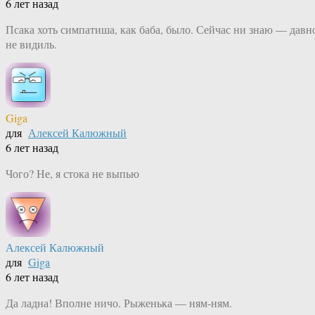
6 лет назад
Псака хоть симпатиша, как баба, было. Сейчас ни знаю — давн
не видиль.
Giga
для
Алексей Калюжный
6 лет назад
Чого? Не, я стока не выпью
Алексей Калюжный
для
Giga
6 лет назад
Да ладна! Вполне ничо. Рыженька — ням-ням.