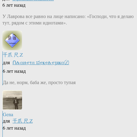
6 лет назад
У Лаврова все равно на лице написано: «Господи, что я делаю
тут, рядом с этими идиотами».
千爪 尺.Z
для
Ոሉαዙҿτα ಭҿҝҿሉҿʓяҝα〄
6 лет назад
Да не, норм, баба же, просто тупая
Gena
для
千爪 尺.Z
6 лет назад