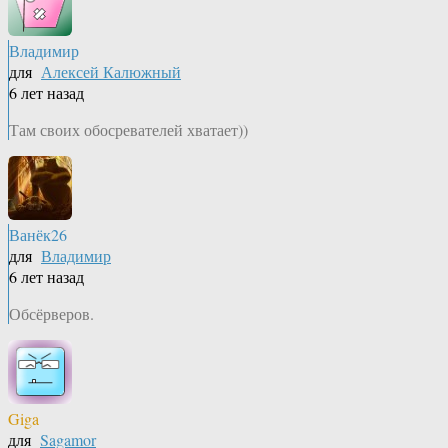
Владимир
для
Алексей Калюжный
6 лет назад
Там своих обосревателей хватает))
Ванёк26
для
Владимир
6 лет назад
Обсёрверов.
Giga
для
Sagamor