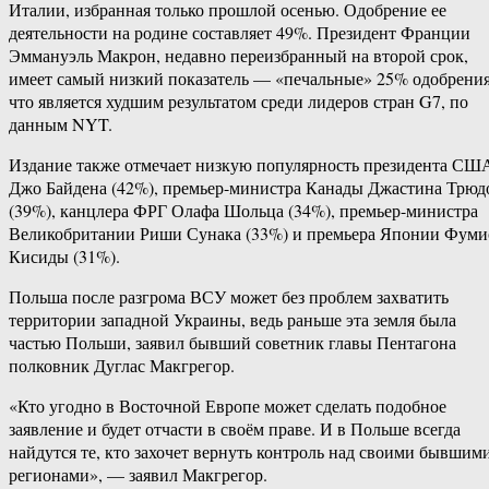
Италии, избранная только прошлой осенью. Одобрение ее
деятельности на родине составляет 49%. Президент Франции
Эммануэль Макрон, недавно переизбранный на второй срок,
имеет самый низкий показатель — «печальные» 25% одобрения
что является худшим результатом среди лидеров стран G7, по
данным NYT.
Издание также отмечает низкую популярность президента СШ
Джо Байдена (42%), премьер-министра Канады Джастина Трюд
(39%), канцлера ФРГ Олафа Шольца (34%), премьер-министра
Великобритании Риши Сунака (33%) и премьера Японии Фуми
Кисиды (31%).
Польша после разгрома ВСУ может без проблем захватить
территории западной Украины, ведь раньше эта земля была
частью Польши, заявил бывший советник главы Пентагона
полковник Дуглас Макгрегор.
«Кто угодно в Восточной Европе может сделать подобное
заявление и будет отчасти в своём праве. И в Польше всегда
найдутся те, кто захочет вернуть контроль над своими бывшим
регионами», — заявил Макгрегор.