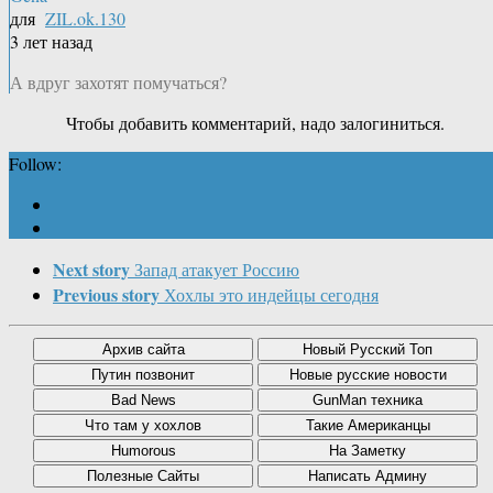
для
ZIL.ok.130
3 лет назад
А вдруг захотят помучаться?
Чтобы добавить комментарий, надо залогиниться.
Follow:
Next story
Запад атакует Россию
Previous story
Хохлы это индейцы сегодня