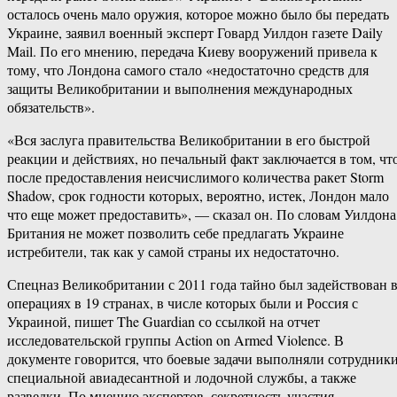
осталось очень мало оружия, которое можно было бы передать
Украине, заявил военный эксперт Говард Уилдон газете Daily
Mail. По его мнению, передача Киеву вооружений привела к
тому, что Лондона самого стало «недостаточно средств для
защиты Великобритании и выполнения международных
обязательств».
«Вся заслуга правительства Великобритании в его быстрой
реакции и действиях, но печальный факт заключается в том, чт
после предоставления неисчислимого количества ракет Storm
Shadow, срок годности которых, вероятно, истек, Лондон мало
что еще может предоставить», — сказал он. По словам Уилдона
Британия не может позволить себе предлагать Украине
истребители, так как у самой страны их недостаточно.
Спецназ Великобритании с 2011 года тайно был задействован 
операциях в 19 странах, в числе которых были и Россия с
Украиной, пишет The Guardian со ссылкой на отчет
исследовательской группы Action on Armed Violence. В
документе говорится, что боевые задачи выполняли сотрудник
специальной авиадесантной и лодочной службы, а также
разведки. По мнению экспертов, секретность участия