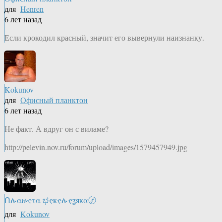
для
Henren
6 лет назад
Если крокодил красный, значит его вывернули наизнанку.
Kokunov
для
Офисный планктон
6 лет назад
Не факт. А вдруг он с виламе?
http://pelevin.nov.ru/forum/upload/images/1579457949.jpg
Ոሉαዙҿτα ಭҿҝҿሉҿʓяҝα〄
для
Kokunov