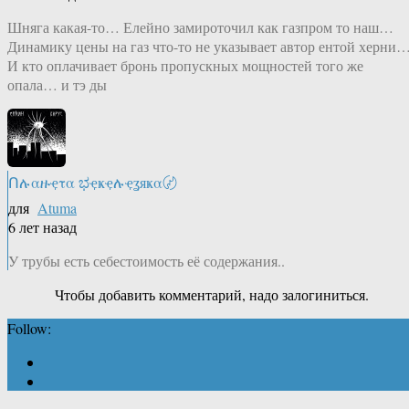
Шняга какая-то… Елейно замироточил как газпром то наш…
Динамику цены на газ что-то не указывает автор ентой херни
И кто оплачивает бронь пропускных мощностей того же
опала… и тэ ды
Ոሉαዙҿτα ಭҿҝҿሉҿʓяҝα〄
для
Atuma
6 лет назад
У трубы есть себестоимость её содержания..
Чтобы добавить комментарий, надо залогиниться.
Follow: