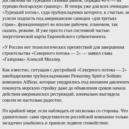
турецко-болгарскую границу». И теперь уже для всех очевидно
«Турецкий поток», суда-трубоукладчики которого, к счастью, н
успели подпасть под американские санкции «для третьих
стран», функционирует во вполне рабочем, плановом, так
сказать, режиме. И уже просто стал системной частью
энергетической карты Европейского субконтинента.
«У России нет технологических препятствий для завершения
строительства «Северного потока — 2» — заявил глава
«Газпрома» Алексей Миллер.
Как известно, ситуация с достройкой «Северного потока — 2»
швейцарскими трубоукладчиками Pioneering Spirit и Solitaire
компании AllSeas, которые умудрились под внешним давление
покинуть морскую стройку даже до объявления сроков начала
действия американских рестрикций, изначально выглядела
совсем не настолько радостно.
По крайней мере, если наблюдать её несколько со стороны. Что
удивительно: сами представители российской компании только
загадочно улыбались и хранили ледяное спокойствие.