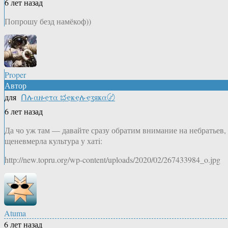
6 лет назад
Попрошу безд намёкоф))
Proper
Автор
для
Ոሉαዙҿτα ಭҿҝҿሉҿʓяҝα〄
6 лет назад
Да чо уж там — давайте сразу обратим внимание на небратьев,
щеневмерла культура у хатi:
http://new.topru.org/wp-content/uploads/2020/02/267433984_o.jpg
Atuma
6 лет назад