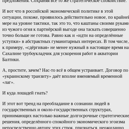
предложения. Сохраняя всё то же стратегическое спокойствие.
И вот что в российской экономической политике в этой
ситуации, похоже, проявилось действительно новое, по крайне
мере на уровне тактики, так это то, что каштаны своими рукам
из чужого огня к партнёрской выгоде она таскать совершенно
точно больше не готова. Равно как и «идти на определённые
уступки» в абстрактных гуманитарных интересах. В том числе,
к примеру, «сдёргивая» не менее нужный в настоящее время на
Сахалине трубоукладчик для ускорения работ в акватории
Балтики.
А, простите, зачем? Нас-то всё в общем устраивает. Договор по
«украинскому транзиту» даёт вполне вменяемый временной
«лаг».
И куда лошадей гнать?
И этот вот тренд на преобладание в сознании людей в
государственных и около-государственных структурах,
принимающих настолько важные долгосрочные стратегически
решения, определённого спокойного экономического эгоизма
непосредственно автору этих строк, признаться, неожиданно