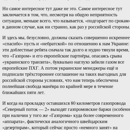
Но самое интересное тут даже не это. Самое интересное тут
заключается в том, что, несмотря на общую неприятность
ситуации, меньше всего, что называется, «подгорает по срокам
в данном случае, как ни странно, как раз у российской стороны
И здесь мы, безусловно, должны сказать совершенно искреннее
«спасибо» пусть и «небратской» по отношению к нам Украине:
эти доблестные ребята сначала так долго и нудно тянули время,
что «Газпром» и его европейские партнёры, опасаясь срыва
«украинского транзита», буквально наглухо забили газом все
европейские ПХГ. А потом украинские менеджеры ещё и
подписали трёхстороннее соглашение на таких выгодных для
российской стороны условиях, что нам теперь обеспечена
полнейшая свобода манёвра по крайней мере в течение
ближайших пяти лет.
И когда на прокладку оставшихся 80 километров газопровода
«Северный поток — 2» выходят газпромовские баржи (особен
при наличии у того же «Газпрома» куда более современного
«аппарата», фактически аналогичного швейцарским
«дезертирам», который сейчас просто «немного занят» на