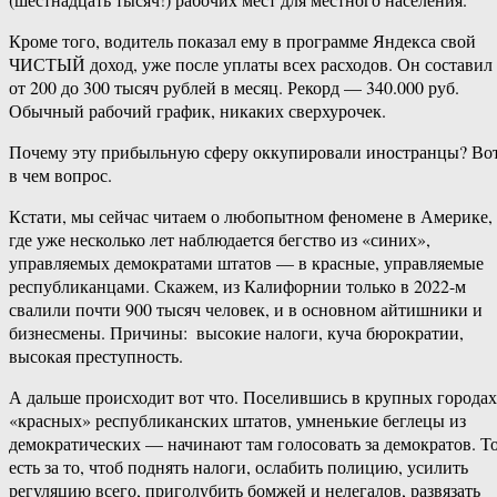
Кроме того, водитель показал ему в программе Яндекса свой
ЧИСТЫЙ доход, уже после уплаты всех расходов. Он составил
от 200 до 300 тысяч рублей в месяц. Рекорд — 340.000 руб.
Обычный рабочий график, никаких сверхурочек.
Почему эту прибыльную сферу оккупировали иностранцы? Во
в чем вопрос.
Кстати, мы сейчас читаем о любопытном феномене в Америке,
где ‎уже ‎несколько ‎лет ‎наблюдается ‎бегство ‎из‏ «‎синих»,
управляемых демократами ‎штатов — ‎в ‎красные, ‎управляемые‏
‎республиканцами. ‎Скажем, ‎из‏ ‎Калифорнии ‎только ‎в ‎2022-м‏
‎свалили почти ‎900‏ ‎тысяч‏ ‎человек, и в основном айтишники и
бизнесмены.‏ ‎Причины‏ :‏ ‎высокие ‎налоги,‏ ‎куча ‎бюрократии,‏
‎высокая ‎преступность.‏ ‎
А ‎дальше‏ ‎происходит вот что. ‎Поселившись ‎в ‎крупных ‎городах‏
‎«красных»‏ ‎республиканских‏ ‎штатов, ‎умненькие‏ ‎беглецы ‎из‏
‎демократических ‎—‏ ‎начинают там‏ ‎голосовать ‎за ‎демократов. То
есть за то, чтоб поднять ‎налоги,‏ ‎ослабить‏ ‎полицию, ‎усилить‏
‎регуляцию ‎всего,‏ ‎приголубить ‎бомжей‏ ‎и ‎нелегалов, развязать