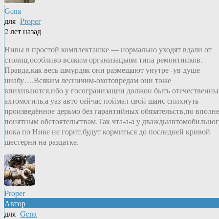
Gena
для
Proper
2 лет назад
Нивы в простой комплекташке — нормально уходят вдали от
столиц,особливо всяким организацыям типа ремонтников.
Правда,как весь шмурдяк они размещают унутре -ув душе
ниабу….Всяким лесничим-охотовредам они тоже
впихиваются,ибо у госогранизации должон быть отечественн
ахтомогиль,а уаз-авто сейчас поймал свой шанс спихнуть
произведённое дерьмо без гарантийных обязательств,по вполн
понятным обстоятельствам.Так чта-а-а у дваждыавтомобильно
пока по Ниве не горит,будут кормиться до последней кривой
шестерни на раздатке.
Proper
Автор
для
Gena