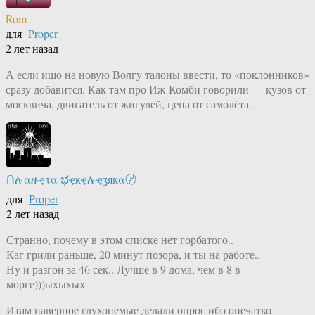
Rom
для
Proper
2 лет назад
А если ишо на новую Волгу талоны ввести, то «поклонников»
сразу добавится. Как там про Иж-Комби говорили — кузов от
москвича, двигатель от жигулей, цена от самолёта.
Ոሉαዙҿτα ಭҿҝҿሉҿʓяҝα〄
для
Proper
2 лет назад
Странно, почему в этом списке нет горбатого..
Каг грили раньше, 20 минут позора, и ты на работе..
Ну и разгон за 46 сек.. Лучше в 9 дома, чем в 8 в
морге)))ыхыхых
Итам наверное глухонемые делали опрос ибо опечатко_