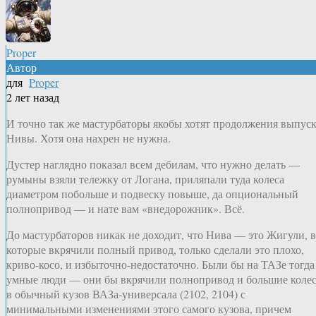
Proper
Автор
для
Proper
2 лет назад
И точно так же мастурбаторы якобы хотят продолжения выпус
Нивы. Хотя она нахрен не нужна.
Дустер наглядно показал всем дебилам, что нужно делать —
румыны взяли тележку от Логана, приляпали туда колеса
диаметром побольше и подвеску повыше, да опциональный
полнопривод — и нате вам «внедорожник». Всё.
До мастурбаторов никак не доходит, что Нива — это Жигули, в
которые вкрячили полный привод, только сделали это плохо,
криво-косо, и избыточно-недостаточно. Были бы на ТАЗе тогда
умные люди — они бы вкрячили полнопривод и большие коле
в обычный кузов ВАЗа-универсала (2102, 2104) с
минимальными изменениями этого самого кузова, причем