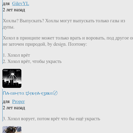
для
GilevYL
2 лет назад
Хохлы? Выпускать? Хохлы могут выпускать только газы из
дупы.
Хохол в принципе может только врать и воровать, под другое о
не заточен природой, by design. Поэтому:
1. Хохол врёт
2. Хохол врёт, чтобы украсть
Ոሉαዙҿτα ಭҿҝҿሉҿʓяҝα〄
для
Proper
2 лет назад
3. Хохол ворует, потом врёт что бы ещё украсть