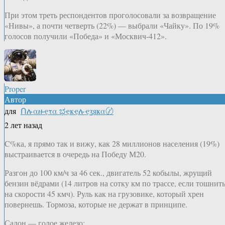
При этом треть респондентов проголосовали за возвращение
«Нивы», а почти четверть (22%) — выбрали «Чайку». По 19%
голосов получили «Победа» и «Москвич-412».
Proper
Автор
для
Ոሉαዙҿτα ಭҿҝҿሉҿʓяҝα〄
2 лет назад
C%ка, я прямо так и вижу, как 28 миллионов населения (19%)
выстраивается в очередь на Победу М20.
Разгон до 100 км/ч за 46 сек., двигатель 52 кобылы, жрущий
бензин вёдрами (14 литров на сотку км по трассе, если тошнит
на скорости 45 кмч). Руль как на грузовике, который хрен
повернешь. Тормоза, которые не держат в принципе.
Салон — голое железо: