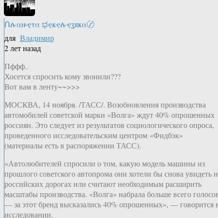
Ոሉαዙҿτα ಭҿҝҿሉҿʓяҝα〄
для
Владимир
2 лет назад
Пффф..
Хосется спросить кому звонили???
Вот вам в ленту~~>>>
МОСКВА, 14 ноября. /ТАСС/. Возобновления производства
автомобилей советской марки «Волга» ждут 40% опрошенных
россиян. Это следует из результатов социологического опроса,
проведенного исследовательским центром «Фидбэк»
(материалы есть в распоряжении ТАСС).
«Автолюбителей спросили о том, какую модель машины из
прошлого советского автопрома они хотели бы снова увидеть н
российских дорогах или считают необходимым расширить
масштабы производства. «Волга» набрала больше всего голосо
— за этот бренд высказались 40% опрошенных», — говорится 
исследовании.