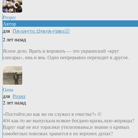
Proper
Автор
для
Ոሉαዙҿτα ಭҿҝҿሉҿʓяҝα〄
2 лет назад
Ясное дело. Врать и воровать — это украинский «круг
сансары», инь и янь. Одно непрерывно переходит в другое.
Gena
для
Proper
2 лет назад
«Постойте,но как же он служил в очистке?» ©
404 как-то же выпускала всякие богдано-кразы,лазо-жпржцы?
Вдруг ещё не все торасики утилизованы,и знание о кривых
самобеглых повозках хранится в их верхних дупах?