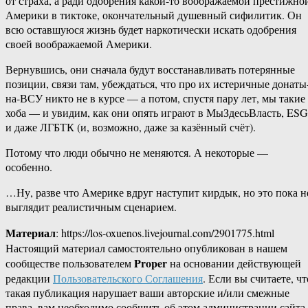
от страха, а ради одобрения какой-то воображаемой престижно
Америки в тиктоке, окончательный душевный сифилитик. Он
всю оставшуюся жизнь будет наркотически искать одобрения
своей воображаемой Америки.
Вернувшись, они сначала будут восстанавливать потерянные
позиции, связи там, убеждаться, что про их истеричные донаты
на-ВСУ никто не в курсе — а потом, спустя пару лет, мы такие
хоба — и увидим, как они опять играют в МыЗдесьВласть, ESG
и даже ЛГБТК (и, возможно, даже за казённый счёт).
Потому что люди обычно не меняются. А некоторые —
особенно.
…Ну, разве что Америке вдруг наступит кирдык, но это пока н
выглядит реалистичным сценарием.
Материал
: https://los-oxuenos.livejournal.com/2901775.html
Настоящий материал самостоятельно опубликован в нашем
Proper
сообществе пользователем
на основании действующей
редакции
Пользовательского Соглашения
. Если вы считаете, чт
такая публикация нарушает ваши авторские и/или смежные
права, вам необходимо сообщить об этом администрации сайта