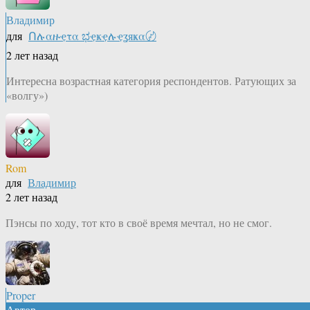
Владимир
для
Ոሉαዙҿτα ಭҿҝҿሉҿʓяҝα〄
2 лет назад
Интересна возрастная категория респондентов. Ратующих за
«волгу»)
Rom
для
Владимир
2 лет назад
Пэнсы по ходу, тот кто в своё время мечтал, но не смог.
Proper
Автор