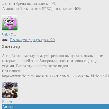
..за этот бренд высказались 40%
А должно быть- за этот БРЕД высказались 40%
GilevYL
для
Ոሉαዙҿτα ಭҿҝҿሉҿʓяҝα〄
2 лет назад
А горбатого, между тем, уже решили выпускать хохлы — те
которые в нашей зоне Запорожья, хотя сам завод еще под
украми. Вчера эту новость где то видел.
Вот нашел:
https://www.rbc.ru/business/10/06/2022/62a336279a7947fd7be309d
Proper
Автор