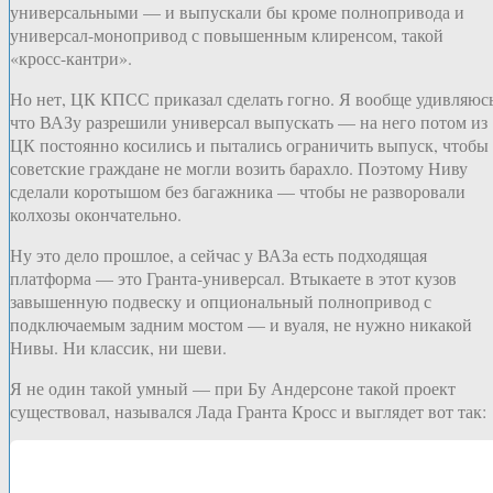
универсальными — и выпускали бы кроме полнопривода и
универсал-монопривод с повышенным клиренсом, такой
«кросс-кантри».
Но нет, ЦК КПСС приказал сделать гогно. Я вообще удивляюсь
что ВАЗу разрешили универсал выпускать — на него потом из
ЦК постоянно косились и пытались ограничить выпуск, чтобы
советские граждане не могли возить барахло. Поэтому Ниву
сделали коротышом без багажника — чтобы не разворовали
колхозы окончательно.
Ну это дело прошлое, а сейчас у ВАЗа есть подходящая
платформа — это Гранта-универсал. Втыкаете в этот кузов
завышенную подвеску и опциональный полнопривод с
подключаемым задним мостом — и вуаля, не нужно никакой
Нивы. Ни классик, ни шеви.
Я не один такой умный — при Бу Андерсоне такой проект
существовал, назывался Лада Гранта Кросс и выглядет вот так: