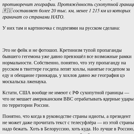
противоречит географии. Протяжённость сухопутной границ
🇷🇺 составляет более 20 тыс. км, менее 1 215 км из которых
граничат со странами НАТО.
У них там и картиночка с подпезями на русском сделана:
Это не фейк и не фотошоп. Кретинизм тупой пропаганды
бывшего гегемона уже давно превзошёл все возможные рамки
нормальности. Собственно, понятно, что эту пропаганду на
русском в твиттере госдепа лепят хохлы, нанятые госдепом за
еду и обещание гринкарда, у хохлов давно же география цэ
москальска лженаука.
Кстати, США вообще не имеют с РФ сухопутной границы —
что не мешает американским ВВС отрабатывать ядерные удары
по территории России.
Понятно, что когда в руководстве страны идиоты, а президент
не может даже прочитать текст с телесуфлёра — из этой страны
надо бежать. Хоть в Белоруссию, хоть куда. Но лучше в Россию