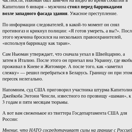
стоял перед баррикадами
Капитолии 6 января – мужчина
возле западного фасада здания
. Ужасное преступление.
По информации следователей, в какой-то момент он снял
противогаз и крикнул полиции: «Я готов умереть, а вы?». Посл
этого мужчина бросился на нескольких правоохранителей,
«используя баррикаду как таран».
Сам Ньюман утверждает, что сначала уехал в Швейцарию, а
затем в Италию. После этого он приехал вна Украину, где якоб
проживал в Киеве и Житомире. А после того, как «заметил
слежку» — решил перебраться в Беларусь. Границу он при это
пересек нелегально.
Напомним, суд США приговорил участника штурма Капитоли
Джейкоба Энтони Ченсли, известного по прозвищу «шаман», к
3 годам и пяти месяцам тюрьмы.
А вот вам свеженькое из твиттера Госдепартамента США для
России:
Мнение, что НАТО сосредотачивает силы на границе с Россией