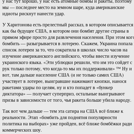
у нас тут хорошо, у нас есть атомные бомбы и ракеты, поэтому
мы — последнее место на земном шаре, куда американские
идиоты рискнут нанести удар.
У Харитонова есть прелестный рассказ, в котором описывается
как бы будущее США, в котором они бомбят другие страны в
прямом эфире просто для развлечения населения. При этом ког
бомбить — разыгрывается в лотерею. Скажем, Украина попала 
список лотереи за то, что сократила в школах число часов на
изучение американского английского, чтобы ввести изучение
украинского языка. «Эти ублюдки решили, что им это сойдет с
рук только потому, что когда-то мы их поддерживали» ™ Ну и
вот, там дальше население США (и не только самих США)
участвует в лотерее, выигравшие нажимают кнопки, нанося
ракетами удары по целям, ну и кто попадет в «бункер
диктатора» — получает суперприз, остальные выигрывают
призы в зависимости от того, чья ракета больше убила народу.
Так вот чем дальше — тем эта сатира на США всё ближе к
реальности. Этап «бомбить для поднятия популярности
политика на выборах» уже пройден, всё ближе бомбёжки ради
коммерческих шоу.