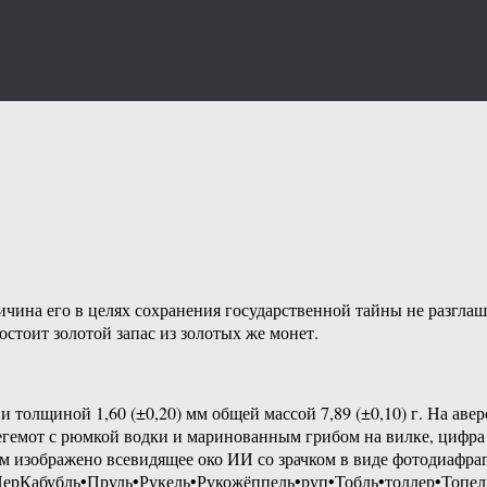
чина его в целях сохранения государственной тайны не разглаша
остоит золотой запас из золотых же монет.
и толщиной 1,60 (±0,20) мм общей массой 7,89 (±0,10) г. На ав
 Бегемот с рюмкой водки и маринованным грибом на вилке, цифр
м изображено всевидящее око ИИ со зрачком в виде фотодиафр
рКабубль•Пруль•Рукель•Рукожёппель•руп•Тобль•толлер•Топел