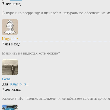
7 лет назад
А курс к крюгерранду и щекеле? А натуральное обеспечение м
Kugelblitz !
7 лет назад
Майнить на видюхах хоть можно?
Gena
для
Kugelblitz !
7 лет назад
Канесна! Но! -Только за щекеле , и не забываем плотить дол