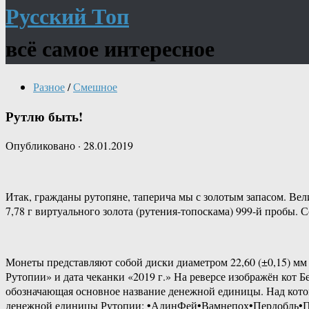
Русский Топ
всё самое интересное
Разное
/
Смешное
Рутлю быть!
Опубликовано
·
28.01.2019
Итак, гражданы рутопяне, таперича мы с золотым запасом. Вели
7,78 г виртуального золота (рутения-топоскама) 999-й пробы. С
Монеты представляют собой диски диаметром 22,60 (±0,15) мм 
Рутопии» и дата чеканки «2019 г.» На реверсе изображён кот
обозначающая основное название денежной единицы. Над кото
денежной единицы Рутопии: •АдинФей•Вамнепох•Пердобль•Пе