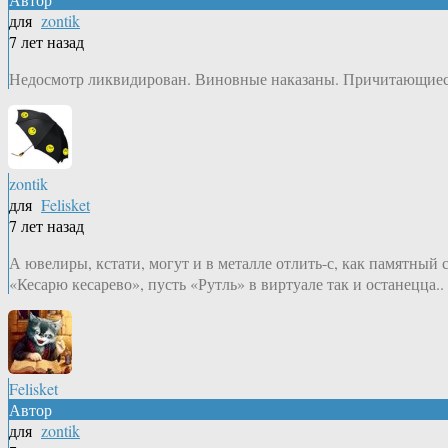
для
zontik
7 лет назад
Недосмотр ликвидирован. Виновные наказаны. Причитающиеся 
zontik
для
Felisket
7 лет назад
А ювелиры, кстати, могут и в металле отлить-с, как памятный
«Кесарю кесарево», пусть «Рутль» в виртуале так и останецца.. 
Felisket
Автор
для
zontik