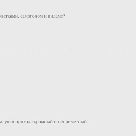
улатками, самогоном и виламе?
ю малую в приход скромный и неприметный…