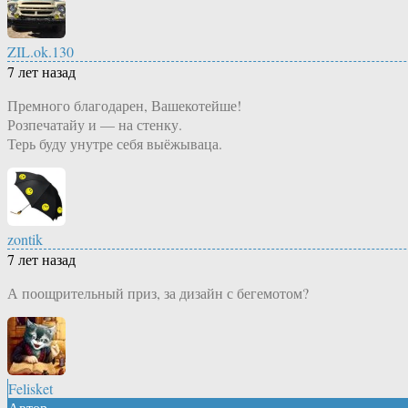
ZIL.ok.130
7 лет назад
Премного благодарен, Вашекотейше!
Розпечатайу и — на стенку.
Терь буду унутре себя выёжываца.
zontik
7 лет назад
А поощрительный приз, за дизайн с бегемотом?
Felisket
Автор