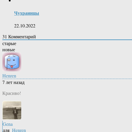
Чухраинцы
22.10.2022
31
Комментарий
старые
новые
Henren
7 лет назад
Красиво!
Gena
для
Henren