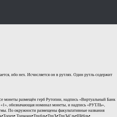
ется, ибо нех. Исчисляется он в рутлях. Один рутль содержит
ерсе монеты размещён герб Рутопии, надпись «Виртуальный Банк
а «1», обозначающая номинал монеты, и надпись «РУТЛЬ»,
агмы. По окружности размещены факультативные названия
ь•Топер• Топкоин•Трубль•ТруЪ•ТруЪб’ль•Щёбль•