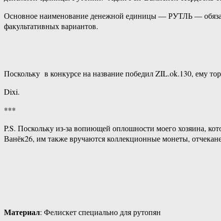
Основное наименование денежной единицы — РУТЛЬ — обязатель
факультативных вариантов.
Поскольку в конкурсе на название победил ZIL.ok.130, ему то
Dixi.
***
P.S. Поскольку из-за вопиющей оплошности моего хозяина, кот
Ванёк26, им также вручаются коллекционные монеты, отчекане
Материал
: Фелискет специально для рутопян