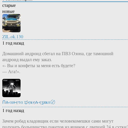
старые
новые
ZIL.ok.130
1 год назад
Домашний андроид сбегал на ПВЗ Озона, где тамошний
андроид выдал ему заказ.
«- Вы и конфеты за меня есть будете?
— Ага!».
Ոሉαዙҿτα ಭҿҝҿሉҿʓяҝα〄
1 год назад
Зачем робад кладовщик если человекомешки сами могут
получать большинство пакетов из ящиков с дверцей 24 в сутки