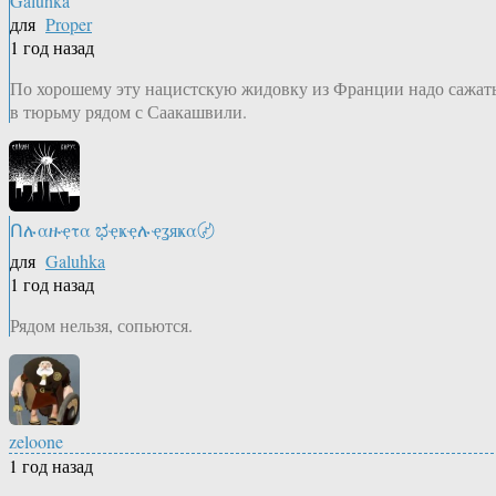
Galuhka
для
Proper
1 год назад
По хорошему эту нацистскую жидовку из Франции надо сажат
в тюрьму рядом с Саакашвили.
Ոሉαዙҿτα ಭҿҝҿሉҿʓяҝα〄
для
Galuhka
1 год назад
Рядом нельзя, сопьются.
zeloone
1 год назад