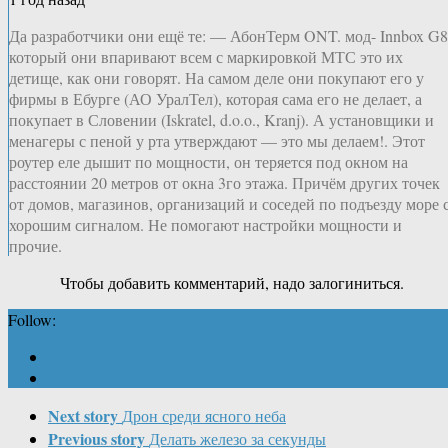
Да разработчики они ещё те: — АбонТерм ONT. мод- Innbox G
который они впаривают всем с маркировкой МТС это их
детище, как они говорят. На самом деле они покупают его у
фирмы в Ебурге (АО УралТел), которая сама его не делает, а
покупает в Словении (Iskratel, d.o.o., Kranj). А установщики и
менагеры с пеной у рта утверждают — это мы делаем!. Этот
роутер еле дышит по мощности, он теряется под окном на
расстоянии 20 метров от окна 3го этажа. Причём других точек
от домов, магазинов, организаций и соседей по подъезду море 
хорошим сигналом. Не помогают настройки мощности и
прочие.
Чтобы добавить комментарий, надо залогиниться.
Follow:
Next story
Дрон среди ясного неба
Previous story
Делать железо за секунды