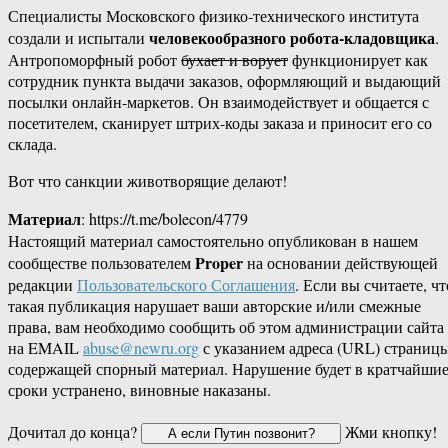
Специалисты Московского физико-технического института
человекообразного робота-кладовщика
создали и испытали
.
Антропоморфный робот
бухает и ворует
функционирует как
сотрудник пункта выдачи заказов, оформляющий и выдающий
посылки онлайн-маркетов. Он взаимодействует и общается с
посетителем, сканирует штрих-коды заказа и приносит его со
склада.
Вот что санкции животворящие делают!
Материал
: https://t.me/bolecon/4779
Настоящий материал самостоятельно опубликован в нашем
Proper
сообществе пользователем
на основании действующей
редакции
Пользовательского Соглашения
. Если вы считаете, чт
такая публикация нарушает ваши авторские и/или смежные
права, вам необходимо сообщить об этом администрации сайта
на EMAIL
abuse@newru.org
с указанием адреса (URL) страницы
содержащей спорный материал. Нарушение будет в кратчайши
сроки устранено, виновные наказаны.
Дочитал до конца?
Жми кнопку!