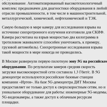
обслуживание. Автоматизированный высокотехнологичный
комплекс предназначен для диагностики оборудования в любой
отрасли промышленности, в том числе в машиностроительной,
металлургической, химической, нефтехимической и ТЭК.
Самую большую в мире камеру для исследования взрыва на
источнике синхротронного излучения изготовили для СКИФ.
Камера рассчитана на взрыв мощностью два килограмма в
тротиловом эквиваленте (способен уничтожить, к примеру,
грузовой автомобиль). Синхротронные исследования взрыва
такой мощности в мире никогда не проводились.
зону 5G на российско
В Москве развернули первую пилотную
оборудовании
. По результатам замеров средняя скорость
загрузки высокоскоростной сети составила 1,3 Гбит/с. В 5G
демоцентре используются российские базовые станции
компании «Иртея». На базе 5G-демоцентра ДИТ Москвы
предоставляет не только доступ к сверхскоростным сетям, но и
уникальное оборудование для работы: инженерные 5G-модемы
5G-видеокамеры, а также доступ к облачным ресурсам
площадки.