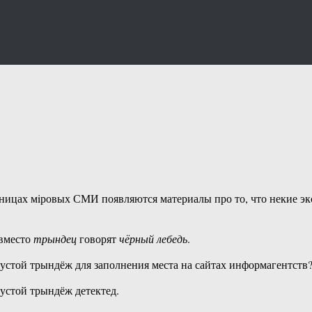
раницах мiровых СМИ появляются материалы про то, что некие 
 вместо
трындец
говорят
чёрный лебедь
.
пустой трындёж для заполнения места на сайтах информагентств
пустой трындёж детектед.