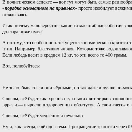
В политическом аспекте — вот тут могут быть самые разнообр
«порядка основанного на правилах»
просто изобилует всякими 
оглядываясь.
Итак, почему маловероятны какие-то масштабные события в эк
доллара ниже нуля?
А потому, что особенность текущего экономического кризиса э
птиц. Например, блестящих чирков. Которые тоже водоплавающи
Если лебедь весит в среднем 12 кг, то эти всего то 400 грамм.
Вот, полюбуйтесь:
Не знаю, бывают ли они чёрными, но так даже и лучше по-моем
Словом, всё будет так: хренова туча таких вот чирков заполони
ррраз и — выросли в здоровенных оболтусов. А свои «чего-то н
Словом, всё будет медленно и печально.
Ну и, как всегда, ещё одна тема. Прекращение транзита через б