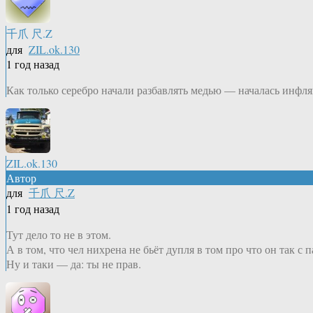
千爪 尺.Z
для
ZIL.ok.130
1 год назад
Как только серебро начали разбавлять медью — началась инфл
ZIL.ok.130
Автор
для
千爪 尺.Z
1 год назад
Тут дело то не в этом.
А в том, что чел нихрена не бьёт дупля в том про что он так с
Ну и таки — да: ты не прав.