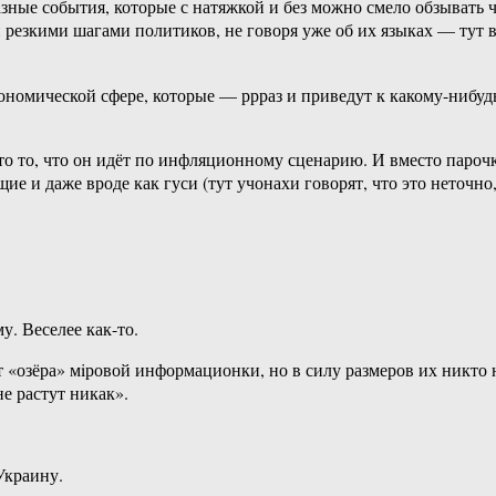
азные события, которые с натяжкой и без можно смело обзывать
резкими шагами политиков, не говоря уже об их языках — тут в
ономической сфере, которые — ррраз и приведут к какому-нибуд
то то, что он идёт по инфляционному сценарию. И вместо пароч
е и даже вроде как гуси (тут учонахи говорят, что это неточно
у. Веселее как-то.
т «озёра» мiровой информационки, но в силу размеров их никто н
е растут никак».
Украину.