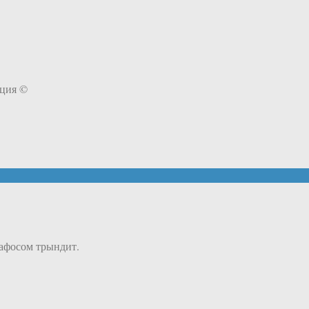
яция ©
 пафосом трындит.