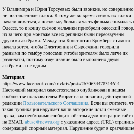
У Владимира и Юрия Торсуевых были звонкие, но совершенно
не поставленные голоса. К тому же во время съёмок их голоса
начали ломаться, а поскольку большая часть фильма снималась 
Одессе, то к концу съёмок мальчики приобрели одесский говор
из-за чего при монтаже все их реплики были переозвучены
другими актёрами. Между тем Константин Бромберг с самого
начала хотел, чтобы Электроник и Сыроежкин говорили
разными по тембру голосами (чтобы зрителям было легче их
различать), поэтому озвучивание было выполнено двумя
актёрами, а не одним.
Материал
:
https://www.facebook.com/krivkriv/posts/2650634478314614
Настоящий материал самостоятельно опубликован в нашем
Proper
сообществе пользователем
на основании действующей
редакции
Пользовательского Соглашения
. Если вы считаете, чт
такая публикация нарушает ваши авторские и/или смежные
права, вам необходимо сообщить об этом администрации сайта
на EMAIL
abuse@newru.org
с указанием адреса (URL) страницы
содержащей спорный материал. Нарушение будет в кратчайши