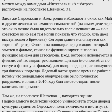
матчем между командами «Интеграл» и «Альбатрос»,
расположен на проспекте Шевченко, 31.
Здесь же Сыроежкин и Электроник наблюдают в окно, как Май
и другие девочки занимаются гимнастикой (на самом деле чере
это окно можно было видеть только холл с вешалками — но в
советском кино вам там могли показать что угодно, хоть даже
выступающего Брежнева). Сегодня здание используется как
торговый центр. Фонтан на площадке перед входом, который
заметен в фильме, сейчас не функционирует, выполняя
функцию манежа для автосалона. Вход, который используется 
фильме, сейчас закрыт рекламными щитами (но опознаётся по
статуе и фонтану из фильма), для входа во дворец используютс
три боковых подъезда. Ледовый каток долгое время не работал,
потому что холодильное оборудование было полностью
разрушено, и лишь в 2016 году был заново открыт после
капитального ремонта.
Там же, на проспекте Шевченко 1, находится здание
Национального политехнического университета (тогда дворец
культуры студентов Одесского политехнического института),
мимо которого в начале фильма Сыроежкин убегает от Гусева.