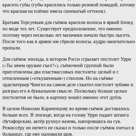
красить губы (губы красились только розовой помадой, потому
что красная на плёнке имела синеватый оттенок).
Братьям Торсуевым для съёмок красили волосы в яркий блонд
по моде тех лет. Существует предположение, что именно
поэтому через несколько лет мальчики начали быстро лысеть.
После того как в армии им сбрили волосы, кудри окончательно
пропали.
Для съёмок эпизода, в котором Рэсси сгрызает пистолет Урри
(«Ты зачем оружие съел?»), съёмочной группой были
приготовлены два пластмассовых пистолета: целый и с
отпиленным («откушенным») стволом. Но на съёмке
эрдельтерьер Чингиз на самом деле схватил пистолет зубами и
разгрыз его в буквальном смысле. Поскольку больше целых
пистолетов не было, в картину вошёл именно этот дубль
В целом Николаю Караченцову во время съёмок доставалось
больше всех. В эпизоде, когда на голову Урри падает штанга
(бутафорская), актёр рухнул наземь, напоровшись на сук.
Режиссёру он ничего не сказал и только после съёмок поехал в
больницу, где ему наложили шов.