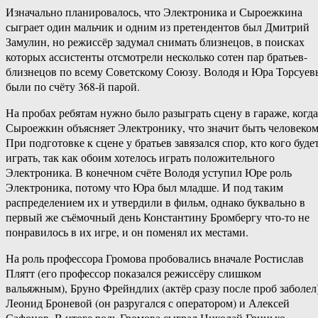
Изначально планировалось, что Электроника и Сыроежкина
сыграет один мальчик и одним из претендентов был Дмитрий
Замулин, но режиссёр задумал снимать близнецов, в поисках
которых ассистенты отсмотрели несколько сотен пар братьев-
близнецов по всему Советскому Союзу. Володя и Юра Торсуев
были по счёту 368-й парой.
На пробах ребятам нужно было разыграть сцену в гараже, когда
Сыроежкин объясняет Электронику, что значит быть человеком
При подготовке к сцене у братьев завязался спор, кто кого буде
играть, так как обоим хотелось играть положительного
Электроника. В конечном счёте Володя уступил Юре роль
Электроника, потому что Юра был младше. И под таким
распределением их и утвердили в фильм, однако буквально в
первый же съёмочный день Константину Бромбергу что-то не
понравилось в их игре, и он поменял их местами.
На роль профессора Громова пробовались вначале Ростислав
Плятт (его профессор показался режиссёру слишком
вальяжным), Бруно Фрейндлих (актёр сразу после проб заболел)
Леонид Броневой (он разругался с оператором) и Алексей
Сафонов. В итоге роль Громова сыграл Николай Гринько.