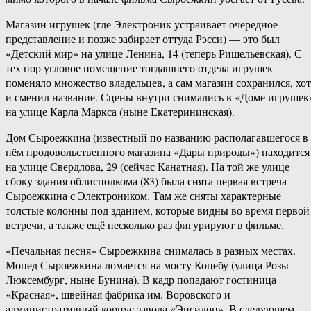
Магазин игрушек (где Электроник устраивает очередное
представление и позже забирает оттуда Рэсси) — это был
«Детский мир» на улице Ленина, 14 (теперь Ришельевская). С
тех пор угловое помещение тогдашнего отдела игрушек
поменяло множество владельцев, а сам магазин сохранился, хот
и сменил название. Сцены внутри снимались в «Доме игрушек
на улице Карла Маркса (ныне Екатерининская).
Дом Сыроежкина (известный по названию располагавшегося в
нём продовольственного магазина «Дары природы») находится
на улице Свердлова, 29 (сейчас Канатная). На той же улице
сбоку здания облисполкома (83) была снята первая встреча
Сыроежкина с Электроником. Там же сняты характерные
толстые колонны под зданием, которые видны во время первой
встречи, а также ещё несколько раз фигурируют в фильме.
«Печальная песня» Сыроежкина снималась в разных местах.
Мопед Сыроежкина ломается на мосту Коцебу (улица Розы
Люксембург, ныне Бунина). В кадр попадают гостиница
«Красная», швейная фабрика им. Воровского и
административный корпус завода «Эпсилон». В следующем