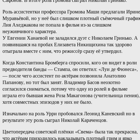
Роль ассистентки профессора Громова Маши предлагали Ирин
Муравьёвой, но у неё был слишком плотный съёмочный график
Лия Ахеджакова не попала в фильм из-за слишком
неуживчивого характера.
У Евгении Ханаевой не заладился дуэт с Николаем Гринько. А
появившаяся на пробах Елизавета Никищихина так здорово
отыграла вместе с ним, что режиссёр сразу её утвердил.
Когда Константина Бромберга спросили, кого он видит в роли
предводителя банды — Стампа, он ответил: «Луи де Фюнеса»,
— после чего ассистент по актёрам позвонила Анатолию
Папанову, но тот был занят. Владимир Басов неохотно
согласился сниматься, потому что одну из ролей в фильме
играла его бывшая жена Роза Макагонова (учительница пения),
хотя совместных эпизодов у них не было.
Изначально на роль Урри пробовался Леонид Каневский но в
результате эту роль сыграл Николай Караченцов.
Цветопередача советской плёнки «Свема» была так прекрасна,
что актёрам приходилось накладывать плотный грим и ярко