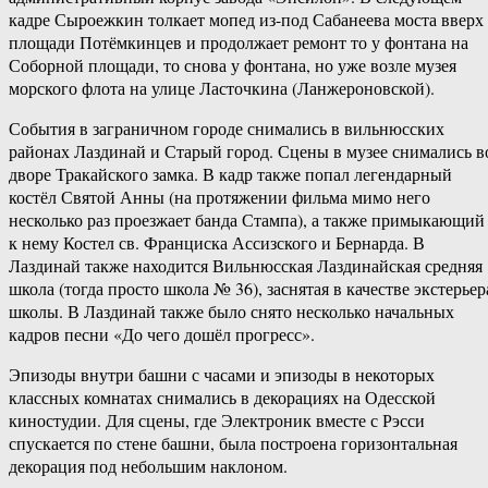
кадре Сыроежкин толкает мопед из-под Сабанеева моста вверх
площади Потёмкинцев и продолжает ремонт то у фонтана на
Соборной площади, то снова у фонтана, но уже возле музея
морского флота на улице Ласточкина (Ланжероновской).
События в заграничном городе снимались в вильнюсских
районах Лаздинай и Старый город. Сцены в музее снимались в
дворе Тракайского замка. В кадр также попал легендарный
костёл Святой Анны (на протяжении фильма мимо него
несколько раз проезжает банда Стампа), а также примыкающий
к нему Костел св. Франциска Ассизского и Бернарда. В
Лаздинай также находится Вильнюсская Лаздинайская средняя
школа (тогда просто школа № 36), заснятая в качестве экстерьер
школы. В Лаздинай также было снято несколько начальных
кадров песни «До чего дошёл прогресс».
Эпизоды внутри башни с часами и эпизоды в некоторых
классных комнатах снимались в декорациях на Одесской
киностудии. Для сцены, где Электроник вместе с Рэсси
спускается по стене башни, была построена горизонтальная
декорация под небольшим наклоном.