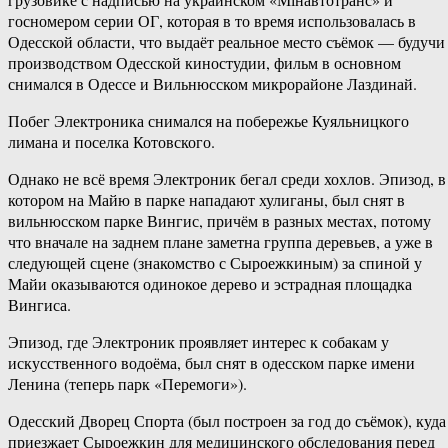
госномером серии ОГ, которая в то время использовалась в
Одесской области, что выдаёт реальное место съёмок — будучи
производством Одесской киностудии, фильм в основном
снимался в Одессе и Вильнюсском микрорайоне Лаздинай.
Побег Электроника снимался на побережье Куяльницкого
лимана и поселка Котовского.
Однако не всё время Электроник бегал среди хохлов. Эпизод, в
котором на Майю в парке нападают хулиганы, был снят в
вильнюсском парке Вингис, причём в разных местах, потому
что вначале на заднем плане заметна группа деревьев, а уже в
следующей сцене (знакомство с Сыроежкиным) за спиной у
Майи оказываются одинокое дерево и эстрадная площадка
Вингиса.
Эпизод, где Электроник проявляет интерес к собакам у
искусственного водоёма, был снят в одесском парке имени
Ленина (теперь парк «Перемоги»).
Одесский Дворец Спорта (был построен за год до съёмок), куда
приезжает Сыроежкин для медицинского обследования перед