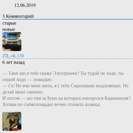
12.06.2019
3
Комментарий
старые
новые
ZIL.ok.130
6 лет назад
— Таки шо я тебе скажу Элехтронек? Ты тудой не ходи, ты
сюдой ходи — лошадью.
— Га! Не вчи мене жить, я с тебе Сироешкин недоумеваю. Не
делай мине смешно.
И потом — шо там за $уки на которых напоролся Караченцов?
Хотяаа по съёмплощадке вечно хтонить шляеца.