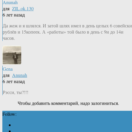
Anunah
для
ZIL.ok.130
6 лет назад
Да жеж и я шлялся. И затой шлях имел в день целых 6 совейск
рублёв и 15копеек. А «работы» той было в день с 9и до 14и
часов.
Gena
для
Anunah
6 лет назад
Рэсси, ты?!!!
Чтобы добавить комментарий, надо залогиниться.
Follow: