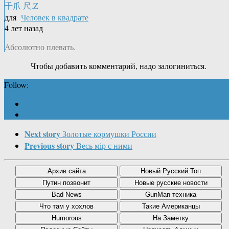
千爪 尺.Z
для
Человек в квадрате
4 лет назад
Абсолютно плевать.
Чтобы добавить комментарий, надо залогиниться.
Follow:
Next story
Золотые кормушки России
Previous story
Весь мiр с ними