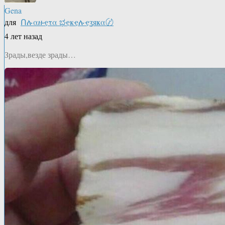
Gena
для
Ոሉαዙҿτα ಭҿҝҿሉҿʓяҝα〄
4 лет назад
Зрады,везде зрады…