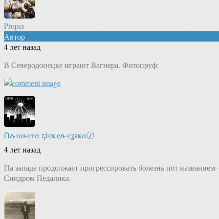
Proper
Автор
4 лет назад
В Северодонецке играют Вагнера. Фотопруф:
Ոሉαዙҿτα ಭҿҝҿሉҿʓяҝα〄
4 лет назад
На западе продолжает прогрессировать болезнь пот названием-
Синдром Педалика.