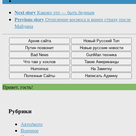
Next story
Каково это — быть бедным
Previous story
Отопление космоса и конец страху после
Майдана
Привет, гость!
Рубрики
Авто/мото
Военное