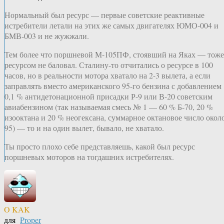
Нормальный был ресурс — первые советские реактивные
истребители летали на этих же самых двигателях ЮМО-004 и
БМВ-003 и не жужжали.
Тем более что поршневой М-105ПФ, стоявший на Яках — тоже
ресурсом не баловал. Сталину-то отчитались о ресурсе в 100
часов, но в реальности мотора хватало на 2-3 вылета, а если
заправлять вместо американского 95-го бензина с добавлением
0,1 % антидетонационной присадки Р-9 или В-20 советским
авиабензином (так называемая смесь № 1 — 60 % Б-70, 20 %
изооктана и 20 % неогексана, суммарное октановое число окол
95) — то и на один вылет, бывало, не хватало.
Ты просто плохо себе представляешь, какой был ресурс
поршневых моторов на тогдашних истребителях.
O KAK
для
Proper