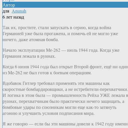
Автор
для
Anunah
6 лет назад
Так их, простите, стали запускать в серию, когда война
Германией уже была прогажена, и помочь ей не могло уже
ничего, даже атомная бомба.
Начало эксплуатации Ме-262 — июль 1944 года. Когда уже
Германия лежала в руинах.
Когда 6 июня 1944 года был открыт Второй фронт, ещё ни оди
из Me-262 не был готов к боевым операциям.
Вдобавок Гитлер требовал применять эти машины как
скоростные бомбардировщики, а не истребители-перехватчики
И логика в этом была — промышленность Рейха УЖЕ лежала 
руинах, перехватчикам было практически нечего защищать, а
бомбовые удары по союзникам могли еще как-то затянуть
агонию и улучшить условия подписания мира.
Я же говорю — если бы эти машины довели к 1942 году именн