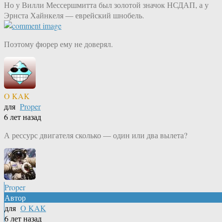
Но у Вилли Мессершмитта был золотой значок НСДАП, а у
Эрнста Хайнкеля — еврейский шнобель.
Поэтому фюрер ему не доверял.
O KAK
для
Proper
6 лет назад
А рессурс двигателя сколько — один или два вылета?
Proper
Автор
для
O KAK
6 лет назад