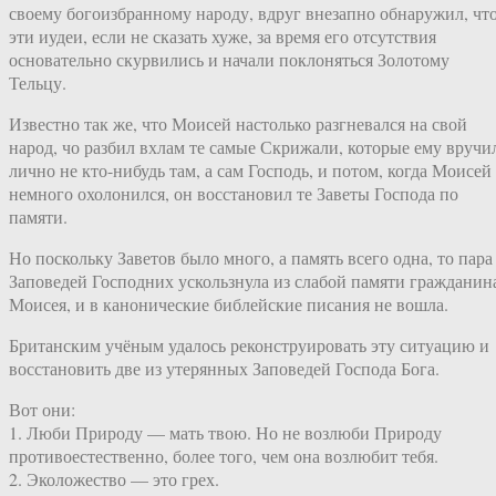
своему богоизбранному народу, вдруг внезапно обнаружил, чт
эти иудеи, если не сказать хуже, за время его отсутствия
основательно скурвились и начали поклоняться Золотому
Тельцу.
Известно так же, что Моисей настолько разгневался на свой
народ, чо разбил вхлам те самые Скрижали, которые ему вручи
лично не кто-нибудь там, а сам Господь, и потом, когда Моисей
немного охолонился, он восстановил те Заветы Господа по
памяти.
Но поскольку Заветов было много, а память всего одна, то пара
Заповедей Господних ускользнула из слабой памяти гражданин
Моисея, и в канонические библейские писания не вошла.
Британским учёным удалось реконструировать эту ситуацию и
восстановить две из утерянных Заповедей Господа Бога.
Вот они:
1. Люби Природу — мать твою. Но не возлюби Природу
противоестественно, более того, чем она возлюбит тебя.
2. Эколожество — это грех.