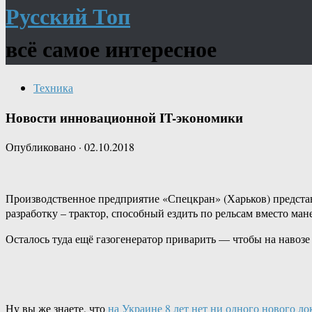
Русский Топ
всё самое интересное
Техника
Новости инновационной IT-экономики
Опубликовано
·
02.10.2018
Производственное предприятие «Спецкран» (Харьков) предс
разработку – трактор, способный ездить по рельсам вместо ман
Осталось туда ещё газогенератор приварить — чтобы на навозе 
Ну вы же знаете, что
на Украине 8 лет нет ни одного нового л