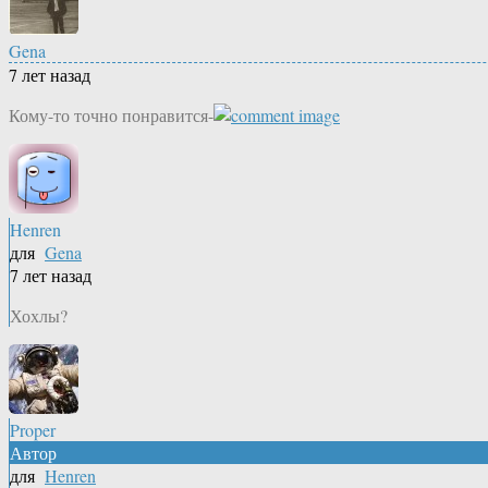
Gena
7 лет назад
Кому-то точно понравится-
Henren
для
Gena
7 лет назад
Хохлы?
Proper
Автор
для
Henren