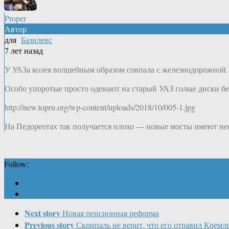
Proper
Автор
для
Базилевс
7 лет назад
У УАЗа колея волшебным образом совпала с железнодорожной.
Особо упоротые просто одевают на старый УАЗ голые диски бе
http://new.topru.org/wp-content/uploads/2018/10/005-1.jpg
На Педореотах так получается плохо — новые мосты имеют не
Follow:
Next story
Новая пенсионная реформа
Previous story
Скрипаль не верит, что его отравил Кремл