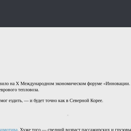
тавило на X Международном экономическом форуме «Инновации
еврового тепловоза.
мог ездить, — и будет точно как в Северной Корее.
окомотива
. Хуже того — средний возраст пассажирских и грузовы