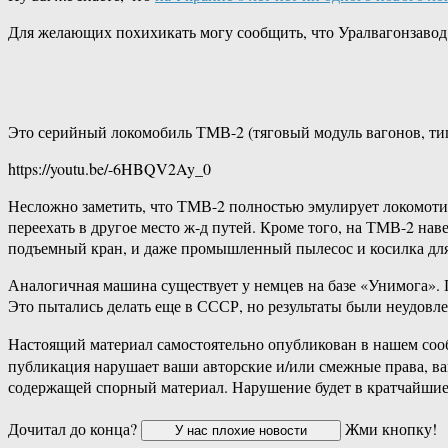
Для желающих похихикать могу сообщить, что Уралвагонзавод 
Это серийный локомобиль ТМВ-2 (тяговый модуль вагонов, тип 2
https://youtu.be/-6HBQV2Ay_0
Несложно заметить, что ТМВ-2 полностью эмулирует локомотив,
переехать в другое место ж-д путей. Кроме того, на ТМВ-2 на
подъемный кран, и даже промышленный пылесос и косилка для
Аналогичная машина существует у немцев на базе «Унимога». 
Это пытались делать еще в СССР, но результаты были неудовлет
Настоящий материал самостоятельно опубликован в нашем соо
публикация нарушает ваши авторские и/или смежные права, в
содержащей спорный материал. Нарушение будет в кратчайшие
Дочитал до конца?
Жми кнопку!