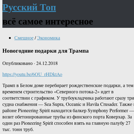
Русский Топ
всё самое интересное
Смешное
/
Экономика
Новогодние подарки для Трампа
Опубликовано
·
24.12.2018
https://youtu.be/6OU_rHDktAo
Трамп в Белом доме перебирает рождественские подарки, а тем
временем строительство «Северного потока-2» идет в
соответствии с графиком. У трубоукладчика работают сразу тр
судна снабжения — Sea Supra, Oceanic и Havila Crusader. Также 
районе Pioneering Spirit находится балкер Symphony Performer —
возит обетонированные трубы из финского порта Коверхар. За
один раз Pioneering Spirit способен взять на главную палубу 27
тыс. тонн труб.