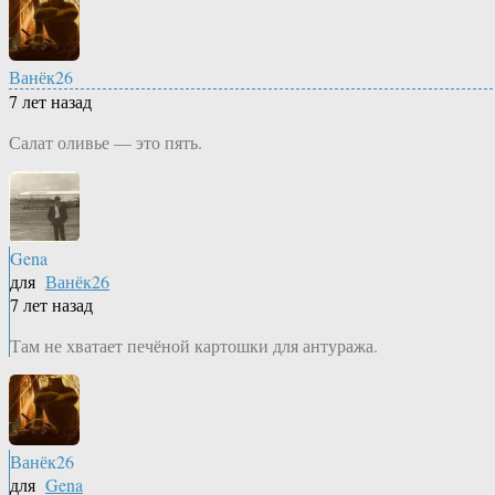
Ванёк26
7 лет назад
Салат оливье — это пять.
Gena
для
Ванёк26
7 лет назад
Там не хватает печёной картошки для антуража.
Ванёк26
для
Gena