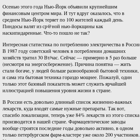
Осенью этого года Нью-Йорк объявили крупнейшим
финансовым центром мира. И тут вдруг оказалось, что в
среднем Нью-Йорк теряет по 100 жителей каждый день.
Пиндосы валят из ср@ной нью-йоркщины как
наскипидаренные. Что-то пошло не так?
Интересная статистика по потреблению электричества в России
В 1987 году советский человек в потреблении домашних
хозяйств тратил 30 Вт/час. Сейчас — примерно в 5 раз больше
(несмотря на энергосбережение). Причина понятна — жить
стали богаче, у людей больше разнообразной бытовой техники,
и сама эта бытовая техника гораздо мощнее. Пожалуй, один
только этот базовый показатель может служить ярчайшей
иллюстрацией повышения уровня жизни в стране.
В России есть довольно длинный список жизненно-важных
лекарств, куда входят самые нужные препараты. Так вот,
спасибо локализации, теперь уже 84% лекарств из этого списка
производится в нашей стране. Фармацевтические заводы
вообще строятся последние годы довольно активно, в одном
только петербургском фарм-кластере уже около 200 участников.