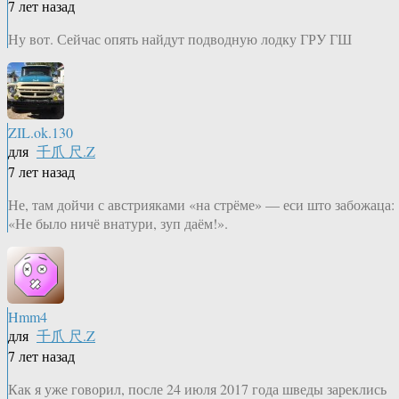
7 лет назад
Ну вот. Сейчас опять найдут подводную лодку ГРУ ГШ
ZIL.ok.130
для
千爪 尺.Z
7 лет назад
Не, там дойчи с австрияками «на стрёме» — еси што забожаца:
«Не было ничё внатури, зуп даём!».
Hmm4
для
千爪 尺.Z
7 лет назад
Как я уже говорил, после 24 июля 2017 года шведы зареклись