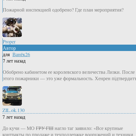
Пожарной инспекцией одобрено? Где план мероприятия?
Proper
Автор
для
Ванёк26
7 лет назад
Обобрено кабинетом ее королевского величества Лизки. После
этого пожарники — это уже формальность. Хенрен пiдтвердитъ
ZIL.ok.130
7 лет назад
До кучи — МО
ГРУ ГШ
нагло таг заявило: «Все крупные
контракты по продаже и техподдержке вооружений и техники