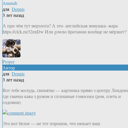
Anunah
для
Dennis
3 лет назад
А при чём тут мерзлота? А это- английская зимушка- жара
https://clck.ru/32enDw Или gowno британии вообще не мёрзнет?
Proper
Автор
для
Dennis
3 лет назад
Вот тебе жолудь, свинятко — картинка прямо з центру Лондон
где смачна кава з румом и сплошные гомосеки (ром, плеть и
содомия):
Это вот белое — не тот порошок, что нюхает ваш