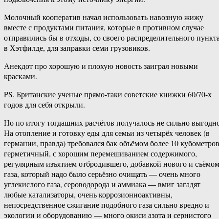
Молочный кооператив начал использовать навозную жижу
вместе с продуктами питания, которые в противном случае
отправились бы в отходы, со своего распределительного пункт
в Хэтфилде, для заправки семи грузовиков.
Анекдот про хорошую и плохую новость заиграл новыми
красками.
PS. Британские ученые прямо-​таки советские книжки 60/70-х
годов для себя открыли.
Но по итогу тогдашних расчётов получалось не сильно выгодно
На отопление и готовку еды для семьи из четырёх человек (в
германии, правда) требовался бак объёмом более 10 кубометров
герметичный, с хорошим перемешиванием содержимого,
регулярным изъятием отбродившего, добавкой нового и съёмо
газа, который надо было серьёзно очищать — очень много
углекислого газа, сероводорода и аммиака — вмиг загадят
любые катализаторы, очень коррозионноактивны,
непосредственное сжигание подобного газа сильно вредно и
экологии и оборудованию — много окиси азота и сернистого