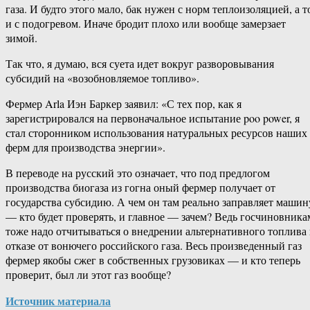
газа. И будто этого мало, бак нужен с норм теплоизоляцией, а т
и с подогревом. Иначе бродит плохо или вообще замерзает
зимой.
Так что, я думаю, вся суета идет вокруг разворовывания
субсидий на «возобновляемое топливо».
Фермер Arla Иэн Баркер заявил: «С тех пор, как я
зарегистрировался на первоначальное испытание poo power, я
стал сторонником использования натуральных ресурсов наших
ферм для производства энергии».
В переводе на русский это означает, что под предлогом
производства биогаза из гогна оный фермер получает от
государства субсидию. А чем он там реально заправляет машин
— кто будет проверять, и главное — зачем? Ведь госчиновника
тоже надо отчитываться о внедрении альтернативного топлива
отказе от вонючего российского газа. Весь произведенный газ
фермер якобы сжег в собственных грузовиках — и кто теперь
проверит, был ли этот газ вообще?
Источник материала