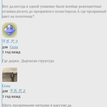
Вот да,ингода в одной упаковке были вообще разноцветные
отливки,вплоть до прозрачного полистирола.А где прозрачный
цвет на полотенце?
千爪 尺.Z
для
Gena
1 год назад
Где дырки. Дырчатая структура
Gena
для
千爪 尺.Z
1 год назад
Шить прозрачными нитками в вакууме,да.