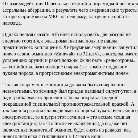
От взаимодействия Пересильд с иконой и пирамидкой возникл
астральные аберрации, в результате чего американские туристы
которых привезли на МКС на недельку, застряли на орбите
навсегда.
Однако нельзя сказать, что идея использовать для разгона не
энергию горения, а электромагнитные поля, не нашла
практического воплощения. Хитроумные американцы запусти
новую серию эсминцев «Zumwalt» из 32 штук, в котором вмест
устаревших орудий и ракет должны были быть «рельсотроны»
— устройства, разгоняющие снаряд (т.е. лом) не подрывом
пукана
пороха, а прогрессивным электромагнитным полем.
Так как современные эсминцы должны быть совершенно
незаметными, то эсминцу был придан изящный силуэт-утюг, а
надстройка вместо бронелиста была покрыта фанерой,
покрашенной специальной противоотражательной краской. А
так как для разгона снарядов вместо пороха нужно очень много
электричества, то внутри этот эсминец – это весьма мощная
электростанция, так что после ее включения (да и даже без
включения) незаметный эсминец будет сиять на радарах, как
новогодняя елка с гирляндами в 12 часов ночи.