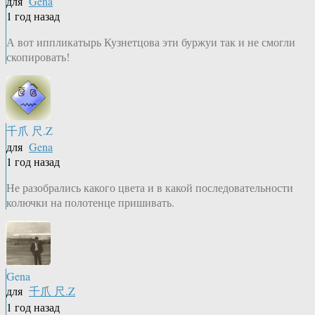
для
Gena
1 год назад
А вот иппликатырь Кузнетцова эти буржуи так и не смогли
скопировать!
千爪 尺.Z
для
Gena
1 год назад
Не разобрались какого цвета и в какой последовательности
колючки на полотенце пришивать.
Gena
для
千爪 尺.Z
1 год назад