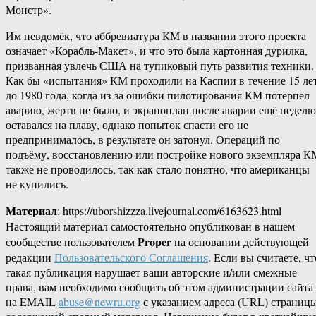
Монстр».
Им невдомёк, что аббревиатура КМ в названии этого проекта
означает «Корабль-Макет», и что это была картонная дурилка,
призванная увлечь США на тупиковый путь развития техники.
Как бы «испытания» КМ проходили на Каспии в течение 15 ле
до 1980 года, когда из-за ошибки пилотирования КМ потерпел
аварию, жертв не было, и экраноплан после аварии ещё неделю
оставался на плаву, однако попыток спасти его не
предпринималось, в результате он затонул. Операций по
подъёму, восстановлению или постройке нового экземпляра К
также не проводилось, так как стало понятно, что американцы
не купились.
Материал
: https://uborshizzza.livejournal.com/6163623.html
Настоящий материал самостоятельно опубликован в нашем
Proper
сообществе пользователем
на основании действующей
редакции
Пользовательского Соглашения
. Если вы считаете, чт
такая публикация нарушает ваши авторские и/или смежные
права, вам необходимо сообщить об этом администрации сайта
на EMAIL
abuse@newru.org
с указанием адреса (URL) страницы