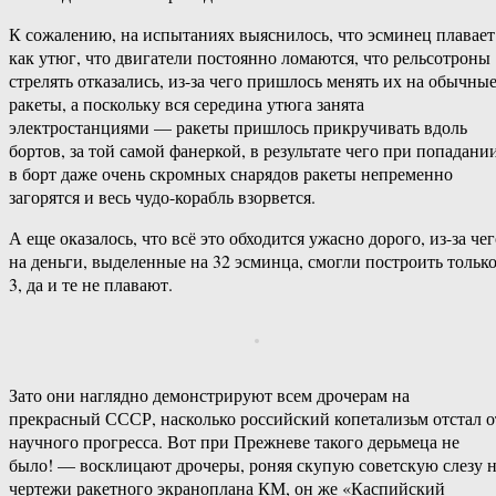
К сожалению, на испытаниях выяснилось, что эсминец плавает
как утюг, что двигатели постоянно ломаются, что рельсотроны
стрелять отказались, из-за чего пришлось менять их на обычны
ракеты, а поскольку вся середина утюга занята
электростанциями — ракеты пришлось прикручивать вдоль
бортов, за той самой фанеркой, в результате чего при попадани
в борт даже очень скромных снарядов ракеты непременно
загорятся и весь чудо-корабль взорвется.
А еще оказалось, что всё это обходится ужасно дорого, из-за че
на деньги, выделенные на 32 эсминца, смогли построить тольк
3, да и те не плавают.
Зато они наглядно демонстрируют всем дрочерам на
прекрасный СССР, насколько российский копетализьм отстал о
научного прогресса. Вот при Прежневе такого дерьмеца не
было! — восклицают дрочеры, роняя скупую советскую слезу 
чертежи ракетного экраноплана КМ, он же «Каспийский