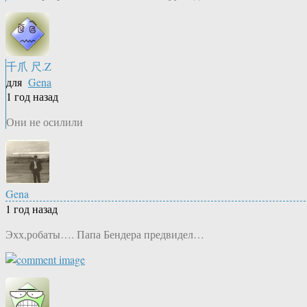
千爪 尺.Z
для
Gena
1 год назад
Они не осилили
Gena
1 год назад
Эхх,робаты…. Папа Бендера предвидел…