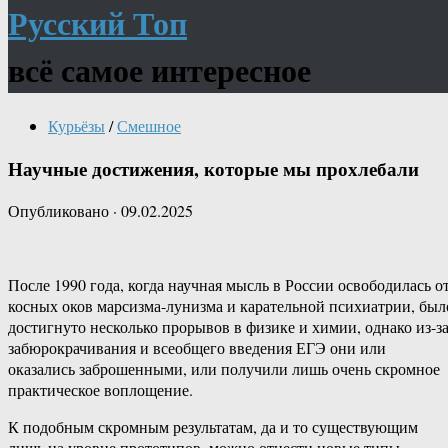
Русский Топ
всё самое интересное
Курьёзы
/
Смешное
Научные достижения, которые мы прохлебали
Опубликовано
·
09.02.2025
После 1990 года, когда научная мысль в России освободилась о
косных оков марсизма-лунизма и карательной психиатрии, был
достигнуто несколько прорывов в физике и химии, однако из-з
забюрокрачивания и всеобщего введения ЕГЭ они или
оказались заброшенными, или получили лишь очень скромное
практическое воплощение.
К подобным скромным результатам, да и то существующим
лишь на уровне прототипов, можно отнести новые типы