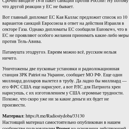
Срочно вводите 18-й пакет санкций против России! Ну потому
что другой реакции у ЕС не бывает.
Вот главный дипломат ЕС Кая Каллас предложит список из 10
вариантов санкций Евросоюза в ответ на действия Израиля в
секторе Газа. Однако дипломаты ЕС сообщили Euronews, что в
ЕС не проявляют особого желания принимать какие-либо меры
против Тель-Авива.
Патамушта этодругоэ. Евреям можно всё, русским нельзя
ничего.
Уничтожены две пусковые установки и радиолокационная
станция ЗРК Patriot на Украине, сообщает МО РФ. Еще один
миллиард долларов вылетел в трубу. Да ладно бы миллиард —
его ФРС США еще нарисуют, а вот РЛС для Патриота хрен
нарисуешь, с их изготовлением у США огромные трудности.
Похоже, что скоро уже ни за какие деньги их будет не
произвести.
Материал
: https://t.me/Radiostydoba/33130
Настоящий материал самостоятельно опубликован в нашем
Proper
сообществе пользователем
на основании действующей