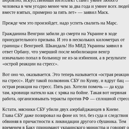
человека в чем угодно менее чем за два года и умнее всех люде
вместе взятых, примерно за пять лет» — заявил Маск.
Прежде чем это произойдет, надо успеть свалить на Марс.
Гражданина Венгрии забили до смерти на Украине в ходе
принудительного призыва. И это в нескольких километрах от
границы с Венгрией. Шкандаль! Но МИД Украины заявил в
ответ Орбану, что умерший после мобилизации венгр
изначально попал в больницу не из-за избиения, а в результате
«острой реакции на стресс».
Вот оно чо, оказывается. Это теперь называется «острая реакци
на стресс». Идёт такой полковник СБУ по Куиву, и вдруг бац 
острая реакция на стресс. Пять раз. Хотели помочь — да куда
там, кровищи натекло как с хряка на бойне. Такая вот нервная
работа, организовывать теракты против РФ — сплошной стресс
Кстати, мясники СБУ убили двух азербайджанцев в Киеве.
Глава СБУ даже позировал на фоне их тел, без суда и следствия
обвиняя в причастности к ликвидации другого сбушника. Тем
временем в Баку принимают украинского министра и говорят о