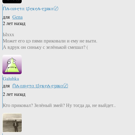
Ոሉαዙҿτα ಭҿҝҿሉҿʓяҝα〄
для
Gena
2 лет назад
Ыххх
Может его цэ пями приковали и ему не выти.
А вдрук он синьку с зелёнькой смешал? (
Galuhka
для
Ոሉαዙҿτα ಭҿҝҿሉҿʓяҝα〄
2 лет назад
Кто приковал? Зелёный змей? Ну тогда да, не выйдет..