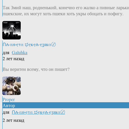
Так Змий наш, родненький, конечно его жалко а пивные ларьк
пшекские, их могут хоть пшеки хоть укры обоцать и пофигу.
Ոሉαዙҿτα ಭҿҝҿሉҿʓяҝα〄
для
Galuhka
2 лет назад
Вы веритеи всему, что он пишет?
Proper
Автор
для
Ոሉαዙҿτα ಭҿҝҿሉҿʓяҝα〄
2 лет назад