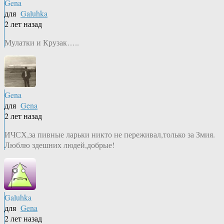
Gena
для
Galuhka
2 лет назад
Мулатки и Крузак…..
Gena
для
Gena
2 лет назад
ИЧСХ,за пивные ларьки никто не переживал,только за Змия.
Люблю здешних людей,добрые!
Galuhka
для
Gena
2 лет назад