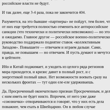
российские власти не будут.
И так далее, еще 3-4 раза, пока не закончится 404.
Разумеется, на это бывшие «партнеры» не пойдут, тем более, ч
от них еще требуется полностью отменить все антироссийские
санкции (что технически и политически невозможно) — но это
и ожидаемо. Главное другое — российское военно-политическо
руководство поддержало поднятие ставок «коллективным
Западом». Повышаете — отвечаем и играем дальше. Сами,
правда, не повышаем — но отвечаем. И пусть думают и мечутс
в цейтноте.
Ибо и Китай поджимает, и уходить из целого ряда регионов
мира приходится, и кризис давит в полный рост, и с
энергетикой полный швах. Нет возможности воевать сразу на
нескольких фронтах — тут один еле-еле удерживаешь.
Да, Просроченный окончательно признан Просроченным, и де
с ним иметь не будет никто. Впрочем, от него уже даже
«союзнички» отворачиваются и говорят, что у них есть дела
поважнее, чем ехать в Швейцарию. Он в любом случае