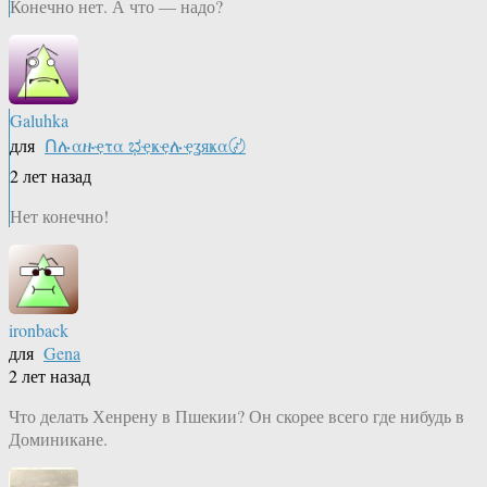
Конечно нет. А что — надо?
Galuhka
для
Ոሉαዙҿτα ಭҿҝҿሉҿʓяҝα〄
2 лет назад
Нет конечно!
ironback
для
Gena
2 лет назад
Что делать Хенрену в Пшекии? Он скорее всего где нибудь в
Доминикане.