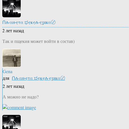
Ոሉαዙҿτα ಭҿҝҿሉҿʓяҝα〄
2 лет назад
Так и пщекия может войти в состав)
Gena
для
Ոሉαዙҿτα ಭҿҝҿሉҿʓяҝα〄
2 лет назад
А можно не надо?