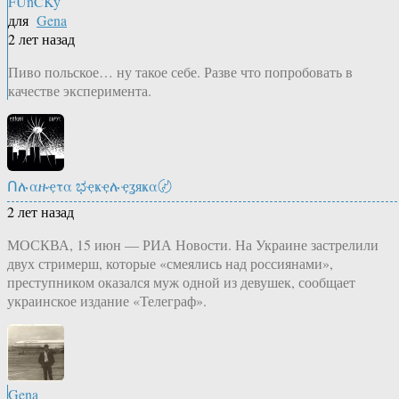
FUnCKy
для
Gena
2 лет назад
Пиво польское… ну такое себе. Разве что попробовать в
качестве эксперимента.
Ոሉαዙҿτα ಭҿҝҿሉҿʓяҝα〄
2 лет назад
МОСКВА, 15 июн — РИА Новости. На Украине застрелили
двух стримерш, которые «смеялись над россиянами»,
преступником оказался муж одной из девушек, сообщает
украинское издание «Телеграф».
Gena