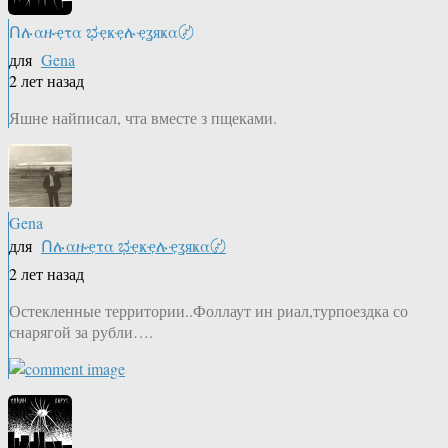
Ոሉαዙҿτα ಭҿҝҿሉҿʓяҝα〄
для
Gena
2 лет назад
Яшне найписал, чта вместе з пщеками.
Gena
для
Ոሉαዙҿτα ಭҿҝҿሉҿʓяҝα〄
2 лет назад
Остекленные территории..Фоллаут ин риал,турпоездка со
снарягой за рубли….