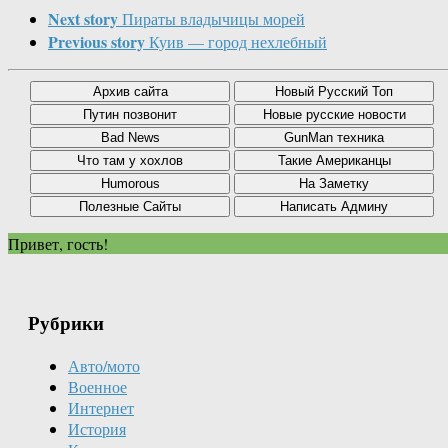
Next story
Пираты владычицы морей
Previous story
Куив — город нехлебный
Привет, гость!
Рубрики
Авто/мото
Военное
Интернет
История