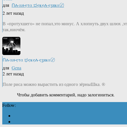
для
Ոሉαዙҿτα ಭҿҝҿሉҿʓяҝα〄
2 лет назад
В «протухшего» не попал,это минус. А хлопнуть двух шлюх ,э
так,ниочём.
Ոሉαዙҿτα ಭҿҝҿሉҿʓяҝα〄
для
Gena
2 лет назад
Поле риса можно вырастить из одного зёрныШка. ®
Чтобы добавить комментарий, надо залогиниться.
Follow: