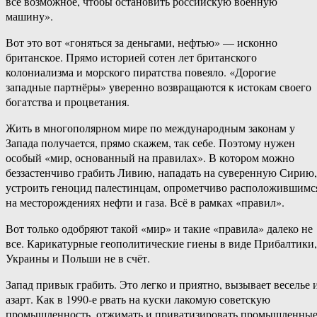
всё возможное, чтобы остановить российскую военную
машину».
Вот это вот «гоняться за деньгами, нефтью» — исконно
британское. Прямо историей сотен лет британского
колониализма и морского пиратства повеяло. «Дорогие
западные партнёры» уверенно возвращаются к истокам своего
богатства и процветания.
Жить в многополярном мире по международным законам у
Запада получается, прямо скажем, так себе. Поэтому нужен
особый «мир, основанный на правилах». В котором можно
беззастенчиво грабить Ливию, нападать на суверенную Сирию,
устроить геноцид палестинцам, опрометчиво расположившимс
на месторождениях нефти и газа. Всё в рамках «правил».
Вот только одобряют такой «мир» и такие «правила» далеко не
все. Карикатурные геополитические гиены в виде Прибалтики,
Украины и Польши не в счёт.
Запад привык грабить. Это легко и приятно, вызывает веселье 
азарт. Как в 1990-е рвать на куски лакомую советскую
промышленность, отжимать и приватизировать промышленны