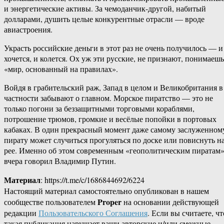
и энергетические активы. За чемоданчик-другой, набитый
долларами, душить целые конкурентные отрасли — вроде
авиастроения.
Украсть российские деньги в этот раз не очень получилось — и
хочется, и колется. Ох уж эти русские, не признают, понимаешь
«мир, основанный на правилах».
Войдя в грабительский раж, Запад в целом и Великобритания в
частности забывают о главном. Морское пиратство — это не
только погони за беззащитными торговыми кораблями,
потрошение трюмов, громкие и весёлые попойки в портовых
кабаках. В один прекрасный момент даже самому заслуженном
пирату может случиться прогуляться по доске или повиснуть н
рее. Именно об этом современным «геополитическим пиратам
вчера говорил Владимир Путин.
Материал
: https://t.me/c/1686844692/6224
Настоящий материал самостоятельно опубликован в нашем
Proper
сообществе пользователем
на основании действующей
редакции
Пользовательского Соглашения
. Если вы считаете, чт
такая публикация нарушает ваши авторские и/или смежные