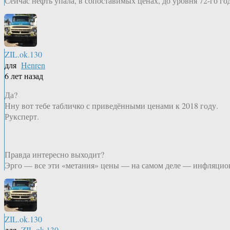
Сейчас нефть упала, в сопоставимых ценах, до уровня 72-го год
ZIL.ok.130
для
Henren
6 лет назад
Да?
Нну вот тебе табличко с приведёнными ценами к 2018 году.
Руксперт.
Правда интересно выходит?
Эрго — все эти «метания» цены — на самом деле — инфляцио
ZIL.ok.130
для
ZIL.ok.130