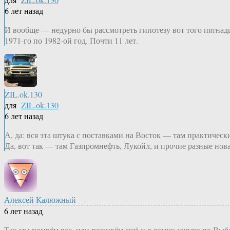
6 лет назад
И вообще — недурно бы рассмотреть гипотезу вот того пятнадц
1971-го по 1982-ой год. Почти 11 лет.
ZIL.ok.130
для
ZIL.ok.130
6 лет назад
А, да: вся эта штука с поставками на Восток — там практическ
Да, вот так — там Газпромнефть, Лукойл, и прочие разные нов
Алексей Калюжный
6 лет назад
Так мы помрём все, или поживём ещё и я домик куплю по Выб