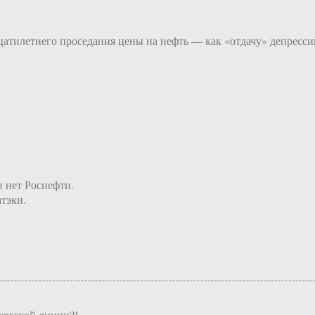
атилетнего проседания цены на нефть — как «отдачу» депрессии
и нет Роснефти.
атэки.
оргской линии?!