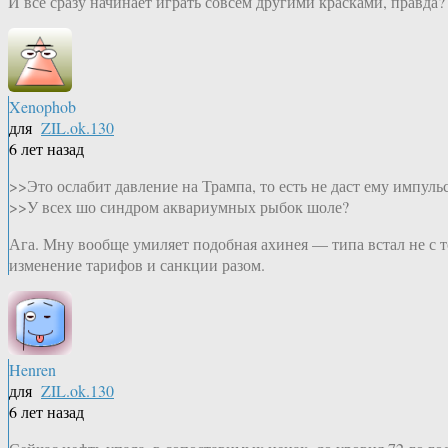
И всё сразу начинает играть совсем другими красками, правда?
Xenophob
для
ZIL.ok.130
6 лет назад
>>Это ослабит давление на Трампа, то есть не даст ему импул
>>У всех шо синдром аквариумных рыбок шоле?
Ага. Мну вообще умиляет подобная ахинея — типа встал не с т
изменение тарифов и санкции разом.
Henren
для
ZIL.ok.130
6 лет назад