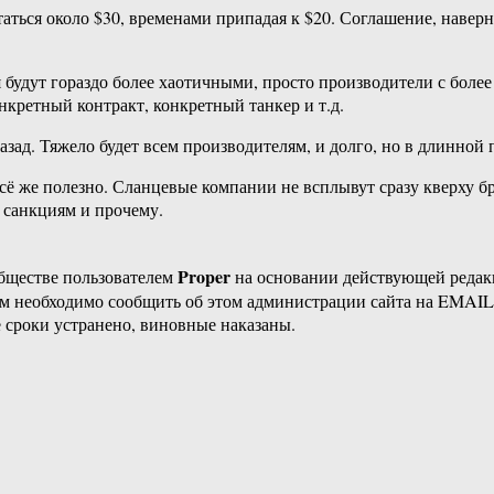
лтаться около $30, временами припадая к $20. Соглашение, навер
 будут гораздо более хаотичными, просто производители с более
онкретный контракт, конкретный танкер и т.д.
азад. Тяжело будет всем производителям, и долго, но в длинной 
ё же полезно. Сланцевые компании не всплывут сразу кверху бр
 санкциям и прочему.
Proper
бществе пользователем
на основании действующей реда
ам необходимо сообщить об этом администрации сайта на EMAI
 сроки устранено, виновные наказаны.