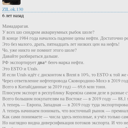
ZIL.ok.130
6 лет назад
Мамадарагая.
У всех шо синдром аквариумных рыбок шоле?
В конце 1984 года началось падение цены нефти. Достаточно р
Это без малого, драть, пятнадцать лет низких цен на нефть!
Чо, уже никто не помнит этого шоле?
Давайте разбираться дальше.
два
РФ экспортирует
* бенч-марка нефти.
Это ESTO и Urals.
И если Urals идёт с дисконтом к Brent в 10%, то ESTO к той же
Через ответвление нефтепровода Сковородино-Мохэ в 2019 год
Всего в Китай(данные за 2019 год) — 69,6 млн тонн.
Плюсуем экспорт в республику Корея(на самом деле в разные 
Всего большим покупателям на Востоке — в 2019 году — 88,1 
А теперь — Европа, Западная — в 2019 году туда экспортирова
А теперь начинаем понимать, что восточный рынок — премиа
Как сами понимаете — числа здесь неполные, я учёл только с
Но наглядно видна диверсификация потоков экспорта. И что н