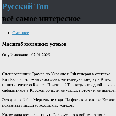
Русский Топ
всё самое интересное
Смешное
Масштаб хохляцких успехов
Опубликовано
·
07.01.2025
Спецпосланник Трампа по Украине и РФ генерал в отставке
Кит Келлог отложил свою ознакомительную поездку в Киев, —
пишет агентство Reuters. Причины? Так ведь очередной нахрю
сифилитиков в Курской области не удался, потому и не приедет
Это даже к бабке
Меркель
не ходи. На фото в заголовке Келлог
показывает масштаб хохляцких успехов.
Киеву дана команда втянуть Белоруссию в войну – заявил