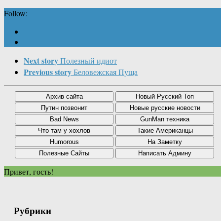
Follow:
Next story
Полезный идиот
Previous story
Беловежская Пуща
Привет, гость!
Рубрики