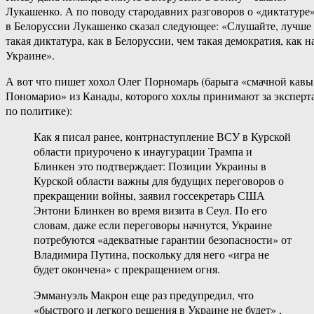
Лукашенко. А по поводу стародавних разговоров о «диктатуре
в Белоруссии Лукашенко сказал следующее: «Слушайте, лучше
такая диктатура, как в Белоруссии, чем такая демократия, как н
Украине».
А вот что пишет хохол Олег Порномарь (барыга «смачной кавы
Пономарио» из Канады, которого хохлы принимают за эксперт
по политике):
Как я писал ранее, контрнаступление ВСУ в Курской
области приурочено к инаугурации Трампа и
Блинкен это подтверждает: Позиции Украины в
Курской области важны для будущих переговоров о
прекращении войны, заявил госсекретарь США
Энтони Блинкен во время визита в Сеул. По его
словам, даже если переговоры начнутся, Украине
потребуются «адекватные гарантии безопасности» от
Владимира Путина, поскольку для него «игра не
будет окончена» с прекращением огня.
Эммануэль Макрон еще раз предупредил, что
«быстрого и легкого решения в Украине не будет» ,