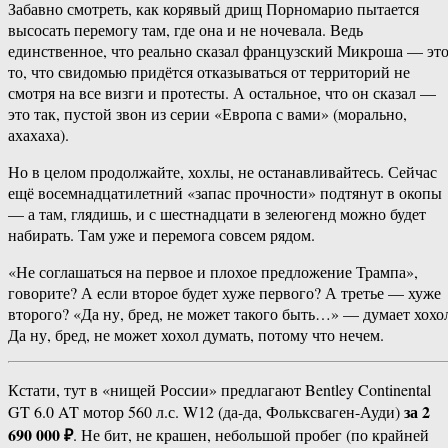
Забавно смотреть, как корявый дрищ Порномарио пытается
высосать перемогу там, где она и не ночевала. Ведь
единственное, что реально сказал французский Микроша — эт
то, что свидомью придётся отказываться от территорий не
смотря на все визги и протесты. А остальное, что он сказал —
это так, пустой звон из серии «Европа с вами» (морально,
ахахаха).
Но в целом продолжайте, хохлы, не останавливайтесь. Сейчас
ещё восемнадцатилетний «запас прочности» подтянут в окопы
— а там, глядишь, и с шестнадцати в зелеюгенд можно будет
набирать. Там уже и перемога совсем рядом.
«Не соглашаться на первое и плохое предложение Трампа»,
говорите? А если второе будет хуже первого? А третье — хуже
второго? «Да ну, бред, не может такого быть…» — думает хохо
Да ну, бред, не может хохол думать, потому что нечем.
Кстати, тут в «нищей России» предлагают Bentley Continental
за 2
GT 6.0 AT мотор 560 л.с. W12 (да-да, Фольксваген-Ауди)
690 000 ₽
. Не бит, не крашен, небольшой пробег (по крайней