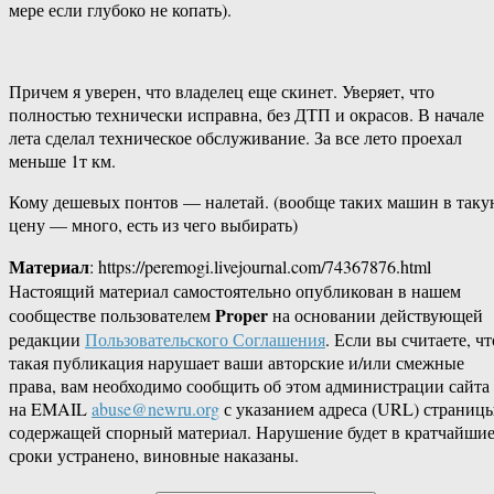
мере если глубоко не копать).
Причем я уверен, что владелец еще скинет. Уверяет, что
полностью технически исправна, без ДТП и окрасов. В начале
лета сделал техническое обслуживание. За все лето проехал
меньше 1т км.
Кому дешевых понтов — налетай. (вообще таких машин в так
цену — много, есть из чего выбирать)
Материал
: https://peremogi.livejournal.com/74367876.html
Настоящий материал самостоятельно опубликован в нашем
Proper
сообществе пользователем
на основании действующей
редакции
Пользовательского Соглашения
. Если вы считаете, чт
такая публикация нарушает ваши авторские и/или смежные
права, вам необходимо сообщить об этом администрации сайта
на EMAIL
abuse@newru.org
с указанием адреса (URL) страницы
содержащей спорный материал. Нарушение будет в кратчайши
сроки устранено, виновные наказаны.