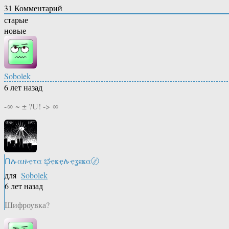
31
Комментарий
старые
новые
Sobolek
6 лет назад
-∞ ~ ± ?U! -> ∞
Ոሉαዙҿτα ಭҿҝҿሉҿʓяҝα〄
для
Sobolek
6 лет назад
Шифроувка?