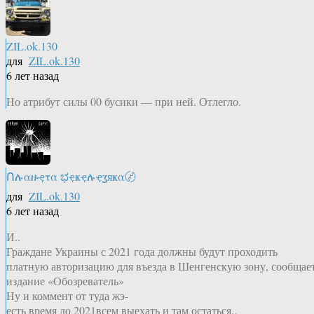
ZIL.ok.130
для
ZIL.ok.130
6 лет назад
Но атрибут силы 00 бусики — при ней. Отлегло.
Ոሉαዙҿτα ಭҿҝҿሉҿʓяҝα〄
для
ZIL.ok.130
6 лет назад
И..
Граждане Украины с 2021 года должны будут проходить
платную авторизацию для въезда в Шенгенскую зону, сообщае
издание «Обозреватель»
Ну и коммент от туда жэ-
есть время до 2021всем выехать и там остаться..