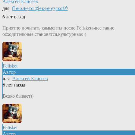
Алексей Елисеев
для
Ոሉαዙҿτα ಭҿҝҿሉҿʓяҝα〄
6 лет назад
Приятно почитать камменты после Felisketa-все такие
обходительные становятся,культурные:-)
Felisket
Автор
для
Алексей Елисеев
6 лет назад
Всяко бывает))
Felisket
Автор