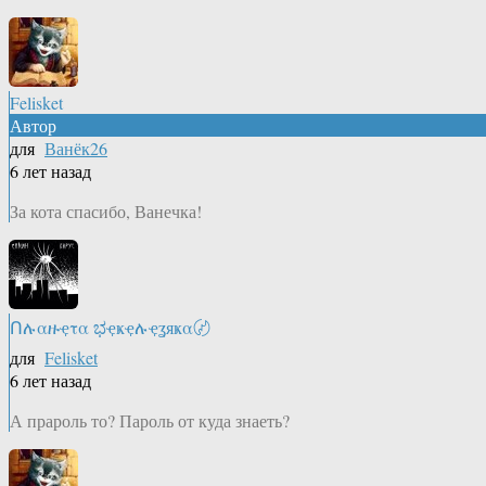
Felisket
Автор
для
Ванёк26
6 лет назад
За кота спасибо, Ванечка!
Ոሉαዙҿτα ಭҿҝҿሉҿʓяҝα〄
для
Felisket
6 лет назад
А прароль то? Пароль от куда знаеть?