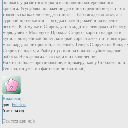
осталась у разбитого корыта в состоянии материального
кризиса. Усугублял положение дел и постсредний возраст: это
только в сказках «в семьдесят пять — баба ягодка опять», а в
суровой прозе жизни — ягодка с такой рожей и на варенье
негожа. К тому же и Старик, устав ходить с неводом по берегу
моря, ушёл к Молодухе. Продала Старуха корыто на дрова и
купила лотерейный билет, который сорвал джек-пот и выиграл
миллиард, да не простой, а зелёный. Теперь Старуха на Канарах
Старик на нарах, а Рыбку пустили на опыты глубоководные
роботы. Не в деньгах счастье, а в их количестве.
На что-то более оригинальное, к примеру, как у Соболька или
Геныча, ни ума, ни фантазии не хватило((
Владимир
для
Felisket
6 лет назад
Так технари ж)))