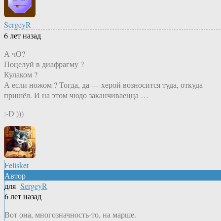
SergeyR
6 лет назад
А чО?
Поцелуй в диафрагму ?
Кулаком ?
А если ножом ? Тогда, да — херой возносится туда, откуда
пришёл. И на этом чюдо заканчиваецца …
:-D )))
Felisket
Автор
для
SergeyR
6 лет назад
Вот она, многозначность-то, на марше.