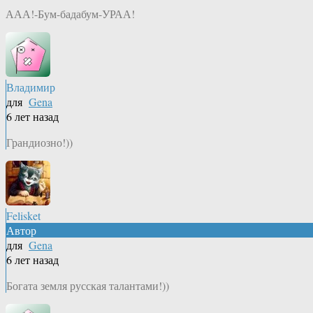
ААА!-Бум-бадабум-УРАА!
Владимир
для
Gena
6 лет назад
Грандиозно!))
Felisket
Автор
для
Gena
6 лет назад
Богата земля русская талантами!))