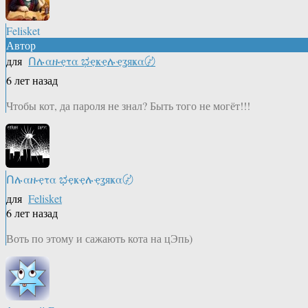
Felisket
Автор
для
Ոሉαዙҿτα ಭҿҝҿሉҿʓяҝα〄
6 лет назад
Чтобы кот, да пароля не знал? Быть того не могёт!!!
Ոሉαዙҿτα ಭҿҝҿሉҿʓяҝα〄
для
Felisket
6 лет назад
Воть по этому и сажають кота на цЭпь)