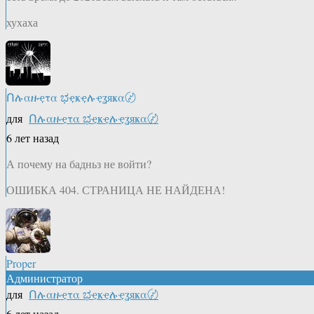
хухаха
Ոሉαዙҿτα ಭҿҝҿሉҿʓяҝα〄
для
Ոሉαዙҿτα ಭҿҝҿሉҿʓяҝα〄
6 лет назад
А почему на бадньз не войти?
ОШИБКА 404. СТРАНИЦА НЕ НАЙДЕНА!
Proper
Администратор
для
Ոሉαዙҿτα ಭҿҝҿሉҿʓяҝα〄
6 лет назад