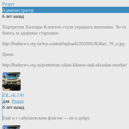
Proper
Администратор
6 лет назад
Портретом Хиллари Клинтон стали украшать винтовки. Чо-та
боюсь за здоровье старушки:
http://badnews.org.ru/wp-content/uploads/2020/01/Killari_39_n.jpg
Цинк:
http://badnews.org.ru/portretom-xillari-klinton-stali-ukrashat-oruzhie/
ZIL.ok.130
для
Proper
6 лет назад
Ещё и с габуниевским флагом — не к добру.