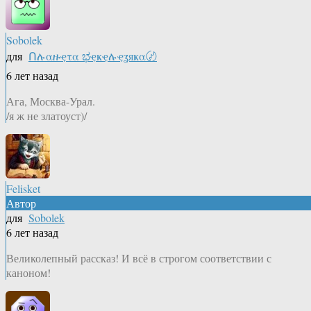
Sobolek
для
Ոሉαዙҿτα ಭҿҝҿሉҿʓяҝα〄
6 лет назад
Ага, Москва-Урал.
/я ж не златоуст)/
Felisket
Автор
для
Sobolek
6 лет назад
Великолепный рассказ! И всё в строгом соответствии с
каноном!