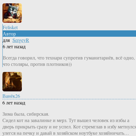
Felisket
Автор
для
SergeyR
6 лет назад
Всегда говорил, что технари супротив гуманитариёв, всё одно,
что столяры, против плотников))
Ванёк26
6 лет назад
Зима была, сибирская.
Сидел кот на завалинке и мерз. Тут вышел человек из избы а
дверь прикрыть сразу и не успел. Кот стремглав в избу метнулся
улегся на печку и давай в хозяйском ноутбуке хозяйничать…