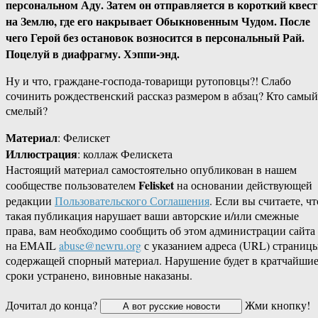
персональном Аду. Затем он отправляется в короткий квест
на Землю, где его накрывает Обыкновенным Чудом. После
чего Герой без остановок возносится в персональный Рай.
Поцелуй в диафрагму. Хэппи-энд.
Ну и что, граждане-господа-товарищи рутоповцы?! Слабо
сочинить рождественский рассказ размером в абзац? Кто самый
смелый?
Материал
: Фелискет
Иллюстрация
: коллаж Фелискета
Настоящий материал самостоятельно опубликован в нашем
Felisket
сообществе пользователем
на основании действующей
редакции
Пользовательского Соглашения
. Если вы считаете, чт
такая публикация нарушает ваши авторские и/или смежные
права, вам необходимо сообщить об этом администрации сайта
на EMAIL
abuse@newru.org
с указанием адреса (URL) страницы
содержащей спорный материал. Нарушение будет в кратчайши
сроки устранено, виновные наказаны.
Дочитал до конца?
Жми кнопку!