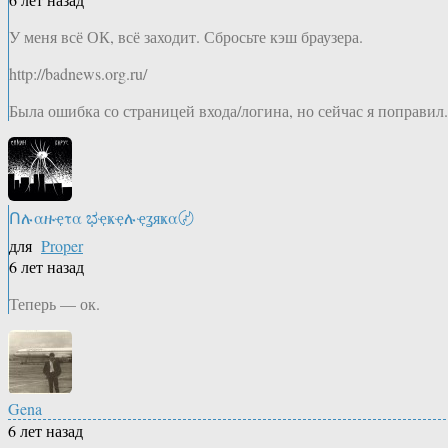
У меня всё ОК, всё заходит. Сбросьте кэш браузера.
http://badnews.org.ru/
Была ошибка со страницей входа/логина, но сейчас я поправил.
Ոሉαዙҿτα ಭҿҝҿሉҿʓяҝα〄
для
Proper
6 лет назад
Теперь — ок.
Gena
6 лет назад