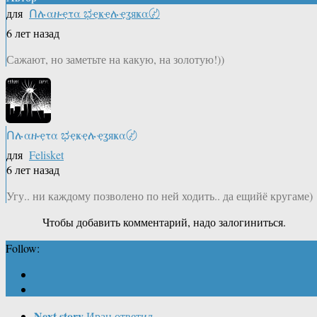
для
Ոሉαዙҿτα ಭҿҝҿሉҿʓяҝα〄
6 лет назад
Сажают, но заметьте на какую, на золотую!))
Ոሉαዙҿτα ಭҿҝҿሉҿʓяҝα〄
для
Felisket
6 лет назад
Угу.. ни каждому позволено по ней ходить.. да ещийё кругаме)
Чтобы добавить комментарий, надо залогиниться.
Follow:
Next story
Иран ответил…