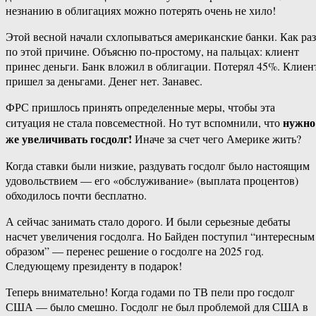
незнанию в облигациях можно потерять очень не хило!
Этой весной начали схлопываться американские банки. Как раз
по этой причине. Объясню по-простому, на пальцах: клиент
принес деньги. Банк вложил в облигации. Потерял 45%. Клиен
пришел за деньгами. Денег нет. Занавес.
ФРС пришлось принять определенные меры, чтобы эта
нужно
ситуация не стала повсеместной. Но тут вспомнили, что
же увеличивать госдолг!
Иначе за счет чего Америке жить?
Когда ставки были низкие, раздувать госдолг было настоящим
удовольствием — его «обслуживание» (выплата процентов)
обходилось почти бесплатно.
А сейчас занимать стало дорого. И были серьезные дебаты
насчет увеличения госдолга. Но Байден поступил “интересным
образом” — перенес решение о госдолге на 2025 год.
Следующему президенту в подарок!
Теперь внимательно! Когда годами по ТВ пели про госдолг
США — было смешно. Госдолг не был проблемой для США в