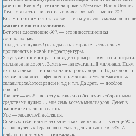
развития. Как в Аргентине например. Мексике. Или в Индии.
Там, кстати этот показатель и вовсе аховый — менее 20%.
н
Возьми и отними от ста сорок — и ты узнаешь сколько денег
хватает в нашей экономике
.
Вот эти недостающие 60% — это инвестиционная
составляющая.
Эти деньги нужно(!) вкладывать в строительство новых
производств и новой инфраструктуры.
Я тут уже стопицот раз приводил пример — взял ты и потрати
миллиард на дорогу. Заметь — напечатанный миллиард. Прям
из-под станка — истратил на постройку дороги. Вдоль дороги
тут же появились кафешки/шиномонтажки/отели/магазины/
склады/цеха/автосервисы и т.д и т.п. Да драть — посёлок
новый!
Так вот — чтобы всю эту катавасию обеспечить оборотными
средствами нужно … ещё семь-восемь миллиардов. Денег в
экономике стало не хватать.
Упс — здравствуй дефляция.
Советую тебе поинтересоваться как так вышло — в конце 90-х 
начале нулевых Геращенко печатал деньги как не в себя. А
снижалась
инфляция при этом —
.