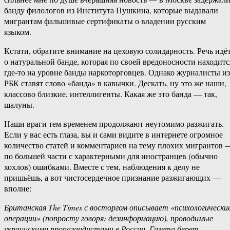
банду филологов из Института Пушкина, которые выдавали
мигрантам фальшивые сертификаты о владении русским
языком.
Кстати, обратите внимание на цеховую солидарность. Речь идё
о натуральной банде, которая по своей вредоносности находитс
где-то на уровне банды наркоторговцев. Однако журналисты из
РБК ставят слово «банда» в кавычки. Дескать, ну это же наши,
классово близкие, интеллигенты. Какая же это банда — так,
шалуны.
Наши враги тем временем продолжают неутомимо разжигать.
Если у вас есть глаза, вы и сами видите в интернете огромное
количество статей и комментариев на тему плохих мигрантов 
по большей части с характерными для иностранцев (обычно
хохлов) ошибками. Вместе с тем, наблюдения к делу не
пришьёшь, а вот чистосердечное признание разжигающих —
вполне:
Британская The Times с восторгом описывает «психологически
операции» (попросту говоря: дезинформацию), проводимые
украинскими пропагандистами в России. Газета берет