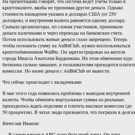
На презентациях говорят, что система ведет учеты только в
криптовалюте, якобы не принимая другие деньги. Однако
стоимость вхождения указана в долларах США (от 250
долларов), и внутренняя валюта равняется одному доллару.
Сначала организаторы, по словам участников, принимали
деньги наличными и через переводы на банковские счета.
Потом использовать живые деньги стало запрещено. Теперь
чтобы положить сумму на AirBitClub, нужно воспользоваться
криптообменником Wallbtc. Он зарегистрирован на жителя
города Миасса Анатолия Бердникова. На этом обменнике курс
биткоина сильно завышен, и пользователям приходится платит
комиссии. Но иначе деньги с AirBitClub не вывести.
Что сейчас происходит с вкладчиками
В мае этого года появились проблемы с выводом внутренней
валюты. Чтобы обменять виртуальные суммы на реальные,
приходилось ждать неделями и платить высокие комиссии (до
50 процентов). В чатах люди признаются, что погрязли в долгах
Вячеслав Иванов:
— В самом начале в ABC залез брат моей жены. Он взял