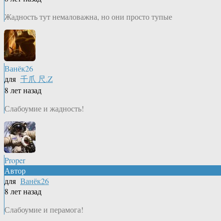
Жадность тут немаловажна, но они просто тупые
Ванёк26
для
千爪 尺.Z
8 лет назад
Слабоумие и жадность!
Proper
Автор
для
Ванёк26
8 лет назад
Слабоумие и перамога!