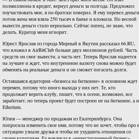
полмиллиона в кредит, вернул деньги за полгода. Предложил
поучаствовать мне, я по-братски поверил. Я ему перевел деньги
потом жена моя взяла 250 тысяч в банке и вложила. Но весной
вывести деньги стало нереально. Сейчас пипец, не знаю, что
делать. Куратор меня игнорит.
Юрист Ярослав из города Мирный в Якутии рассказал 66.RU,
что вложил в AirBitClub больше двух миллионов рублей. Часть
средств он смог вывести, а часть нет. Теперь Ярослав надеется
на лучшее и ждет, что внутреннюю валюту снова можно будет
обменять на реальные деньги и он сможет погасить долги.
Оставшаяся аудитория «бизнеса на биткоине» в основном ждет
перемен, потому что иного выхода у них нет. Те, кто
продолжает верить клубу, пишет, что к осени, возможно, все
заработает, но теперь проект будет построен не на биткоине, а 
Etherium.
Юлия — менеджер по продажам из Екатеринбурга. Она
попросила изменить свое имя, потому что не хочет, чтобы про 
ситуацию узнали друзья и чтобы не ухудшить отношения со
своим куратором. Ее вовлекла в «инвестиционный бизнес»