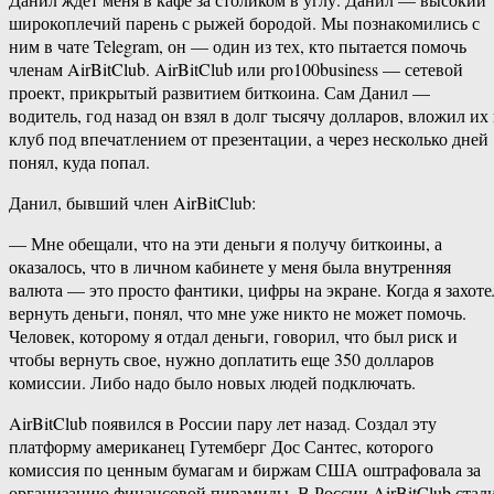
широкоплечий парень с рыжей бородой. Мы познакомились с
ним в чате Telegram, он — один из тех, кто пытается помочь
членам AirBitClub. AirBitClub или pro100business — сетевой
проект, прикрытый развитием биткоина. Сам Данил —
водитель, год назад он взял в долг тысячу долларов, вложил их 
клуб под впечатлением от презентации, а через несколько дней
понял, куда попал.
Данил, бывший член AirBitClub:
— Мне обещали, что на эти деньги я получу биткоины, а
оказалось, что в личном кабинете у меня была внутренняя
валюта — это просто фантики, цифры на экране. Когда я захоте
вернуть деньги, понял, что мне уже никто не может помочь.
Человек, которому я отдал деньги, говорил, что был риск и
чтобы вернуть свое, нужно доплатить еще 350 долларов
комиссии. Либо надо было новых людей подключать.
AirBitClub появился в России пару лет назад. Создал эту
платформу американец Гутемберг Дос Сантес, которого
комиссия по ценным бумагам и биржам США оштрафовала за
организацию финансовой пирамиды. В России AirBitClub стал