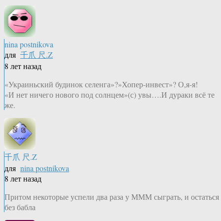
nina postnikova
для
千爪 尺.Z
8 лет назад
«Украиньский будинок селенга»?»Хопер-инвест»? О,я-я!
«И нет ничего нового под солнцем»(с) увы….И дураки всё те
же.
千爪 尺.Z
для
nina postnikova
8 лет назад
Притом некоторые успели два раза у МММ сыграть, и остаться
без бабла