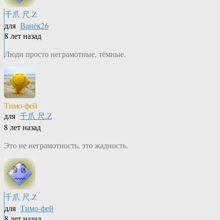
千爪 尺.Z
для
Ванёк26
8 лет назад
Люди просто неграмотные, тёмные.
Тимо-фей
для
千爪 尺.Z
8 лет назад
Это не неграмотность, это жадность.
千爪 尺.Z
для
Тимо-фей
8 лет назад