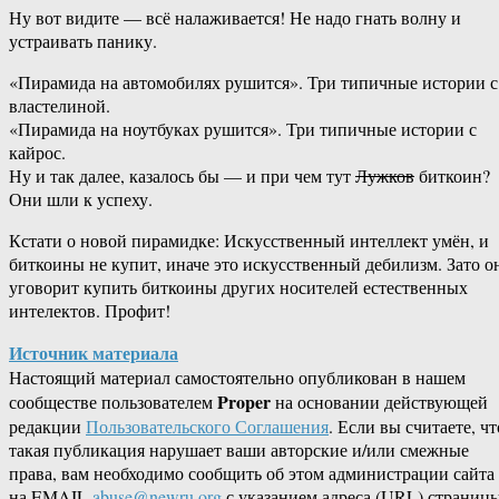
Ну вот видите — всё налаживается! Не надо гнать волну и
устраивать панику.
«Пирамида на автомобилях рушится». Три типичные истории с
властелиной.
«Пирамида на ноутбуках рушится». Три типичные истории с
кайрос.
Ну и так далее, казалось бы — и при чем тут
Лужков
биткоин?
Они шли к успеху.
Кстати о новой пирамидке: Искусственный интеллект умён, и
биткоины не купит, иначе это искусственный дебилизм. Зато о
уговорит купить биткоины других носителей естественных
интелектов. Профит!
Источник материала
Настоящий материал самостоятельно опубликован в нашем
Proper
сообществе пользователем
на основании действующей
редакции
Пользовательского Соглашения
. Если вы считаете, чт
такая публикация нарушает ваши авторские и/или смежные
права, вам необходимо сообщить об этом администрации сайта
на EMAIL
abuse@newru.org
с указанием адреса (URL) страницы