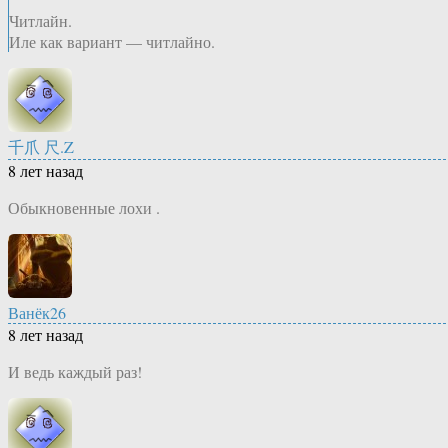
Читлайн.
Иле как вариант — читлайно.
千爪 尺.Z
8 лет назад
Обыкновенные лохи .
Ванёк26
8 лет назад
И ведь каждый раз!