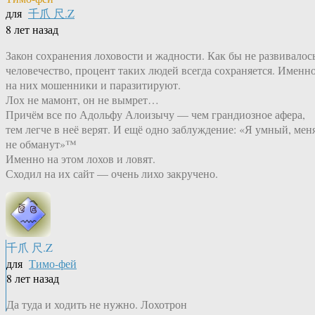
для
千爪 尺.Z
8 лет назад
Закон сохранения лоховости и жадности. Как бы не развивалос
человечество, процент таких людей всегда сохраняется. Именн
на них мошенники и паразитируют.
Лох не мамонт, он не вымрет…
Причём все по Адольфу Алоизычу — чем грандиозное афера,
тем легче в неё верят. И ещё одно заблуждение: «Я умный, мен
не обманут»™
Именно на этом лохов и ловят.
Сходил на их сайт — очень лихо закручено.
千爪 尺.Z
для
Тимо-фей
8 лет назад
Да туда и ходить не нужно. Лохотрон