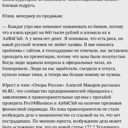
близкая подруга.
Юлия, менеджер по продажам:
— Каждое утро мне начинают названивать из банков, потому
что я взяла кредит на 660 тысяч рублей и вложила их в
AirBitClub. А у меня нет денег. Я понимала, что есть риск, но
какой русский человек не любит халявы. В мае начались
проблемы с сайтом, в техподдержке не отвечали, нас заставлял
приходить на презентации, потому что залы были полупустые.
Когда люди задавали вопросы в официальных чатах, их
блокировали. Люди на нас заработали, съездили в отпуск,
купили новые тачки, и теперь мы больше никому не нужны.
Юрист и член «Опоры России» Алексей Макаров рассказал
66.RU, что сообщество предпринимателей обращалось с
заявлениями в правоохранительные органы с просьбой
проверить Pro100Business и AirbitClub на наличие признаков
финансовой пирамиды. Но пока правоохранители не стали
возбуждать дело о мошенничестве со ссылкой на то, что нет
пострадавших. По мнению юриста, возбуждение дела может
быть осложнено тем, что по новой статье 172.2 Уголовного