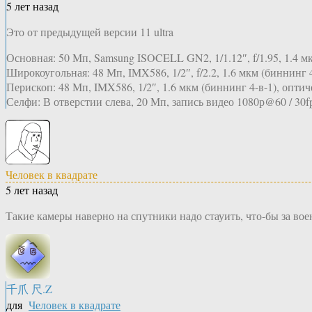
5 лет назад
Это от предыдущей версии 11 ultra
Основная: 50 Мп, Samsung ISOCELL GN2, 1/1.12″, f/1.95, 1.4 мк
Широкоугольная: 48 Мп, IMX586, 1/2″, f/2.2, 1.6 мкм (биннинг 4
Перископ: 48 Мп, IMX586, 1/2″, 1.6 мкм (биннинг 4-в-1), опти
Селфи: В отверстии слева, 20 Мп, запись видео 1080р@60 / 30f
Человек в квадрате
5 лет назад
Такие камеры наверно на спутники надо стауить, что-бы за во
千爪 尺.Z
для
Человек в квадрате