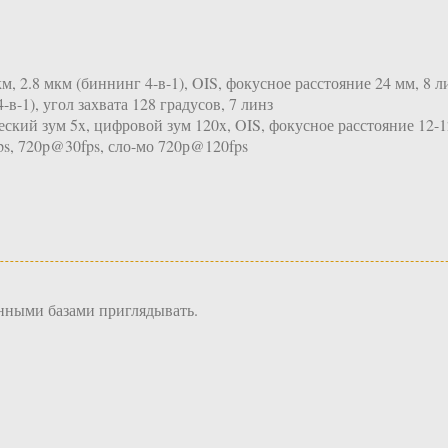
м, 2.8 мкм (биннинг 4-в-1), OIS, фокусное расстояние 24 мм, 8 л
-в-1), угол захвата 128 градусов, 7 линз
ческий зум 5x, цифровой зум 120x, OIS, фокусное расстояние 12-
ps, 720p@30fps, сло-мо 720р@120fps
енными базами приглядывать.