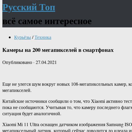
Русский Топ
всё самое интересное
Курьёзы
/
Техника
Камеры на 200 мегапикселей в смартфонах
Опубликовано
·
27.04.2021
Еще не улегся шум вокруг новых 108-мегапиксельных камер, к
мегапикселей.
Китайские источники сообщили о том, что Xiaomi активно тес
пока не сообщаются. Учитывая то, что камеру последнего флагм
ситуация будет аналогичной.
Xiaomi Mi 11 Ultra оснащен датчиком изображения Samsung I
мегапиксельный датчик, который сейчас доводится до идеала 