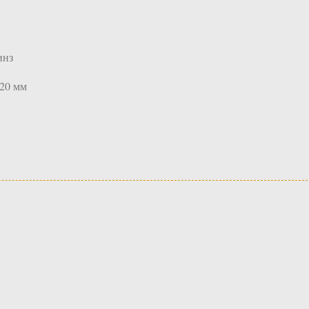
инз
120 мм