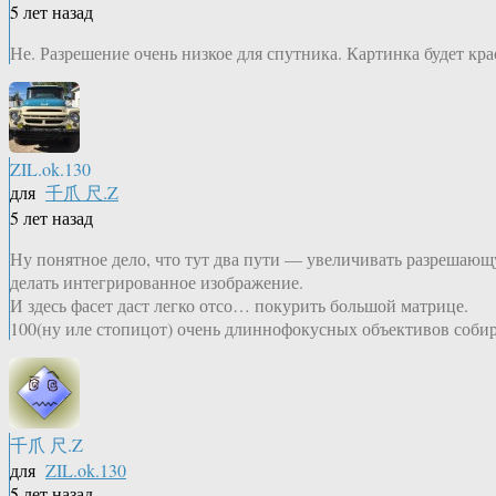
5 лет назад
Не. Разрешение очень низкое для спутника. Картинка будет кра
ZIL.ok.130
для
千爪 尺.Z
5 лет назад
Ну понятное дело, что тут два пути — увеличивать разрешающ
делать интегрированное изображение.
И здесь фасет даст легко отсо… покурить большой матрице.
100(ну иле стопицот) очень длиннофокусных объективов собир
千爪 尺.Z
для
ZIL.ok.130
5 лет назад