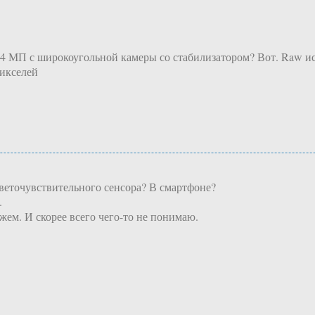
4 МП с широкоугольной камеры со стабилизатором? Вот. Raw исх
пикселей
светочувствительного сенсора? В смартфоне?
.
жем. И скорее всего чего-то не понимаю.