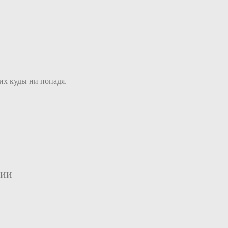
их куды ни попадя.
с ИИ