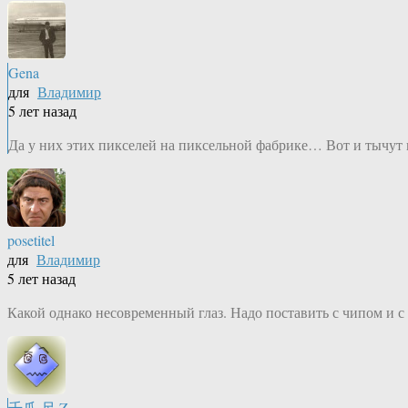
Gena
для
Владимир
5 лет назад
Да у них этих пикселей на пиксельной фабрике… Вот и тычут 
posetitel
для
Владимир
5 лет назад
Какой однако несовременный глаз. Надо поставить с чипом и 
千爪 尺.Z