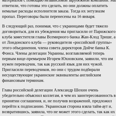
ответили, что готовы это сделать, но они должны оплатить
немалые расходы исполнителя заказа. Тогда их энтузиазм
пропал. Переговоры были перенесены на 16 января.
В следующий раз, понимая, что с украинцами будет тяжело
договориться, для их убеждения мы пригласили от Парижского
клуба заместителя главы Всемирного банка Жан-Клод Трише, а
от Лондонского клуба — руководителя «российской группы»
этого объединения, члена совета директоров Дойче банка К.
Фонса. Члены делегации Украины, возглавляемой теперь
первым вице-премьером Игорем Юхновским, заявили, что им
нужен переводчик, так как русский язык для них чужой.
Пригласили переводчиков, но они с трудом подбирали
несуществующие украинские эквиваленты английским
финансовым терминам.
Глава российской делегации Александр Шохин очень
убедительно объяснил коллегам, в чем их заинтересованность в
принятии соглашения, и, не получив возражений, предложил
перейти к подписанию. Украинская сторона взяла тайм-аут и,
возвратившись, заявила, что не может этого сделать, так как их