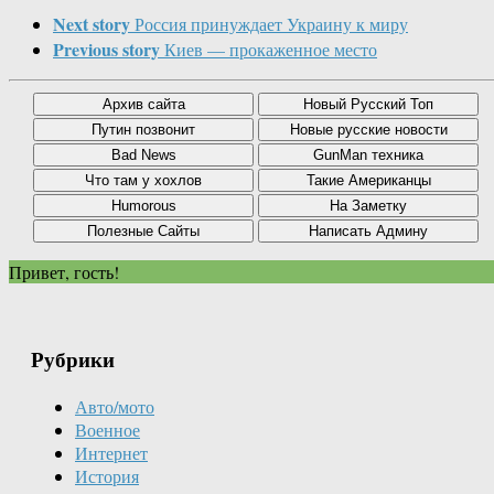
Next story
Россия принуждает Украину к миру
Previous story
Киев — прокаженное место
Привет, гость!
Рубрики
Авто/мото
Военное
Интернет
История