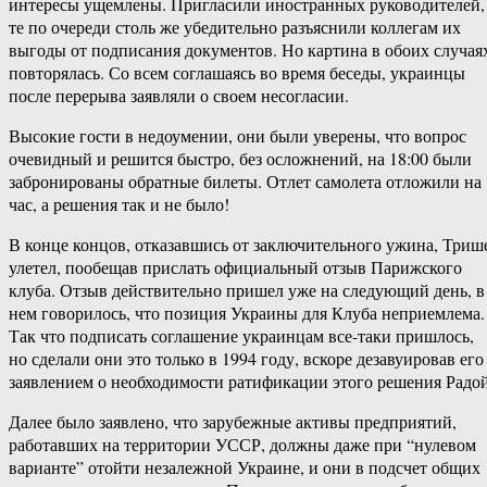
интересы ущемлены. Пригласили иностранных руководителей,
те по очереди столь же убедительно разъяснили коллегам их
выгоды от подписания документов. Но картина в обоих случая
повторялась. Со всем соглашаясь во время беседы, украинцы
после перерыва заявляли о своем несогласии.
Высокие гости в недоумении, они были уверены, что вопрос
очевидный и решится быстро, без осложнений, на 18:00 были
забронированы обратные билеты. Отлет самолета отложили на
час, а решения так и не было!
В конце концов, отказавшись от заключительного ужина, Триш
улетел, пообещав прислать официальный отзыв Парижского
клуба. Отзыв действительно пришел уже на следующий день, в
нем говорилось, что позиция Украины для Клуба неприемлема.
Так что подписать соглашение украинцам все-таки пришлось,
но сделали они это только в 1994 году, вскоре дезавуировав его
заявлением о необходимости ратификации этого решения Радой
Далее было заявлено, что зарубежные активы предприятий,
работавших на территории УССР, должны даже при “нулевом
варианте” отойти незалежной Украине, и они в подсчет общих