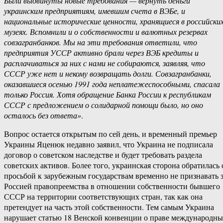
Были выдвинуты новые требования — вернуть деньги
украинским предприятиям, имевшим счета в ВЭБе, и
национальные исторические ценности, хранящиеся в российски
музеях. Вспомнили и о собственности и валютных резервах
совзагранбанков. Мы на эти требования ответили, что
предприятия УССР активно брали через ВЭБ кредиты и
расплачиваться за них с нами не собираются, заявляя, что
СССР уже нет и некому возвращать долги. Совзагранбанки,
оказавшиеся осенью 1991 года неплатежеспособными, спасала
только Россия. Хотя обращение Банка России к республикам
СССР с предложением о солидарной помощи было, но оно
осталось без ответа»
.
Вопрос остается открытым по сей день, и временный премьер
Украины Яценюк недавно заявил, что Украина не подписала
договор о советском наследстве и будет требовать раздела
советских активов. Более того, украинская сторона обратилась 
просьбой к зарубежным государствам временно не признавать 
Россией правопреемства в отношении собственности бывшего
СССР на территории соответствующих стран, так как она
претендует на часть этой собственности. Тем самым Украина
нарушает статью 18 Венской конвенции о праве международн