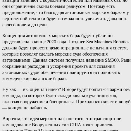
они ограничены своим боевым радиусом. Поэтому есть
предположение, что благодаря автономным морским баржам у
вертолетной техники будет возможность увеличить дальность
своего полета до цели.
Концепция автономных морских барж будет публично
представлена в конце 2020 года. Позднее Sea Machines Robotics
должна будет провести демонстрационные испытания систем,
которые позволят сделать морские суда обеспечения
автономными. Данная система получила название SM300. Ради
сокращения расходов и ускорения проекта для создания
автономных судов обеспечения планируется использовать
коммерческие океанские баржи.
Ну как — вы оценили идею? В море будут болтаться баржи без
команды, на которых будет складирована куча ништяков,
включая вооружение и боеприпасы. Приходи кто хочет и воруй
— концов не найдешь.
Впрочем, эта идея меркнет на фоне того, что транспортное
командование Вооруженных сил США хочет привлечь
компанию Илона Маска к доставке военных грузов через