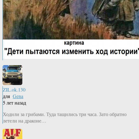
ZIL.ok.130
для
Gena
5 лет назад
Ходили за грибами. Туда тащились три часа. Зато обратно
летели на драконе…