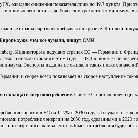
FX, ожидали снижения показателя лишь до 49,7 пункта. При это
в, а в промышленности — до более чем трехлетнего минимума в 4
главные страны еврозоны пребывают в кризисе. Который никуда н
 Европе хуже, чем все думали, пишут СМИ
mberg. Индикаторы в ведущих странах ЕС — Германии и Франци
 самого низкого уровня в этом году — 48,3 в июне. Если значени
 минимума. Эксперты издания не ожидали таких низких значений
в Германии и скорее всего показывает на скорое наступление та
я сокращать энергопотребление
: Совет ЕС принял новую цель.
ебления энергии в ЕС на 11,7% в 2030 году. «Государства-чле
огнозами потребления энергии на 2030 год, сделанными в 2020 г
лн тонн нефтяного эквивалента. «Лимит потребления будет обяз