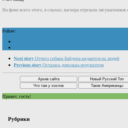
На фоне всего этого, я слыхал, вагнера отрезали лягушатников 
Follow:
Next story
Отчего собаки Байдена кидаются на людей
Previous story
Осталась довольна результатом
Привет, гость!
Рубрики