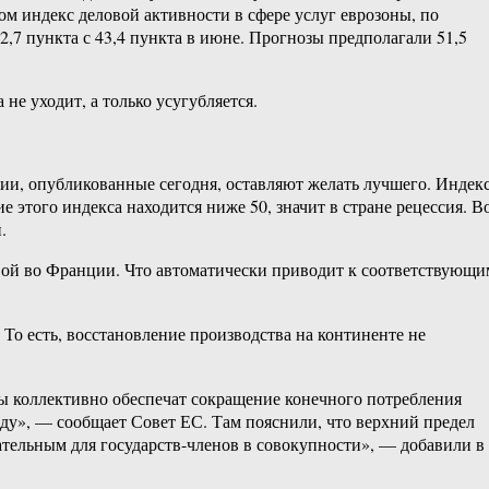
м индекс деловой активности в сфере услуг еврозоны, по
2,7 пункта с 43,4 пункта в июне. Прогнозы предполагали 51,5
е уходит, а только усугубляется.
и, опубликованные сегодня, оставляют желать лучшего. Индек
е этого индекса находится ниже 50, значит в стране рецессия. В
.
ковой во Франции. Что автоматически приводит к соответствующи
 То есть, восстановление производства на континенте не
ны коллективно обеспечат сокращение конечного потребления
оду», — сообщает Совет ЕС. Там пояснили, что верхний предел
ательным для государств-членов в совокупности», — добавили в