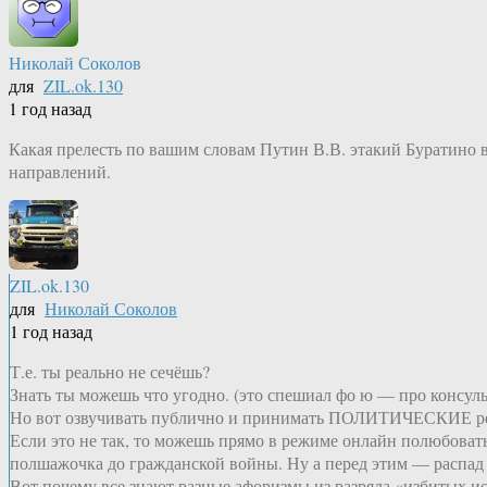
Николай Соколов
для
ZIL.ok.130
1 год назад
Какая прелесть по вашим словам Путин В.В. этакий Буратино 
направлений.
ZIL.ok.130
для
Николай Соколов
1 год назад
Т.е. ты реально не сечёшь?
Знать ты можешь что угодно. (это спешиал фо ю — про консуль
Но вот озвучивать публично и принимать ПОЛИТИЧЕСКИЕ ре
Если это не так, то можешь прямо в режиме онлайн полюбовать
полшажочка до гражданской войны. Ну а перед этим — распад
Вот почему все знают разные афоризмы из разряда «избитых 