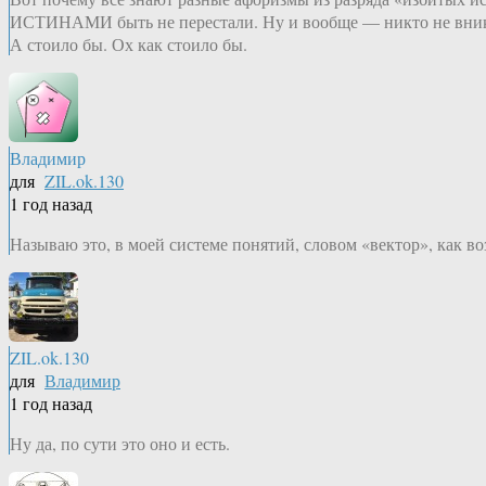
ИСТИНАМИ быть не перестали. Ну и вообще — никто не вника
А стоило бы. Ох как стоило бы.
Владимир
для
ZIL.ok.130
1 год назад
Называю это, в моей системе понятий, словом «вектор», как 
ZIL.ok.130
для
Владимир
1 год назад
Ну да, по сути это оно и есть.