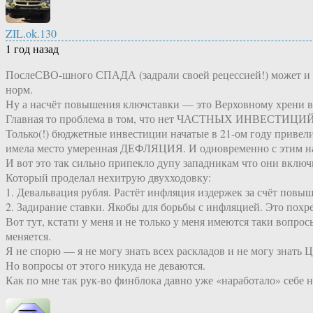
ZIL.ok.130
1 год назад
ПослеСВО-шного СПАДА (задрали своей рецессией!) может и н
норм.
Ну а насчёт повышения ключставки — это Верховному хрени в
Главная то проблема в том, что нет ЧАСТНЫХ ИНВЕСТИЦИЙ. 
Только(!) бюджетные инвестиции начатые в 21-ом году привел
имела место умеренная ДЕФЛЯЦИЯ. И одновременно с этим на
И вот это так сильно припекло дупу западникам что они вклю
Который проделал нехитрую двухходовку:
1. Девальвация рубля. Растёт инфляция издержек за счёт пов
2. Задирание ставки. Якобы для борьбы с инфляцией. Это похре
Вот тут, кстати у меня и не только у меня имеются таки вопр
меняется.
Я не спорю — я не могу знать всех раскладов и не могу знат
Но вопросы от этого никуда не деваются.
Как по мне так рук-во финблока давно уже «наработало» себе 