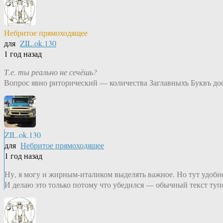
Небритое прямоходящее
для
ZIL.ok.130
1 год назад
Т.е. ты реально не сечёшь?
Вопрос явно риторический — количества Заглавныхъ Буквъ дос
ZIL.ok.130
для
Небритое прямоходящее
1 год назад
Ну, я могу и жирным-италиком выделять важное. Но тут удобно
И делаю это только потому что убедился — обычный текст тупо