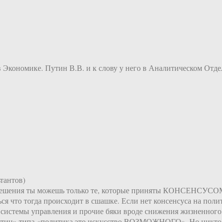
в Экономике. Путин В.В. и к слову у него в Аналитическом Отд
тантов)
шения ты можешь только те, которые приняты КОНСЕНСУСОМ. 
ся что тогда происходит в сшашке. Если нет консенсуса на поли
 системы управления и прочие бяки вроде снижения жизненного
истин» типа «политика это искусство ВОЗМОЖНОГО». Но никто по