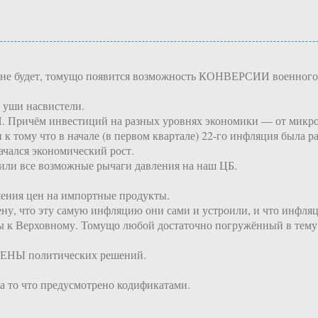
е будет, томущо появится возможность КОНВЕРСИИ военного про
 уши насвистели.
Причём инвестиций на разных уровнях экономики — от микро-
и к тому что в начале (в первом квартале) 22-го инфляция бы
чался экономический рост.
чили все возможные рычаги давления на наш ЦБ.
ышения цен на импортные продукты.
ну, что эту самую инфляцию они сами и устроили, и что инфляци
осы к Верховному. Томущо любой достаточно погружённый в тему
ь ЦЕНЫ политических решений.
на то что предусмотрено кодификатами.