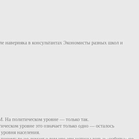
еле наверняка в консультантах Экономисты разных школ и
На политическом уровне — только так.
тическом уровне это означает только одно — осталось
 уровня населения.
чему то не думает о том что эти истины хоть и «избиты» но