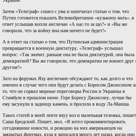
Затем «Телеграф» сошел с ума и напечатал статью о том, что
Путин готовится показать Великобритании «кузькину мать», в
ответ услышав вопли англичан «А нас-то за що?» и «Вы же
говорили, что за войну вна нам ничего не будет!»
А в ответ на статью о том, что Путинская администрация
превращается в военную диктатуру, «Телеграф» услышал
вопрос: «Так значит, раньше она не была диктатурой, она была
демократией? Вы же говорили, что демократии не воюют друг 
другом?»
Зато на форумах Яху англичане обсуждают то, как долго и что
именно в случае чего они будут делать с Борисом Джонсоном з
то, что он сорвал мирные переговоры России и Украины в
Стамбуле в прошлом июне. Горе Борису Джонсону, лучше бы
ему засунули в задницу камень, и бросили в воду Ла-Манша.
Таких статей в моей ленте яхуу воз и маленькая тележка, пишет
Саша Бродский. Пишет, мол, «Я хотел прокомментировать
сегодняшние новости, и реакцию на них американцев на
закрытых форумах, куда я записался много лет назад, когда они