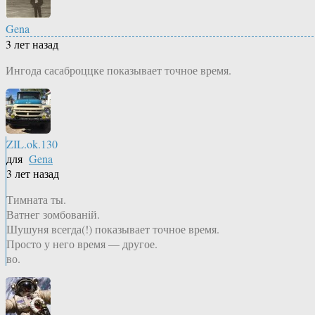
Gena
3 лет назад
Ингода сасаброццке показывает точное время.
ZIL.ok.130
для
Gena
3 лет назад
Тимната ты.
Ватнег зомбованiй.
Шушуня всегда(!) показывает точное время.
Просто у него время — другое.
во.