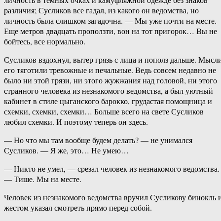
различия; Сусликов все гадал, из какого он ведомства, но
личность была слишком загадочна. — Мы уже почти на месте.
Еще метров двадцать проползти, вон на тот пригорок… Вы не
бойтесь, все нормально.
Сусликов вздохнул, вытер грязь с лица и пополз дальше. Мысл
его тяготили тревожные и печальные. Ведь совсем недавно не
было ни этой грязи, ни этого жужжания над головой, ни этого
странного человека из незнакомого ведомства, а был уютный
кабинет в стиле цыганского барокко, грудастая помощница и
схемки, схемки, схемки… Больше всего на свете Сусликов
любил схемки. И поэтому теперь он здесь.
— Но что мы там вообще будем делать? — не унимался
Сусликов. — Я же, это… Не умею…
— Никто не умел, — срезал человек из незнакомого ведомства.
— Тише. Мы на месте.
Человек из незнакомого ведомства вручил Сусликову бинокль 
жестом указал смотреть прямо перед собой.