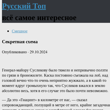
Русский Топ
всё самое интересное
Смешное
Секретная схема
Опубликовано
·
29.10.2024
Генерал-майору Сусликову было тяжело и непривычно ползти
по грязи в бронежилете. Каска постоянно съезжала на лоб, над
головой вечно что-то очень неприятно жужжало, а в какой-то
момент вдруг громыхнуло так, что Сусликов вжался в землю
абсолютно весь, хотя в его случае это было почти невозможно.
— Да это «Гиацинт» в километре от нас, — сказал
сопровождающий, ползущий в метре от него, крайне загадочна
личность в темных очках и камуфляжной одежде без знаков