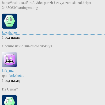
https://trollitota.d3.ru/uvidet-parizh-i-zavyt-zabitsia-zakhripet-
2465063/?sorting=rating
kokshetau
1 год назад
Словно чай с лимоном глотнул…
kak_tuz
для
kokshetau
1 год назад
Из Сены?