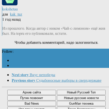
kokshetau
для
kak_tuz
1 год назад
Из прошлого. Когда автор с ником «Чай-с-лимоном» ещё жив
был. На topru его публиковали, кстати.
Чтобы добавить комментарий, надо залогиниться.
Follow:
Next story
Вкус непобеды
Previous story
Судьбоносные выборы в сверхдержаве