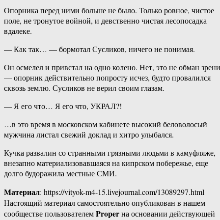
Опорника перед ними больше не было. Только ровное, чистое
поле, не тронутое войной, и девственно чистая лесопосадка
вдалеке.
— Как так… — бормотал Сусликов, ничего не понимая.
Он осмелел и привстал на одно колено. Нет, это не обман зрен
— опорник действительно попросту исчез, будто провалился
сквозь землю. Сусликов не верил своим глазам.
— Я его что… Я его что, УКРАЛ?!
…в это время в московском кабинете высокий беловолосый
мужчина листал свежий доклад и хитро улыбался.
Кучка развалин со странными грязными людьми в камуфляже,
внезапно материализовавшаяся на кипрском побережье, еще
долго будоражила местные СМИ.
Материал
: https://vityok-m4-15.livejournal.com/13089297.html
Настоящий материал самостоятельно опубликован в нашем
Proper
сообществе пользователем
на основании действующей