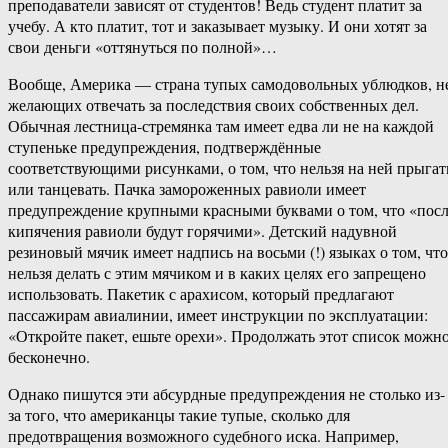
преподаватели зависят от студентов! Ведь студент платит за
учебу. А кто платит, тот и заказывает музыку. И они хотят за
свои деньги «оттянуться по полной»…
Вообще, Америка — страна тупых самодовольных ублюдков, н
желающих отвечать за последствия своих собственных дел.
Обычная лестница-стремянка там имеет едва ли не на каждой
ступеньке предупреждения, подтверждённые
соответствующими рисунками, о том, что нельзя на ней прыгат
или танцевать. Пачка замороженных равиоли имеет
предупреждение крупными красными буквами о том, что «пос
кипячения равиоли будут горячими». Детский надувной
резиновый мячик имеет надпись на восьми (!) языках о том, что
нельзя делать с этим мячиком и в каких целях его запрещено
использовать. Пакетик с арахисом, который предлагают
пассажирам авиалинии, имеет инструкции по эксплуатации:
«Откройте пакет, ешьте орехи». Продолжать этот список можн
бесконечно.
Однако пишутся эти абсурдные предупреждения не столько из-
за того, что американцы такие тупые, сколько для
предотвращения возможного судебного иска. Например,