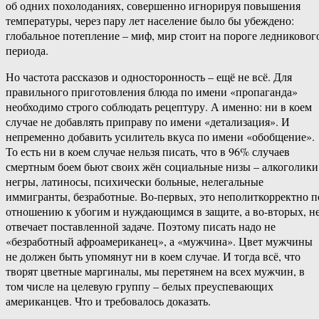
об одних похолоданиях, совершенно игнорируя повышения
температуры, через пару лет население было бы убеждено:
глобальное потепление – миф, мир стоит на пороге ледниковог
периода.
Но частота рассказов и односторонность – ещё не всё. Для
правильного приготовления блюда по имени «пропаганда»
необходимо строго соблюдать рецептуру. А именно: ни в коем
случае не добавлять приправу по имени «детализация». И
непременно добавить усилитель вкуса по имени «обобщение».
То есть ни в коем случае нельзя писать, что в 96% случаев
смертным боем бьют своих жён социальные низы – алкоголики
негры, латиносы, психически больные, нелегальные
иммигранты, безработные. Во-первых, это неполиткорректно п
отношению к убогим и нуждающимся в защите, а во-вторых, н
отвечает поставленной задаче. Поэтому писать надо не
«безработный афроамериканец», а «мужчина». Цвет мужчины
не должен быть упомянут ни в коем случае. И тогда всё, что
творят цветные маргиналы, мы перетянем на всех мужчин, в
том числе на целевую группу – белых преуспевающих
американцев. Что и требовалось доказать.