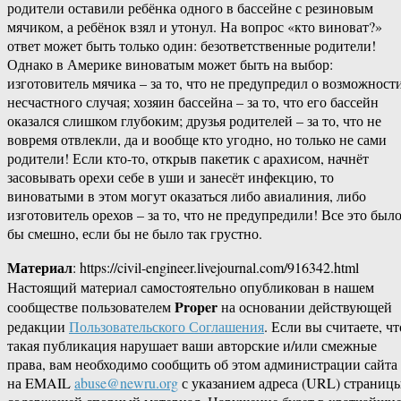
родители оставили ребёнка одного в бассейне с резиновым
мячиком, а ребёнок взял и утонул. На вопрос «кто виноват?»
ответ может быть только один: безответственные родители!
Однако в Америке виноватым может быть на выбор:
изготовитель мячика – за то, что не предупредил о возможност
несчастного случая; хозяин бассейна – за то, что его бассейн
оказался слишком глубоким; друзья родителей – за то, что не
вовремя отвлекли, да и вообще кто угодно, но только не сами
родители! Если кто-то, открыв пакетик с арахисом, начнёт
засовывать орехи себе в уши и занесёт инфекцию, то
виноватыми в этом могут оказаться либо авиалиния, либо
изготовитель орехов – за то, что не предупредили! Все это был
бы смешно, если бы не было так грустно.
Материал
: https://civil-engineer.livejournal.com/916342.html
Настоящий материал самостоятельно опубликован в нашем
Proper
сообществе пользователем
на основании действующей
редакции
Пользовательского Соглашения
. Если вы считаете, чт
такая публикация нарушает ваши авторские и/или смежные
права, вам необходимо сообщить об этом администрации сайта
на EMAIL
abuse@newru.org
с указанием адреса (URL) страницы