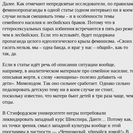
Далее. Как отмечают непредвзятые исследователи, по правила
феминопропаганды в одной статье (одном интервью) ни в коем
случае нельзя смешивать темы – и в особенности темы
семейного насилия и лесбийских браков. Потому что в
гетеросексуальных парах избиения встречаются в пять раз реже
чем в лесбийских. Если это всплывёт, будет подорвана
пропаганда целого идеологического крыла феминизма. «Своих
гасить нельзя, мы – одна банда, и враг у нас – общий», как-то
так, да.
Если в статье идёт речь об описании ситуации вообще,
например, в аналитическом материале про семейное насилие, т
описывая жертв, к слову «женщины» полезно добавить «и
дети». Мимоходом. Так оно сильнее сработает. Однако сильно
педалировать детскую тему ни в коем случае не стоит,
поскольку известно, что матери бьют детей в три раза чаще, че
отцы.
В Стэнфордском университете негры потребовали
ликвидировать западный курс Шекспира, Данте… Потому как,
их точки зрения, смысл западной культуры вообще и этой
программы в частности — «Черномазый, убирайся домой!» В