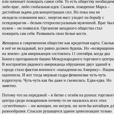
или начинает пожирать самое себя. То есть обществу необходим
либо враг, либо глобальная идея. Скажем, покорение Марса –
достойная задача для концентрации сил. Но пока она не
овладела сознанием масс, энергия масс уходит на борьбу с
псевдоврагом – белым гетеросексуальным мужчиной. Враг был
нужен – он появился. Организм западного общества стал
пожирать сам себя. Размывать свои белые кости.
Женщина в современном обществе как кредитная карта. Скольк
в неё не вкладывай, все равно должен будешь. Но «возвращени
на землю» для американцев состоялось 11 сентября, когда два
Боинга протаранили башни Международного торгового центра
В восприятии рядового американца обрушение двух зданий в
городе стало фактом военного «нападения на Америку». Нация
оцепенела. И вот тогда мерзкая гидра феминизма чуть-чуть
вздрогнула. Чуть-чуть как бы даже и съежилась. Едва-едва. Но
заметно.
Потому что на передовой – в битве с огнём на руинах торговог
центра среди пожарников почему-то не оказалось всех этих
«угнетённых» – ни женщин, ни негров, ни хотя бы китайцев дл
разнообразия. Спасали рушащееся здание цивилизации только