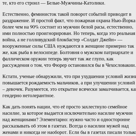
те, кто его строил — Белые-Мужчины-Католики.
Естественно, феминисток такой поворот событий приводит в
раздражение. И простой факт, что пожарная охрана Нью-Йорка
более чем на 90% состоит из мужчин белой расы, естественно,
ими полностью проигнорирован. Но теперь, когда это реальная
война, а не голливудский блокбастер «Солдат Джейн» —
вооруженные силы США нуждаются в женщине примерно так
же, как рыба в велосипеде. Болтовня о мужском патриархате и
фаллическом оружии теперь звучит так же глупо, как
рассуждения о том, что Фюрер остановился бы в Чехословакии.
Кстати, ученые обнаружили, что при ухудшении условий жизн
повышается рождаемость мальчиков, а при улучшении условий
– девочек. Разумеется, это открытие всячески замалчивается, ка
гендерно нетолерантное.
Как дать понять нации, что её просто захлестнуло семейное
насилие, за которое выдается исключительно насилие мужчин
над женщинами? Элементарно: нужно часто и односторонне
рассказывать об этом в газетах. Всегда о насилии мужей над
женами и никогда не наоборот. Если бы в газетах писали тольк