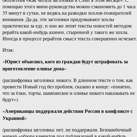
помощью этого мини-руководства можно сэкономить до 1 часа
35 минут в сутки, не ведясь на разводки хохлов-пожирателей
внимания. Да-да, эти заголовки придумывают хохлы
практически за еду, и они же лепят тексты новостей методом
рерайта какой-нибудь ахинеи, стыренной у такого же хохла.
Иногда в процессе рерайтов смысл текста совершенно исчезает
Итак:
Юрист объяснил, кого из граждан будут штрафовать за
«
приготовление оливье дома
»
(расшифровка заголовка: никого. В длинном тексте о том, как
провести Новый год без проблем, сказано в конце: «понятно,
что за ёлки, торты, шампанское и оливье никого наказывать не
будут»).
Американцы поддержали действия России в конфликте с
«
Украиной
»
(расшифровка заголовка: нет, не поддержали. Безошибочный
маркер «обзора каментов под публикацией в какой-нибудь