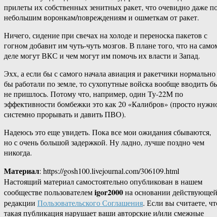
прилеты их собственных зенитных ракет, что очевидно даже п
небольшим воронкам/повреждениям и ошметкам от ракет.
Ничего, сидение при свечах на холоде и переноска пакетов с
гогном добавит им чуть-чуть мозгов. В плане того, что на само
деле могут ВКС и чем могут им помочь их власти и Запад.
Эхх, а если бы с самого начала авиация и ракетчики нормально
бы работали по земле, то сухопутные войска вообще вводить б
не пришлось. Потому что, например, один Ту-22М по
эффективности бомбежки это как 20 «Калибров» (просто нужн
системно прорывать и давить ПВО).
Надеюсь это еще увидеть. Пока все мои ожидания сбываются,
но с очень большой задержкой. Ну ладно, лучше поздно чем
никогда.
Материал
: https://gosh100.livejournal.com/306109.html
Настоящий материал самостоятельно опубликован в нашем
igor2000
сообществе пользователем
на основании действующе
редакции
Пользовательского Соглашения
. Если вы считаете, чт
такая публикация нарушает ваши авторские и/или смежные