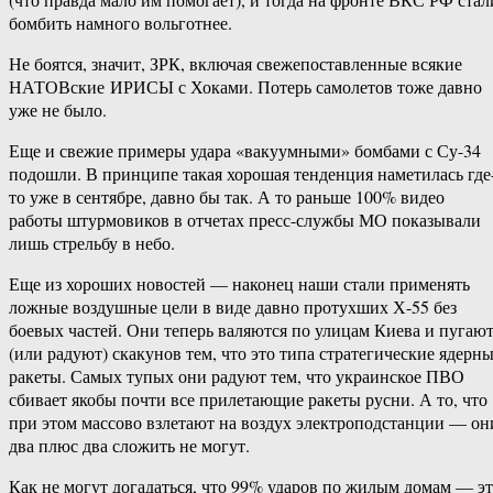
бомбить намного вольготнее.
Не боятся, значит, ЗРК, включая свежепоставленные всякие
НАТОВские ИРИСЫ с Хоками. Потерь самолетов тоже давно
уже не было.
Еще и свежие примеры удара «вакуумными» бомбами с Су-34
подошли. В принципе такая хорошая тенденция наметилась где
то уже в сентябре, давно бы так. А то раньше 100% видео
работы штурмовиков в отчетах пресс-службы МО показывали
лишь стрельбу в небо.
Еще из хороших новостей — наконец наши стали применять
ложные воздушные цели в виде давно протухших Х-55 без
боевых частей. Они теперь валяются по улицам Киева и пугаю
(или радуют) скакунов тем, что это типа стратегические ядерн
ракеты. Самых тупых они радуют тем, что украинское ПВО
сбивает якобы почти все прилетающие ракеты русни. А то, что
при этом массово взлетают на воздух электроподстанции — он
два плюс два сложить не могут.
Как не могут догадаться, что 99% ударов по жилым домам — э