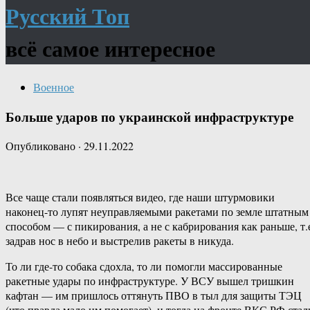
Русский Топ
всё самое интересное
Военное
Больше ударов по украинской инфраструктуре
Опубликовано
·
29.11.2022
Все чаще стали появляться видео, где наши штурмовики
наконец-то лупят неуправляемыми ракетами по земле штатным
способом — с пикирования, а не с кабрирования как раньше, т.
задрав нос в небо и выстрелив ракеты в никуда.
То ли где-то собака сдохла, то ли помогли массированные
ракетные удары по инфраструктуре. У ВСУ вышел тришкин
кафтан — им пришлось оттянуть ПВО в тыл для защиты ТЭЦ
(что правда мало им помогает), и тогда на фронте ВКС РФ стал