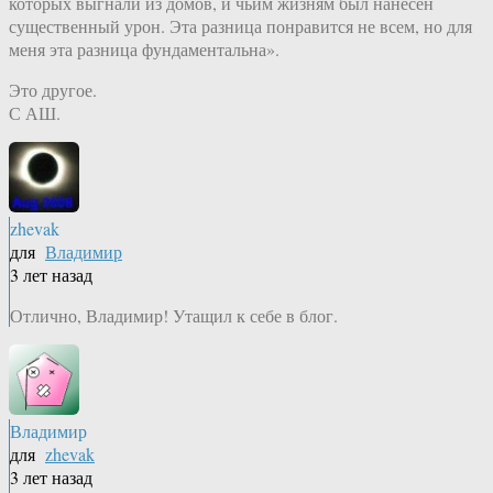
которых выгнали из домов, и чьим жизням был нанесен
существенный урон. Эта разница понравится не всем, но для
меня эта разница фундаментальна».
Это другое.
С АШ.
zhevak
для
Владимир
3 лет назад
Отлично, Владимир! Утащил к себе в блог.
Владимир
для
zhevak
3 лет назад