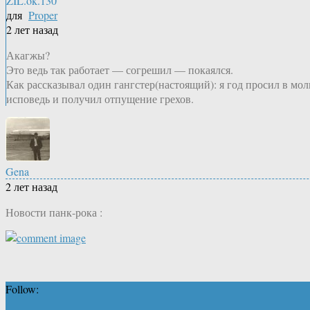
ZIL.ok.130
для
Proper
2 лет назад
Акагжы?
Это ведь так работает — согрешил — покаялся.
Как рассказывал один гангстер(настоящий): я год просил в моли
исповедь и получил отпущение грехов.
Gena
2 лет назад
Новости панк-рока :
Follow: