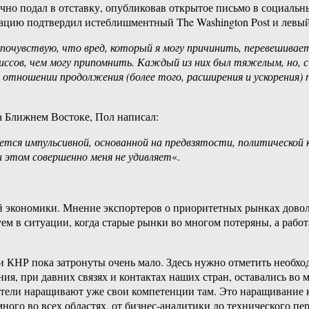
чно подал в отставку, опубликовав открытое письмо в социаль
цию подтвердил истеблишментный The Washington Post и левый T
 почувствую, что вред, который я могу причинить, перевешиваетс
ссов, чем могу припомнить. Каждый из них был тяжелым, но, с
 отношении продолжения (более того, расширения и ускорения) 
а Ближнем Востоке, Пол написал:
ется импульсивной, основанной на предвзятости, политической
 этом совершенно меня не удивляет
«.
ой экономики. Мнение экспортеров о приоритетных рынках дово
м в ситуации, когда старые рынки во многом потеряны, а работ
КНР пока затронуты очень мало. Здесь нужно отметить необход
я, при давних связях и контактах наших стран, оставались во мно
атели наращивают уже свои компетенции там. Это наращивание к
ного во всех областях, от бизнес-аналитики до технического пер