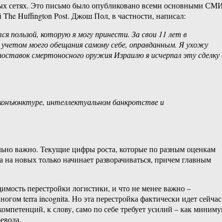
ных сетях. Это письмо было опубликовано всеми основными СМИ
he Huffington Post. Джош Пол, в частности, написал:
я пользой, которую я могу принести. За свои 11 лет в
 учетом моего обещания самому себе, оправданным. Я ухожу
поставок смертоносного оружия Израилю я исчерпал эту сделку 
 конъюнктуре, интеллектуальном банкротстве и
льно важно. Текущие цифры роста, которые по разным оценкам
а на новых только начинает разворачиваться, причем главным
имость перестройки логистики, и что не менее важно –
гом terra incognita. Но эта перестройка фактически идет сейчас
омпетенций, к слову, само по себе требует усилий – как миним
евода.