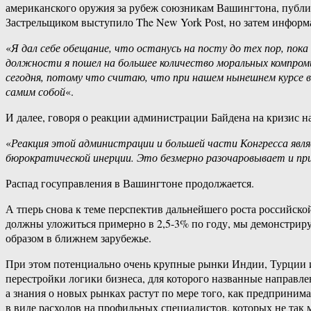
американского оружия за рубеж союзникам Вашингтона, публи
Застрельщиком выступило The New York Post, но затем информа
«
Я дал себе обещание, что останусь на посту до тех пор, пока
должности я пошел на большее количество моральных компроми
сегодня, потому что считаю, что при нашем нынешнем курсе в
самим собой
«.
И далее, говоря о реакции администрации Байдена на кризис н
«
Реакция этой администрации и большей части Конгресса явля
бюрократической инерции. Это безмерно разочаровывает и при
Распад госуправления в Вашингтоне продолжается.
А тперь снова к теме перспектив дальнейшего роста российск
должны уложиться примерно в 2,5-3% по году, мы демонстрируе
образом в ближнем зарубежье.
При этом потенциально очень крупные рынки Индии, Турции и 
перестройки логики бизнеса, для которого названные направлени
а знания о новых рынках растут по мере того, как предприним
в виде расходов на профильных специалистов, которых не так м