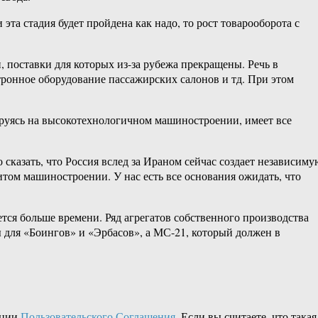
эта стадия будет пройдена как надо, то рост товарооборота с
 поставки для которых из-за рубежа прекращены. Речь в
тронное оборудование пассажирских салонов и тд. При этом
руясь на высокотехнологичном машиностроении, имеет все
сказать, что Россия вслед за Ираном сейчас создает независиму
итом машиностроении. У нас есть все основания ожидать, что
ется больше времени. Ряд агрегатов собственного производства
ы для «Боингов» и «Эрбасов», а МС-21, который должен в
кции
Пользовательского Соглашения
. Если вы считаете, что такая