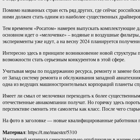
Помимо названных стран есть ряд других, где сейчас российски
ними должен стать одним из наиболее существенных драйверов
Тем временем «Росатом» намерен выпускать комплектующие для
основном идет о «мелочевке» – водяные и воздушные фильтры,
эксперименты уже идут, а на весну 2024 планируется получени
Интересно здесь в принципе возникновение новой структуры 
возможности стать серьезным конкурентом в этой сфере.
Учитывая меры по поддержанию ресурса, ремонту и замене боле
от Запад систему ремонта и обслуживания западной авиатехник
одна из ведущих машиностроительных корпораций планеты спра
Имеет ли смыл от мелочевки переходить к более существенным 
отечественные авиакомпании получат. Но горячку здесь пороть 
перспективе сменить эти самолеты как класс. После чего стар
На фото в заголовке — новые квалифицированные работники пл
Материал
: https://t.me/maester/5310
Настоящий материал самостоятельно опубликован в нашем соо