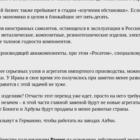
й бизнес также пребывает в стадии «изучения обстановки». Если 
 экономики в целом в ближайшие лет пять-десять.
 иностранных самолетов, остающихся в эксплуатации в России,
 металлические, композитные, резинотехнические изделия, элек
е талонов годности компонентов.
производящей авиакомпоненты, при этом «Росатом», специализи
е серьезных узлов и агрегатов импортного производства, можно 
и. У Ирана в свое время это получилось при заметно менее разв
вится с этой задачей не хуже.
изделиям? Отчасти этот переход уже идет, просто на него требу
незачем – в этой части главной заменой будут не новые агрегат
ые Боинги и Арбузы будут проданы в менее развитые страны.
ывут в Германию, чтобы работать на заводах Airbus.
Proper
бществе пользователем
на основании действующей реда