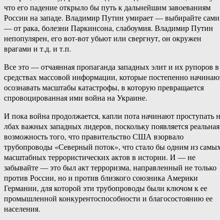
что его падение открыло бы путь к дальнейшим завоеваниям
России на западе. Владимир Путин умирает — выбирайте сами
— от рака, болезни Паркинсона, слабоумия. Владимир Путин
непопулярен, его вот-вот убьют или свергнут, он окружен
врагами и т.д. и т.п.
Все это — отчаянная пропаганда западных элит и их рупоров в
средствах массовой информации, которые постепенно начинаю
осознавать масштабы катастрофы, в которую превращается
спровоцированная ими война на Украине.
И пока война продолжается, капли пота начинают проступать 
лбах важных западных лидеров, поскольку появляется реальная
возможность того, что правительство США взорвало
трубопроводы «Северный поток», что стало бы одним из самы
масштабных террористических актов в истории. И — не
забывайте — это был акт терроризма, направленный не только
против России, но и против близкого союзника Америки
Германии, для которой эти трубопроводы были ключом к ее
промышленной конкурентоспособности и благосостоянию ее
населения.