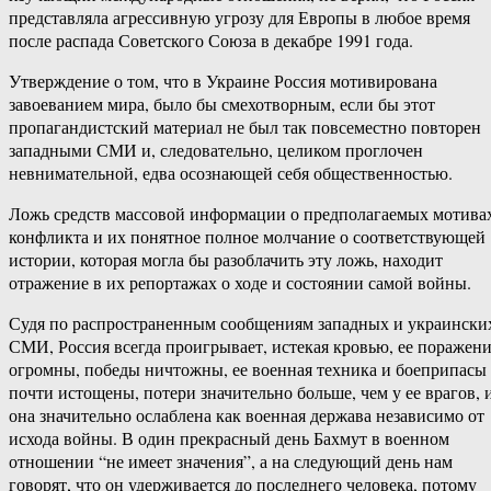
представляла агрессивную угрозу для Европы в любое время
после распада Советского Союза в декабре 1991 года.
Утверждение о том, что в Украине Россия мотивирована
завоеванием мира, было бы смехотворным, если бы этот
пропагандистский материал не был так повсеместно повторен
западными СМИ и, следовательно, целиком проглочен
невнимательной, едва осознающей себя общественностью.
Ложь средств массовой информации о предполагаемых мотива
конфликта и их понятное полное молчание о соответствующей
истории, которая могла бы разоблачить эту ложь, находит
отражение в их репортажах о ходе и состоянии самой войны.
Судя по распространенным сообщениям западных и украински
СМИ, Россия всегда проигрывает, истекая кровью, ее поражен
огромны, победы ничтожны, ее военная техника и боеприпасы
почти истощены, потери значительно больше, чем у ее врагов, 
она значительно ослаблена как военная держава независимо от
исхода войны. В один прекрасный день Бахмут в военном
отношении “не имеет значения”, а на следующий день нам
говорят, что он удерживается до последнего человека, потому