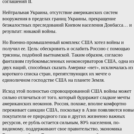
соглашений II.
Нейтральная Украина, отсутствие американских систем
вооружения в пределах границ Украины, прекращение
безжалостных преследований Киевом населения Донбасса… и
результат: никакой войны.
Но Военно-промышленный комплекс США хотел войны и
получил ее. Цель: обескровить и ослабить Россию с помощью
трясины, подобной вьетнамской. Таким образом, согласно
фантазиям глубокомысленных неоконсерваторов США, одна из
двух наций, способных сказать Америке «нет», исключалась из
короткого списка стран, препятствующих их мечте о
единоличном господстве США на планете Земля.
Исход этой полностью спровоцированной США войны может
сильно отличаться от того, который будоражит сладкие мечты
американских неоконов. Россия, похоже, вполне комфортно
переживает санкции США, поскольку в Азии появляются новы
покупатели ее природного газа и других жизненно важных
ресурсов, ее рубль остается сильным, 80% населения, по-
видимому, поддерживают свое правительство, экономика