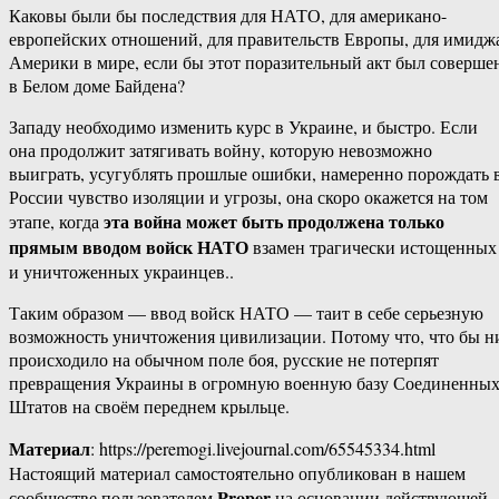
Каковы были бы последствия для НАТО, для американо-
европейских отношений, для правительств Европы, для имидж
Америки в мире, если бы этот поразительный акт был соверше
в Белом доме Байдена?
Западу необходимо изменить курс в Украине, и быстро. Если
она продолжит затягивать войну, которую невозможно
выиграть, усугублять прошлые ошибки, намеренно порождать 
России чувство изоляции и угрозы, она скоро окажется на том
эта война может быть продолжена только
этапе, когда
прямым вводом войск НАТО
взамен трагически истощенных
и уничтоженных украинцев..
Таким образом — ввод войск НАТО — таит в себе серьезную
возможность уничтожения цивилизации. Потому что, что бы н
происходило на обычном поле боя, русские не потерпят
превращения Украины в огромную военную базу Соединенны
Штатов на своём переднем крыльце.
Материал
: https://peremogi.livejournal.com/65545334.html
Настоящий материал самостоятельно опубликован в нашем
Proper
сообществе пользователем
на основании действующей