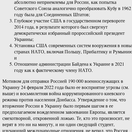
абсолютно неприемлемы для России, как попытка
Советского Союза аналогично преобразовать Кубу в 1962
году была для Соединенных Штатов;
Глубокое участие США в государственном перевороте
2014 года, в результате которого был свергнут
демократически избранный пророссийский президент
Украины;
Установка США современных систем вооружения в новы
странах НАТО, включая Польшу, Прибалтику и Румынию
и
Отношение администрации Байдена к Украине в 2021
году как к фактическому члену НАТО.
Мотивом для отправки Россией 190 000 военнослужащих в
Украину 24 февраля 2022 года было ее восприятие угрозы (см.
выше) и восьмилетняя война коррумпированного киевского
режима против населения Донбасса. Утверждение о том, что
вторжение России в Украину было первым шагом в ее
предполагаемом вожделенном завоевании Европы, является
смехотворной, откровенной ложью. Те, кто это произносит, не
верят в это ни на минуту, и ни один сведущий студент,
изучающий международные отношения, не верил, что Россия