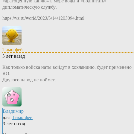
«драгоценную каплю» в море воды и «подпитать»
дипломатическую службу.
https://vz.ru/world/2023/3/14/1203094.html
Тимо-фей
3 лет назад
Как только войска наты войдут в хохляндию, будет применено
ЯО.
Другого народ не поймет.
Владимир
для
Тимо-фей
3 лет назад