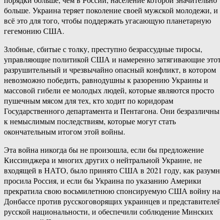
больше. Украина теряет поколение своей мужской молодежи, и
всё это для того, чтобы поддержать угасающую планетарную
гегемонию США.
Злобные, сбитые с толку, преступно безрассудные тиросы,
управляющие политикой США и намеренно затягивающие это
разрушительный и чрезвычайно опасный конфликт, в котором
невозможно победить, равнодушны к разорению Украины и
массовой гибели ее молодых людей, которые являются просто
пушечным мясом для тех, кто ходит по коридорам
Государственного департамента и Пентагона. Они безразличны
к немыслимым последствиям, которые могут стать
окончательным итогом этой войны.
Эта война никогда бы не произошла, если бы предложение
Киссинджера и многих других о нейтральной Украине, не
входящей в НАТО, было принято США в 2021 году, как разум
просила Россия, и если бы Украина по указанию Америки
прекратила свою восьмилетнюю спонсируемую США войну на
Донбассе против русскоговорящих украинцев и представителе
русской национальности, и обеспечили соблюдение Минских