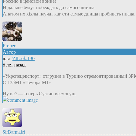
Россию в ценовой войне!
И дальше будут побеждать до самого днища.
Апатом их хiхлы научат каг ети самые днища пробивать ннада.
Proper
Автор
для
ZIL.ok.130
6 лет назад
«Укрспецэкспорт» отгрузил в Турцию отремонтированный ЗР
С-125М1 «Печора-M1»
Ну всё — теперь Султан всемогущ.
SirBarmalei