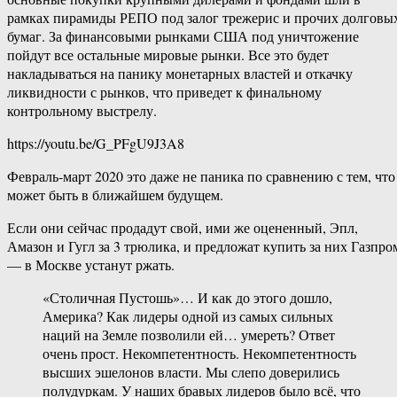
рамках пирамиды РЕПО под залог трежерис и прочих долговы
бумаг. За финансовыми рынками США под уничтожение
пойдут все остальные мировые рынки. Все это будет
накладываться на панику монетарных властей и откачку
ликвидности с рынков, что приведет к финальному
контрольному выстрелу.
https://youtu.be/G_PFgU9J3A8
Февраль-март 2020 это даже не паника по сравнению с тем, что
может быть в ближайшем будущем.
Если они сейчас продадут свой, ими же оцененный, Эпл,
Амазон и Гугл за 3 трюлика, и предложат купить за них Газпро
— в Москве устанут ржать.
«Столичная Пустошь»… И как до этого дошло,
Америка? Как лидеры одной из самых сильных
наций на Земле позволили ей… умереть? Ответ
очень прост. Некомпетентность. Некомпетентность
высших эшелонов власти. Мы слепо доверились
полудуркам. У наших бравых лидеров было всё, что