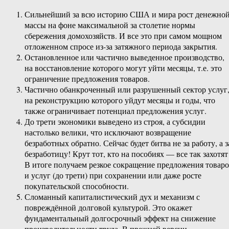
Сильнейший за всю историю США и мира рост денежно
массы на фоне максимальной за столетие нормы
сбережения домохозяйств. И все это при самом мощном
отложенном спросе из-за затяжного периода закрытия.
Остановленное или частично выведенное производство,
на восстановление которого могут уйти месяцы, т.е. это
ограничение предложения товаров.
Частично обанкроченный или разрушенный сектор услуг
на реконструкцию которого уйдут месяцы и годы, что
также ограничивает потенциал предложения услуг.
До трети экономики выведено из строя, а субсидии
настолько велики, что исключают возвращение
безработных обратно. Сейчас будет битва не за работу, а з
безработицу! Крут тот, кто на пособиях — все так захотят
В итоге получаем резкое сокращение предложения товар
и услуг (до трети) при сохранении или даже росте
покупательской способности.
Сломанный капиталистический дух и механизм с
повреждённой долговой культурой. Это окажет
фундаментальный долгосрочный эффект на снижение
производительности труда. В прежней версии