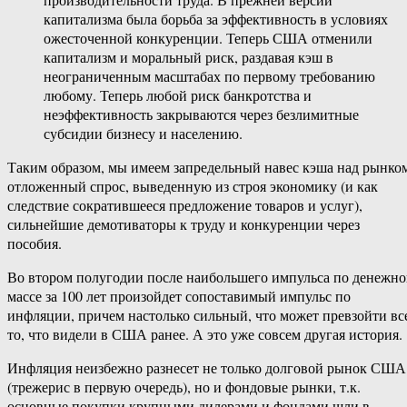
капитализма была борьба за эффективность в условиях
ожесточенной конкуренции. Теперь США отменили
капитализм и моральный риск, раздавая кэш в
неограниченным масштабах по первому требованию
любому. Теперь любой риск банкротства и
неэффективность закрываются через безлимитные
субсидии бизнесу и населению.
Таким образом, мы имеем запредельный навес кэша над рынко
отложенный спрос, выведенную из строя экономику (и как
следствие сократившееся предложение товаров и услуг),
сильнейшие демотиваторы к труду и конкуренции через
пособия.
Во втором полугодии после наибольшего импульса по денежн
массе за 100 лет произойдет сопоставимый импульс по
инфляции, причем настолько сильный, что может превзойти вс
то, что видели в США ранее. А это уже совсем другая история.
Инфляция неизбежно разнесет не только долговой рынок США
(трежерис в первую очередь), но и фондовые рынки, т.к.
основные покупки крупными дилерами и фондами шли в