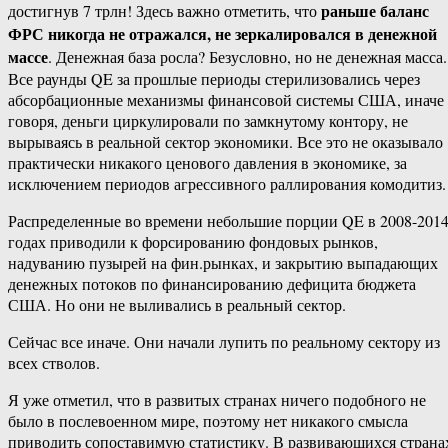
раньше баланс
достигнув 7 трлн! Здесь важно отметить, что
ФРС никогда не отражался, не зеркалировался в денежной
массе
. Денежная база росла? Безусловно, но не денежная масса.
Все раунды QE за прошлые периоды стерилизовались через
абсорбационные механизмы финансовой системы США, иначе
говоря, деньги циркулировали по замкнутому контору, не
вырываясь в реальной сектор экономики. Все это не оказывало
практически никакого ценового давления в экономике, за
исключением периодов агрессивного раллирования комодитиз.
Распределенные во времени небольшие порции QE в 2008-201
годах приводили к форсированию фондовых рынков,
надуванию пузырей на фин.рынках, и закрытию выпадающих
денежных потоков по финансированию дефицита бюджета
США. Но они не выливались в реальный сектор.
Сейчас все иначе. Они начали лупить по реальному сектору из
всех стволов.
Я уже отметил, что в развитых странах ничего подобного не
было в послевоенном мире, поэтому нет никакого смысла
приводить сопоставимую статистику. В развивающихся страна