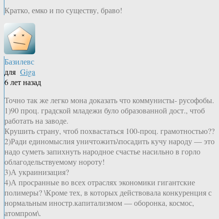
Кратко, емко и по существу, браво!
Базилевс
для
Giga
6 лет назад
Точно так же легко мона доказать что коммунисты- русофобы.
1)90 проц. градской младежи було образованной дост., чтоб
работать на заводе.
Крушить страну, чтоб похвастаться 100-проц. грамотностью??
2)Ради единомыслия уничтожить\посадить кучу народу — это
надо суметь запихнуть народное счастье насильно в горло
облагодельствуемому нороту!
3)А украинизация?
4)А просранные во всех отраслях экономики гигантские
полимеры? \Кроме тех, в которых действовала конкуренция с
нормальным иностр.капитализмом — оборонка, космос,
атомпром\.