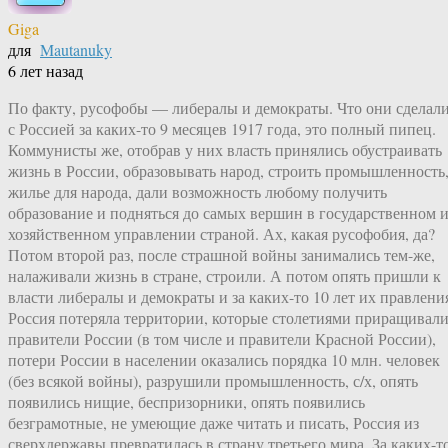
Giga
для
Mautanuky
6 лет назад
По факту, русофобы — либералы и демократы. Что они сделал
с Россией за каких-то 9 месяцев 1917 года, это полный пипец.
Коммунисты же, отобрав у них власть принялись обустраивать
жизнь в России, образовывать народ, строить промышленность
жилье для народа, дали возможность любому получить
образование и подняться до самых вершин в государственном 
хозяйственном управлении страной. Ах, какая русофобия, да?
Потом второй раз, после страшной войны занимались тем-же,
налаживали жизнь в стране, строили. А потом опять пришли к
власти либералы и демократы и за каких-то 10 лет их правлени
Россия потеряла территории, которые столетиями приращивал
правители России (в том числе и правители Красной России),
потери России в населении оказались порядка 10 млн. человек
(без всякой войны), разрушили промышленность, с/х, опять
появились нищие, беспризорники, опять появились
безграмотные, не умеющие даже читать и писать, Россия из
сверхдержавы превратилась в страну третьего мира. За каких-т