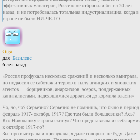
эффективных манагеров, Россию не отбросили бы на 20 лет
назад, и не потребовалась тотальная индустриализация, когда в
стране не было НИ-ЧЕ-ГО.
Giga
для
Базилевс
6 лет назад
«Россия профукала несколько сражений и несколько выиграла,
но подкосил ее саботаж и террор в тылу аглицких и япошских
агентов — борщевиков, анархиздов, эсеров, поддержанных
капиталистами, надеявшимися дорваться до кормила власти»
Чо, чо, чо? Серьезно? Серьезно не помнишь, что было в период
февраль 1917- октябрь 1917? Где там были большевики? Ась?
Кто Николашку с трона скинул? Что представляла из себя арми
к октябрю 1917-го?
Зы: про выиграла и профукала, я даже говорить не буду. Даже
лень факты приводить. Простая логика — у выигрывающей