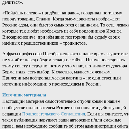
делиться».
«Пойдёшь налево – придёшь направо», говаривал по такому
поводу товарищ Сталин. Когда эмо-марксисты изображают
Россию адом, они быстро смыкются с нациками. То есть, левак
которые так любят изображать из себя поклонников Иосифа
Виссарионовича, при нём явно повторили бы судьбу своих
идейных предшественников – троцкистов.
А фраза профессора Преображенского в наше время звучит так:
не читайте перед обедом левацкие сайты. Нынче последовать
этому совету нетрудно, потому что у нас, в отличие от доктора
Борменталя, есть выбор. К счастью, малюемая леваком
Прилепиным всёпропальческая картина – не единственный
источник информации о происходящем в России.
Источник материала
Настоящий материал самостоятельно опубликован в нашем
Proper
сообществе пользователем
на основании действующей
редакции
Пользовательского Соглашения
. Если вы считаете, чт
такая публикация нарушает ваши авторские и/или смежные
права, вам необходимо сообщить об этом администрации сайта