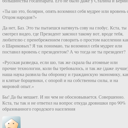
большинства госаппарата. Его не было даже у Сталина и Берии
«Ты шо это, болярин, опять возомнил себя мудрее или вровень 
Отцом народов?»
Да нет, Баз. Это ты пытаешся натянуть сову на глобус. Кста, ты
смотрел видео, где Президент заяснил такому вот, вроде тебя,
любителю с пренебрежением говорить о простом населении ка
о Шариковых? Я так понимаю, ты возомнил себя мудрее или
поставил вровень с президентом? А чо тогда не ты президент?
«Русская разведка, если шо, так же скрала бы атомные или
прочие технологии, коли бы требовалось, и так же (даже лучше
наша наука развила бы оборонку и гражданскую экономику, ка
и клятые борщевики, с опорой и на собственны силы, и на
мировой опыт.»
Бы! Да бы мешает. И ни чем не обосновывается. Совершенно.
Кста, ты так и не ответил на вопрос откуда дровишки про 90%
образованного городского населения