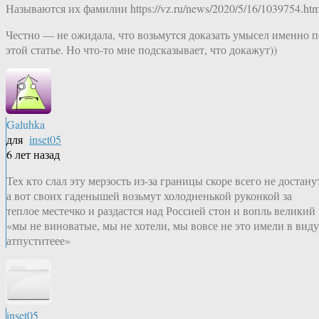
Называются их фамилии https://vz.ru/news/2020/5/16/1039754.htm
Честно — не ожидала, что возьмутся доказать умысел именно п
этой статье. Но что-то мне подсказывает, что докажут))
Galuhka
для
inset05
6 лет назад
Тех кто слал эту мерзость из-за границы скоре всего не достану
а вот своих гаденышей возьмут холодненькой руконкой за
теплое местечко и раздастся над Россией стон и вопль великий
«мы не виноватые, мы не хотели, мы вовсе не это имели в виду
атпуститеее»
inset05