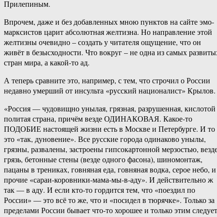
Прилепиным.
Впрочем, даже и без добавленных мною пунктов на сайте эмо-
марксистов царит абсолютная желтизна. Но направление этой
желтизны очевидно – создать у читателя ощущение, что он
живёт в безысходности. Что вокруг – не одна из самых развиты
стран мира, а какой-то ад.
А теперь сравните это, например, с тем, что строчил о России
недавно умерший от инсульта «русский националист» Крылов.
«Россия — чудовищно унылая, грязная, разрушенная, кислотой
политая страна, причём везде ОДИНАКОВАЯ. Какое-то
ПОДОБИЕ настоящей жизни есть в Москве и Петербурге. И то
это «так, дуновение». Все русские города одинаково унылы,
грязны, развалены, застроены гипсокартонной мерзостью, везд
грязь, бетонные стены (везде одного фасона), шиномонтаж,
пацаны в трениках, говняная еда, говняная водка, серое небо, и
прочие «сараи-коровники-мама-мы-в-аду». И действительно ж
так — в аду. И если кто-то гордится тем, что «поездил по
России» — это всё то же, что и «посидел в тюрячке». Только за
пределами России бывает что-то хорошее и только этим следуе