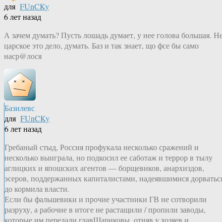
для
FUnCKy
6 лет назад
А зачем думать? Пусть лошадь думает, у нее голова большая. Н
царское это дело, думать. Баз и так знает, що фсе бы само
наср@лося
Базилевс
для
FUnCKy
6 лет назад
Гребаный стыд, Россия профукала несколько сражений и
несколько выиграла, но подкосил ее саботаж и террор в тылу
аглицких и япошских агентов — борщевиков, анархиздов,
эсеров, поддержанных капиталистами, надеявшимися дорватьс
до кормила власти.
Если бы фальшевики и прочие участники ГВ не сотворили
разруху, а рабочие в итоге не растащили / пропили заводы,
которые им передали главШариковы, отняв у хозяев и