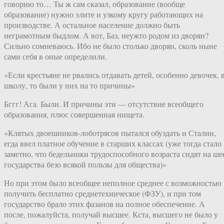
говорию то… Ты ж сам сказал, образование (вообще
образование) нужно элите и узкому кругу работающих на
производстве. А остальное население должно быть
неграмотным быдлом. А вот, Баз, неужто родом из дворян?
Сильно сомневаюсь. Ибо не было столько дворян, сколь ныне
сами себя в оные определили.
«Если крестьяне не рвались отдавать детей, особенно девочек, 
школу, то были у них на то причины»
Бггг! Ага. Были. И причины эти — отсутствие всеобщего
образования, плюс совершенная нищета.
«Клятых двоешников-лоботрясов пытался обуздать и Сталин,
егда ввел платное обучение в старших классах (уже тогда стало
заметно, что бедельники трудоспособного возраста сидят на ше
государства безо всякой пользы для общества)»
Но при этом было всеобщее неполное среднее с возможностью
получить бесплатно среднетехническое (ФЗУ), и при том
государство брало этих фазанов на полное обеспечение. А
после, пожалуйста, получай высшее. Кста, высшего не было у