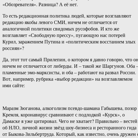
«Обозревателя». Разница? А её нет.
То есть редакционная политика людей, которые возглавляют
редакцию якобы левого СМИ, ничем не отличается от
аналогичной политики свидомых русофобов. И кто же
возглавляет «Свободную прессу», пугающую нас потерей
Курил, заражением Путина и «политическим восстанием злых
россиян»?
Да, этот тот самый Прилепин, о котором я давно говорю, что о
ничем не отличается от либерды. И – такой же Шаргунов. Оба 
пламенные эмо-марксисты, и оба – работают на развал России.
Вот, например, рубрика «выбор редакции» на возглавляемом
ими сайте:
Маразм Зюганова, алкоголизм псевдо-шамана Габышева, позор
Кремля, коронавирус сравнивают с подлодкой «Курск», о
Дамаске я уже цитировал. Чего не хватает? Правильно – вестей
об НЛО, личной жизни звёзд шоу-бизнеса и ресторанного гида
от Быкова-Зильбертруда. Который, как известно, очень дружен 