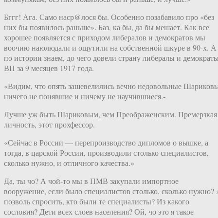
Бггг! Ага. Само наср@лося бы. Особенно позабавило про «без
них бы появилось раньше». Баз, ка бы, да бы мешает. Как все
хорошее появляется с приходом либералов и демократов мы
воочию наюлюдали и ощутили на собственной шкуре в 90-х. А
по истории знаем, до чего довели страну либералы и демократ
ВП за 9 месяцев 1917 года.
«Видим, что опять зашевелились вечно недовольные Шариковы
ничего не понявшие и ничему не научившиеся.-
Лучше уж быть Шариковым, чем Преображенским. Премерзкая
личность, этот прохфессор.
«Сейчас в России — перепроизводство дипломов о вышке, а
тогда, в царской России, производили столько специалистов,
сколько нужно, и отличного качества.»
Да, ты чо? А чой-то мы в ПМВ закупали импортное
вооружение, если было специалистов столько, сколько нужно?
позволь спросить, кто были те специалисты? Из какого
сословия? Дети всех слоев населения? Ой, чо это я такое