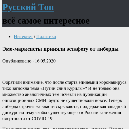
Русский Топ
всё самое интересное
Интернет
/
Политика
Эмо-марксисты приняли эстафету от либерды
Опубликовано
·
16.05.2020
Обратили внимание, что после старта эпидемии коронавируса
тихо заглохла тема «Путин слил Курилы»? И не только она –
множество аналогичных тем исчезли из публикаций
оппозиционных СМИ, будто не существовали вовсе. Теперь
либерда строчит «а власти скрывают», поддерживая западный
дискурс на тему якобы существующего в России занижения
смертности от COVID-19.
Но не стоит думать, что «всепропальчество» исчезло. Просто