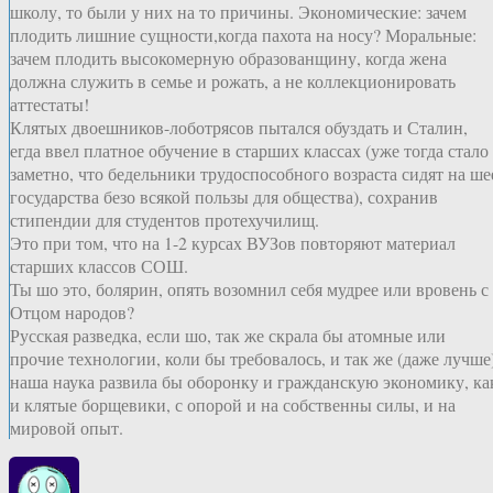
школу, то были у них на то причины. Экономические: зачем
плодить лишние сущности,когда пахота на носу? Моральные:
зачем плодить высокомерную образованщину, когда жена
должна служить в семье и рожать, а не коллекционировать
аттестаты!
Клятых двоешников-лоботрясов пытался обуздать и Сталин,
егда ввел платное обучение в старших классах (уже тогда стало
заметно, что бедельники трудоспособного возраста сидят на ше
государства безо всякой пользы для общества), сохранив
стипендии для студентов протехучилищ.
Это при том, что на 1-2 курсах ВУЗов повторяют материал
старших классов СОШ.
Ты шо это, болярин, опять возомнил себя мудрее или вровень с
Отцом народов?
Русская разведка, если шо, так же скрала бы атомные или
прочие технологии, коли бы требовалось, и так же (даже лучше
наша наука развила бы оборонку и гражданскую экономику, ка
и клятые борщевики, с опорой и на собственны силы, и на
мировой опыт.