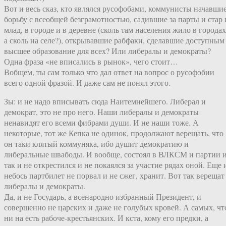
Вот и весь сказ, кто являлся русофобами, коммунисты начавши
борьбу с всеобщей безграмотностью, садившие за парты и стар 
млад, в городе и в деревне (сколь там населения жило в городах
а сколь на селе?), открывавшие рабфаки, сделавшие доступным
высшее образование для всех? Или либералы и демократы?
Одна фраза «не вписались в рынок», чего стоит…
Вобщем, ты сам только что дал ответ на вопрос о русофобии
всего одной фразой. И даже сам не понял этого.
Зы: и не надо вписывать сюда Наитемнейшего. Либерал и
демократ, это не про него. Наши либералы и демократы
ненавидят его всеми фибрами души. И не наши тоже. А
некоторые, тот же Кепка не одинок, продолжают верещать, что
он таки клятый коммуняка, ибо душит демократию и
либеральные швабоды. И вообще, состоял в ВЛКСМ и партии 
так и не открестился и не покаялся за участие рядах оной. Еще 
небось партбилет не порвал и не сжег, хранит. Вот так верещат
либералы и демократы.
Да, и не Государь, а всенародно избранный Президент, и
совершенно не царских и даже не голубых кровей. А самых, чт
ни на есть рабоче-крестьянских. И кста, кому его предки, а