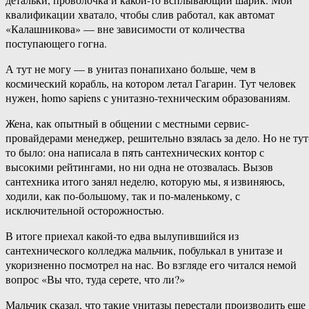
квалификации хватало, чтобы слив работал, как автомат
«Калашникова» — вне зависимости от количества
поступающего гогна.
А тут не могу — в унитаз понапихано больше, чем в
космический корабль, на котором летал Гагарин. Тут человек
нужен, homo sapiens с унитазно-техническим образованиям.
Жена, как опытный в общении с местными сервис-
провайдерами менеджер, решительно взялась за дело. Но не тут
то было: она написала в пять сантехнических контор с
высокими рейтингами, но ни одна не отозвалась. Вызов
сантехника итого занял неделю, которую мы, я извиняюсь,
ходили, как по-большому, так и по-маленькому, с
исключительной осторожностью.
В итоге приехал какой-то едва вылупившийся из
сантехнического колледжа мальчик, побулькал в унитазе и
укоризненно посмотрел на нас. Во взгляде его читался немой
вопрос «Вы что, туда серете, что ли?»
Мальчик сказал, что такие унитазы перестали производить еще