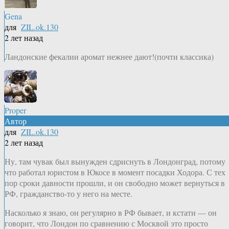
Gena
для
ZIL.ok.130
2 лет назад
Ландонские фекалии аромат нежнее дают!(почти классика)
Proper
Автор
для
ZIL.ok.130
2 лет назад
Ну, там чувак был вынужден сдриснуть в Лондонград, потому
что работал юристом в Юкосе в момент посадки Ходора. С тех
пор сроки давности прошли, и он свободно может вернуться в
РФ, гражданство-то у него на месте.
Насколько я знаю, он регулярно в РФ бывает, и кстати — он
говорит, что Лондон по сравнению с Москвой это просто