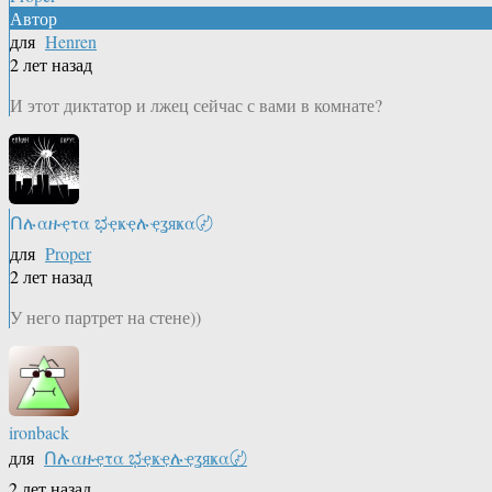
Автор
для
Henren
2 лет назад
И этот диктатор и лжец сейчас с вами в комнате?
Ոሉαዙҿτα ಭҿҝҿሉҿʓяҝα〄
для
Proper
2 лет назад
У него партрет на стене))
ironback
для
Ոሉαዙҿτα ಭҿҝҿሉҿʓяҝα〄
2 лет назад