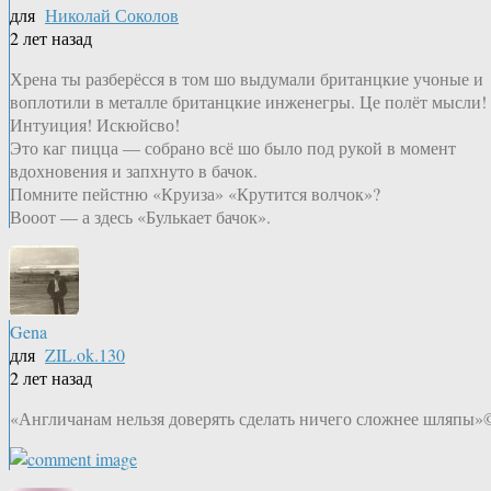
для
Николай Соколов
2 лет назад
Хрена ты разберёсся в том шо выдумали британцкие учоные и
воплотили в металле британцкие инженегры. Це полёт мысли!
Интуиция! Искюйсво!
Это каг пицца — собрано всё шо было под рукой в момент
вдохновения и запхнуто в бачок.
Помните пейстню «Круиза» «Крутится волчок»?
Вооот — а здесь «Булькает бачок».
Gena
для
ZIL.ok.130
2 лет назад
«Англичанам нельзя доверять сделать ничего сложнее шляпы»