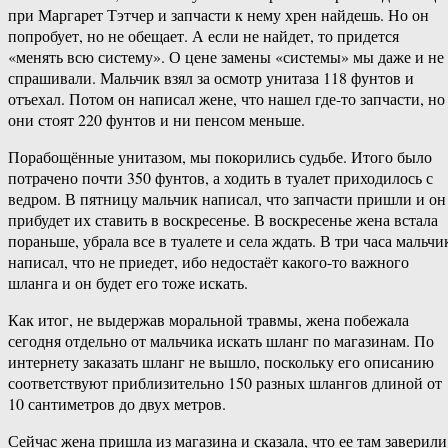
при Маргарет Тэтчер и запчасти к нему хрен найдешь. Но он
попробует, но не обещает. А если не найдет, то придется
«менять всю систему». О цене замены «системы» мы даже и не
спрашивали. Мальчик взял за осмотр унитаза 118 фунтов и
отъехал. Потом он написал жене, что нашел где-то запчасти, но
они стоят 220 фунтов и ни пенсом меньше.
Порабощённые унитазом, мы покорились судьбе. Итого было
потрачено почти 350 фунтов, а ходить в туалет приходилось с
ведром. В пятницу мальчик написал, что запчасти пришли и он
прибудет их ставить в воскресенье. В воскресенье жена встала
пораньше, убрала все в туалете и села ждать. В три часа мальчи
написал, что не приедет, ибо недостаёт какого-то важного
шланга и он будет его тоже искать.
Как итог, не выдержав моральной травмы, жена побежала
сегодня отдельно от мальчика искать шланг по магазинам. По
интернету заказать шланг не вышло, поскольку его описанию
соответствуют приблизительно 150 разных шлангов длиной от
10 сантиметров до двух метров.
Сейчас жена пришла из магазина и сказала, что ее там заверили