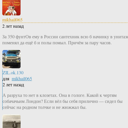
mikhail065
2 лет назад
За 350 фунтОв ему в России сантехник всю б начинку в унитаз
поменял да ещё б и полы помыл. Причём за пару часов.
ZIL.ok.130
для
mikhail065
2 лет назад
А разруха то нет в клозетах. Она в гологе. Какой к чертям
собачачьим Лондон? Если вёл бы себя прилично — сидел бы
сейчас на родном толчке и не жюжжал бы.