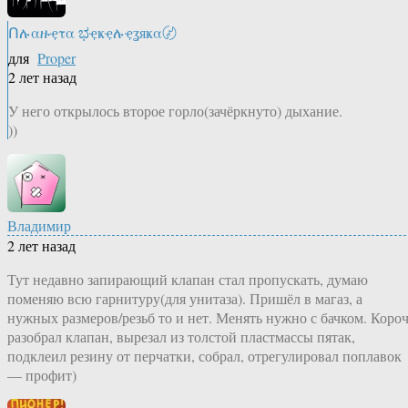
Ոሉαዙҿτα ಭҿҝҿሉҿʓяҝα〄
для
Proper
2 лет назад
У него открылось второе горло(зачёркнуто) дыхание.
))
Владимир
2 лет назад
Тут недавно запирающий клапан стал пропускать, думаю
поменяю всю гарнитуру(для унитаза). Пришёл в магаз, а
нужных размеров/резьб то и нет. Менять нужно с бачком. Коро
разобрал клапан, вырезал из толстой пластмассы пятак,
подклеил резину от перчатки, собрал, отрегулировал поплавок
— профит)