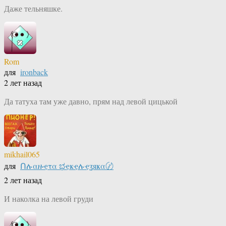
Даже тельняшке.
Rom
для
ironback
2 лет назад
Да татуха там уже давно, прям над левой цицькой
mikhail065
для
Ոሉαዙҿτα ಭҿҝҿሉҿʓяҝα〄
2 лет назад
И наколка на левой груди