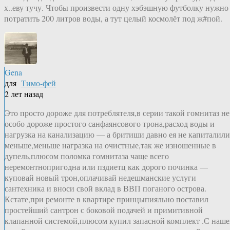
х..еву тучу. Чтобы произвести одну хэбэшную футболку нужно
потратить 200 литров воды, а тут целый космолёт под ж#пой.
Gena
для
Тимо-фей
2 лет назад
Это просто дороже для потреблятеля,в серии такой гомнитаз не
особо дороже простого санфаянсового трона,расход воды и
нагрузка на канализацию — а бритиши давно ея не капиталили
меньше,меньше награзка на очистные,так же изношенные в
дупель,плюсом поломка гомнитаза чаще всего
неремонтнопригодна или пздиетц как дорого починка —
куповай новый трон,оплачивай недешманские услуги
сантехника и вноси свой вклад в ВВП поганого острова.
Кстате,при ремонте в квартире принцыпияльно поставил
простейший сантрон с боковой подачей и примитивной
клапанной системой,плюсом купил запасной комплект .С наш