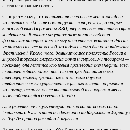
светлые западные головы.
Сапир отмечает, что
за последние пятьдесят лет в западных
экономиках все больше доминируют сектора услуг, которые,
внося свой вклад в расчеты ВВП, теряют свое значение во вре
конфликтов. В таких ситуациях важно производство
физических товаров, и по этому показателю экономика России
не только сильнее немецкой, но и более чем в два раза надежнее
Французской. Кроме того, доминирующее положение России в
мировой торговле энергоносителями и сырьевыми товарами —
поскольку она является ключевым производителем нефти, газа,
платины, кобальта, золота, никеля, фосфатов, железа,
пшеницы, ячменя, гречихи, овса и многого другого —
предоставляет ей существенные рычаги влияния на рынки и
экономику, делая ее менее восприимчивой к санкциям и менее
легко поддающейся давлению Запада.
Эта реальность не ускользнула от внимания многих стран
Глобального Юга, которые сдержанно поддерживали Украину 
ее борьбе против российской агрессии.
Да ладно??? Правда, что ли??? И ведь это говорит не хрен с