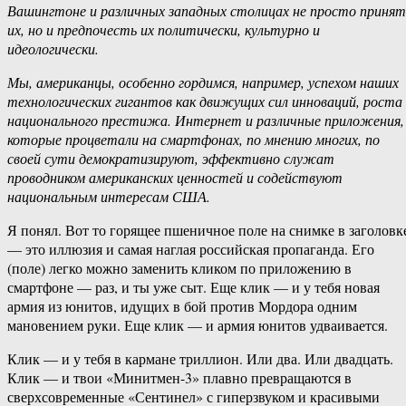
Вашингтоне и различных западных столицах не просто принят
их, но и предпочесть их политически, культурно и
идеологически.
Мы, американцы, особенно гордимся, например, успехом наших
технологических гигантов как движущих сил инноваций, роста
национального престижа. Интернет и различные приложения,
которые процветали на смартфонах, по мнению многих, по
своей сути демократизируют, эффективно служат
проводником американских ценностей и содействуют
национальным интересам США.
Я понял. Вот то горящее пшеничное поле на снимке в заголовк
— это иллюзия и самая наглая российская пропаганда. Его
(поле) легко можно заменить кликом по приложению в
смартфоне — раз, и ты уже сыт. Еще клик — и у тебя новая
армия из юнитов, идущих в бой против Мордора одним
мановением руки. Еще клик — и армия юнитов удваивается.
Клик — и у тебя в кармане триллион. Или два. Или двадцать.
Клик — и твои «Минитмен-3» плавно превращаются в
сверхсовременные «Сентинел» с гиперзвуком и красивыми