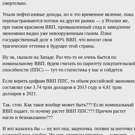
смертельно.
Упали нефтегазовые доходы, но и это временное явление, пока
перенастраиваются потоки на другие рынки — у Италии же,
при таком красивом ВВП, промышленный спад и замедление
экономики видно уже невооруженным глазом. Плюс
государственный долг в 160% ВВП, что вносит свои
трагические оттенки в будущее этой страны.
Ну ок, сказали на Западе. Раз что-то не очень бьется по
номинальному ВВП, будем считать по паритету покупательско
способности (ППС) — тут-то статистика у нас и сойдется.
Если верить цифрам ВВП ППС, то объем российской экономи
составлял уже 3,74 трлн долларов в 2013 году и 4,81 трлн
долларов в 2021.
Так, стоп. Как такое вообще может быть??? Если номинальный
ВВП падает, то почему растет ВВП ППС??? Причем растет
нагло и безнаказанно???
И вот казалось бы — ну вот она, зацепочка, потяни за ниточку 
размотай весь клубок. Но нет, слишком страшно — начнешь