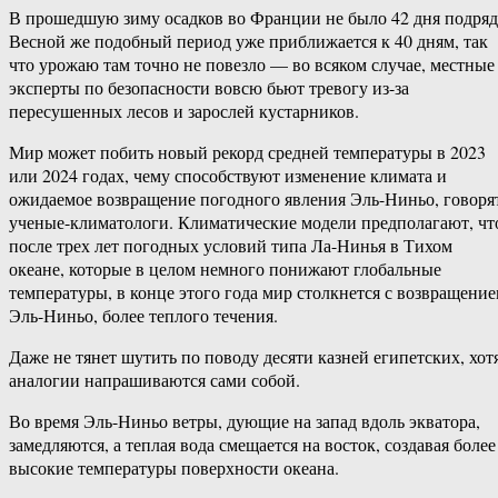
В прошедшую зиму осадков во Франции не было 42 дня подряд
Весной же подобный период уже приближается к 40 дням, так
что урожаю там точно не повезло — во всяком случае, местные
эксперты по безопасности вовсю бьют тревогу из-за
пересушенных лесов и зарослей кустарников.
Мир может побить новый рекорд средней температуры в 2023
или 2024 годах, чему способствуют изменение климата и
ожидаемое возвращение погодного явления Эль-Ниньо, говоря
ученые-климатологи. Климатические модели предполагают, чт
после трех лет погодных условий типа Ла-Нинья в Тихом
океане, которые в целом немного понижают глобальные
температуры, в конце этого года мир столкнется с возвращени
Эль-Ниньо, более теплого течения.
Даже не тянет шутить по поводу десяти казней египетских, хот
аналогии напрашиваются сами собой.
Во время Эль-Ниньо ветры, дующие на запад вдоль экватора,
замедляются, а теплая вода смещается на восток, создавая более
высокие температуры поверхности океана.