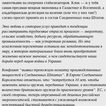
лампочками на оперении стабилизаторов. Клик — и у тебя
самая-пресамая мощная экономика в Галактике и Вселенной, а
альдебаранская делегация на коленях (или что у них там?)
слезно просит принять их в состав Соединенных пока Штатов.
Эта любовь к секторам услуг приводит к тенденции
рассматривать трудоемкие отрасли прошлого — энергетику,
сельское хозяйство, добычу ресурсов, обрабатывающую
промышленность — как устаревшие реликвии. Но эта
искаженная перспектива оставила нас неподготовленными к
миру, в котором материальные блага вновь приобретают
жизненно важное значение, о чем свидетельствует наша
борьба перед лицом войны в Украине.
Конфликт “выявил тревожную нехватку производственных
мощностей в Соединенных Штатах”. В Европе Соединенное
Королевство отметило, что “потребуется 10 лет, чтобы
заменить запасы оружия, переданные Украине, и восстановит
количество британского оружия до приемлемого уровня”. ЕС, с
своей стороны, теперь отрезанный от дешевых российских
энергоносителей, сталкивается с ужасающей возможной
перспективой быстрой деиндустриализации.