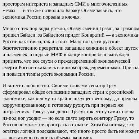
просторам интернета и западных СМИ в многочисленных
мемах — и это же позволило Бараку Обаме заявить, что
экономика России порвана в клочья.
Много с тех пор воды утекло, Обаму сменил Трамп, за Трампо
пришел Байден, за Байденом придет Кондратий — а экономика
России как стояла, так и стоит. Мало того, эти русские
безответственно превратили западные санкции в объект шуток
и насмешек, а подлый МВФ в конце концов был вынужден
признать, что все слухи о преждевременной экономической
смерти России оказались слишком преждевременными. Призна
и повысил темпы роста экономики России.
И вот что любопытно. Своими словами сенатор Грэм
сформировал общее отношение западных стран к российской
экономике, как к чему-то крайне несущественному, до предела
коррумпированному и готовому рухнуть при первых же
потрясениях. Трясут уже долго. Трясут так, что у самих почва
из-под ног уходит — но если свято верить сенатору Грэму, то
Россия не может не проиграть в схватке. Хотя бы потому, что
остатки логики подсказывают, что иного просто быть не может
— достаточно сравнить объемы экономик.