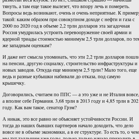
тянуть, а там еще такое вылезет, что впору лечь и помереть.
Вопросы ведь возникают, очень и очень неприятные. К пример
такой: каким образом при совокупном доходе с нефти и газа с
2000 по 2020 год в объеме 2,2 трлн долларов эта загадочная
Россия умудрилась устроить перевооружение своей армии и
ядерной триады стоимостью минимум 2,5 трлн долларов, по те
же западным оценкам?
И даже нет смысла упоминать, что эти 2,2 трлн долларов пошл
на пенсии, другую социалку, строительство инфраструктуры и
новых заводов. Откуда еще минимум 2,5 трлн? Мало того, еще
ведь и разные кубышки набивали до отказа, под самую
крышечку.
Договорились, считаем по ППС — а это уже и не Италия вовсе
а вполне себе Германия. 3,68 трлн в 2013 году и 4,85 трлн в 202
году. Как вам такое, сенатор Грэм?
А никак, это все равно не объясняет устойчивости России. И
тогда до наших бывших партнеров начало доходить, что дело
вовсе не в объеме экономики, а в ее структуре. То есть то, о чем
мы тут талдычим уже годы, только-только начало приходить в