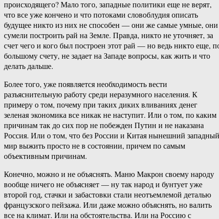
происходящего? Мало того, западные политики еще не верят,
что все уже кончено и что потоками словоблудия описать
будущее никто из них не способен — они же самые умные, они
сумели построить рай на Земле. Правда, никто не уточняет, за
счет чего и кого был построен этот рай — но ведь никто еще, п
большому счету, не задает на Западе вопросы, как жить и что
делать дальше.
Более того, уже появляется необходимость вести
разъяснительную работу среди неразумного населения. К
примеру о том, почему при таких диких вливаниях денег
зеленая экономика все никак не наступит. Или о том, по каким
причинам так до сих пор не побежден Путин и не наказана
Россия. Или о том, что без России и Китая нынешний западны
мир выжить просто не в состоянии, причем по самым
объективным причинам.
Конечно, можно и не объяснять. Маню Макрон своему народу
вообще ничего не объясняет — ну так народ и бунтует уже
второй год, стачки и забастовки стали неотъемлемой деталью
французского пейзажа. Или даже можно объяснять, но валить
все на климат. Или на обстоятельства. Или на Россию с