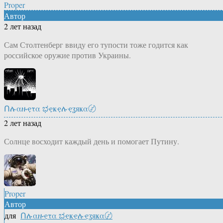
Proper
Автор
2 лет назад
Сам Столтенберг ввиду его тупости тоже годится как
российское оружие против Украины.
Ոሉαዙҿτα ಭҿҝҿሉҿʓяҝα〄
2 лет назад
Солнце восходит каждый день и помогает Путину.
Proper
Автор
для
Ոሉαዙҿτα ಭҿҝҿሉҿʓяҝα〄