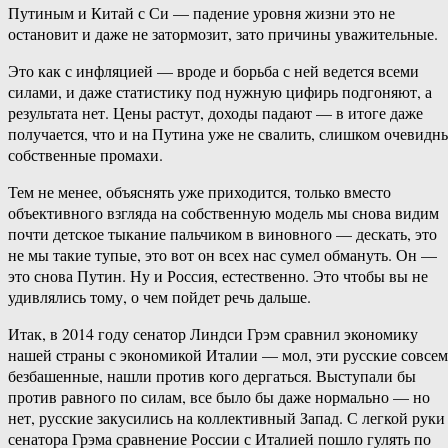
Путиным и Китай с Си — падение уровня жизни это не
остановит и даже не затормозит, зато причины уважительные.
Это как с инфляцией — вроде и борьба с ней ведется всеми
силами, и даже статистику под нужную цифирь подгоняют, а
результата нет. Цены растут, доходы падают — в итоге даже
получается, что и на Путина уже не свалить, слишком очевидн
собственные промахи.
Тем не менее, объяснять уже приходится, только вместо
объективного взгляда на собственную модель мы снова видим
почти детское тыкание пальчиком в виновного — дескать, это
не мы такие тупые, это вот он всех нас сумел обмануть. Он —
это снова Путин. Ну и Россия, естественно. Это чтобы вы не
удивлялись тому, о чем пойдет речь дальше.
Итак, в 2014 году сенатор Линдси Грэм сравнил экономику
нашей страны с экономикой Италии — мол, эти русские совсем
безбашенные, нашли против кого дергаться. Выступали бы
против равного по силам, все было бы даже нормально — но
нет, русские закусились на коллективный Запад. С легкой руки
сенатора Грэма сравнение России с Италией пошло гулять по